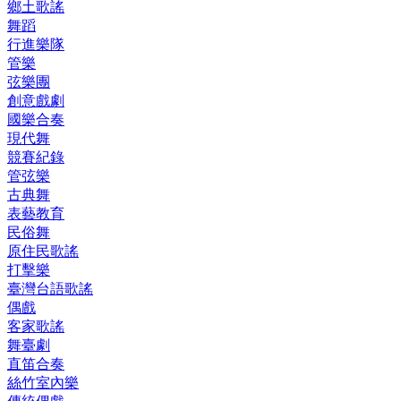
鄉土歌謠
舞蹈
行進樂隊
管樂
弦樂團
創意戲劇
國樂合奏
現代舞
競賽紀錄
管弦樂
古典舞
表藝教育
民俗舞
原住民歌謠
打擊樂
臺灣台語歌謠
偶戲
客家歌謠
舞臺劇
直笛合奏
絲竹室內樂