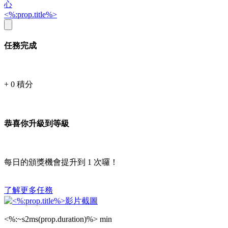
心
<%:prop.title%>
任務完成
+
0
積分
恭喜你升級到等級
每日的頒獎機會提升到
1
次囉！
了解更多任務
<%:~s2ms(prop.duration)%> min