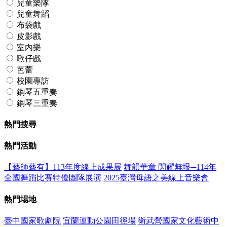
兒童樂隊
兒童舞蹈
布袋戲
皮影戲
室內樂
歌仔戲
芭蕾
校園專訪
鋼琴五重奏
鋼琴三重奏
熱門搜尋
熱門活動
【藝師藝有】113年度線上成果展
舞韻華章 閃耀無垠─114年
全國舞蹈比賽特優團隊展演
2025臺灣母語之美線上音樂會
熱門場地
臺中國家歌劇院
宜蘭運動公園田徑場
衛武營國家文化藝術中