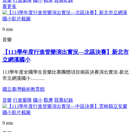
音樂
行進樂隊
國小
觀摩
競賽紀錄
看更多
9 min
音樂
【113學年度行進管樂演出實況—北區決賽】新北市
立網溪國小
113學年度全國學生音樂比賽團體項目南區決賽演出實況-新北
市立網溪國小………
國立臺灣藝術教育館
音樂
行進樂隊
國小
觀摩
競賽紀錄
9 min