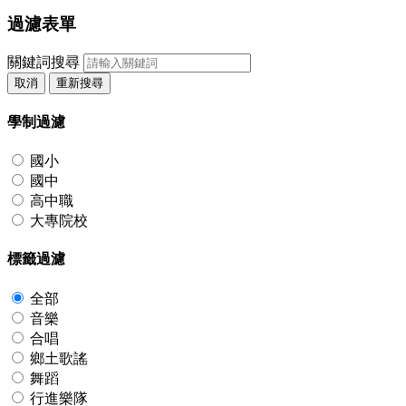
過濾表單
關鍵詞搜尋
取消
重新搜尋
學制過濾
國小
國中
高中職
大專院校
標籤過濾
全部
音樂
合唱
鄉土歌謠
舞蹈
行進樂隊