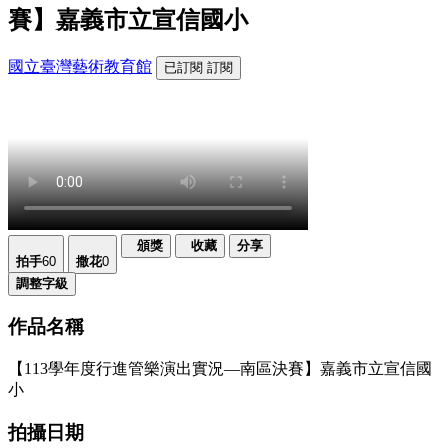
賽】嘉義市立宣信國小
國立臺灣藝術教育館
已訂閱
訂閱
頒獎
收藏
分享
拍手
60
撒花
0
調整字級
作品名稱
【113學年度行進管樂演出實況—南區決賽】嘉義市立宣信國
小
拍攝日期