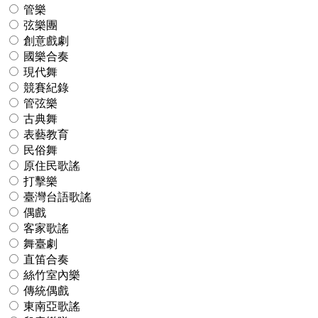
管樂
弦樂團
創意戲劇
國樂合奏
現代舞
競賽紀錄
管弦樂
古典舞
表藝教育
民俗舞
原住民歌謠
打擊樂
臺灣台語歌謠
偶戲
客家歌謠
舞臺劇
直笛合奏
絲竹室內樂
傳統偶戲
東南亞歌謠