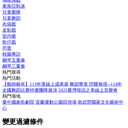
傳統偶戲
東南亞歌謠
兒童樂隊
兒童舞蹈
布袋戲
皮影戲
室內樂
歌仔戲
芭蕾
校園專訪
鋼琴五重奏
鋼琴三重奏
熱門搜尋
熱門活動
【藝師藝有】113年度線上成果展
舞韻華章 閃耀無垠─114年
全國舞蹈比賽特優團隊展演
2025臺灣母語之美線上音樂會
熱門場地
臺中國家歌劇院
宜蘭運動公園田徑場
衛武營國家文化藝術中
心
變更過濾條件