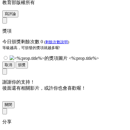
教育部版權所有
寫評論
獎項
今日頒獎剩餘次數
0
(
剩餘次數說明
)
等級越高，可頒發的獎項就越多喔!
<%:prop.title%>
取消
頒獎
謝謝你的支持！
後面還有相關影片，或許你也會喜歡喔！
關閉
分享