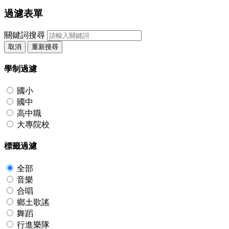
過濾表單
關鍵詞搜尋
取消
重新搜尋
學制過濾
國小
國中
高中職
大專院校
標籤過濾
全部
音樂
合唱
鄉土歌謠
舞蹈
行進樂隊