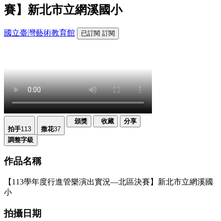
賽】新北市立網溪國小
國立臺灣藝術教育館
已訂閱
訂閱
頒獎
收藏
分享
拍手
113
撒花
37
調整字級
作品名稱
【113學年度行進管樂演出實況—北區決賽】新北市立網溪國
小
拍攝日期