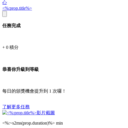
心
<%:prop.title%>
任務完成
+
0
積分
恭喜你升級到等級
每日的頒獎機會提升到
1
次囉！
了解更多任務
<%:~s2ms(prop.duration)%> min