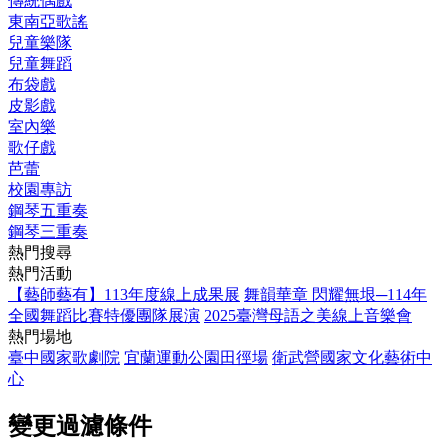
傳統偶戲
東南亞歌謠
兒童樂隊
兒童舞蹈
布袋戲
皮影戲
室內樂
歌仔戲
芭蕾
校園專訪
鋼琴五重奏
鋼琴三重奏
熱門搜尋
熱門活動
【藝師藝有】113年度線上成果展
舞韻華章 閃耀無垠─114年
全國舞蹈比賽特優團隊展演
2025臺灣母語之美線上音樂會
熱門場地
臺中國家歌劇院
宜蘭運動公園田徑場
衛武營國家文化藝術中
心
變更過濾條件