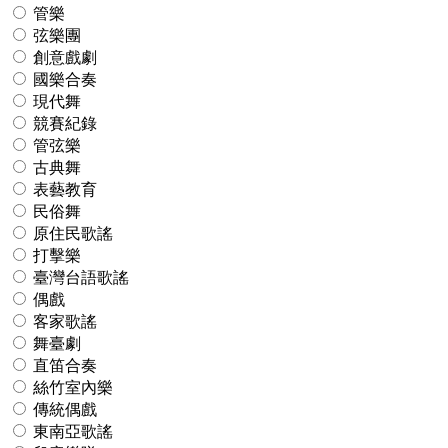
管樂
弦樂團
創意戲劇
國樂合奏
現代舞
競賽紀錄
管弦樂
古典舞
表藝教育
民俗舞
原住民歌謠
打擊樂
臺灣台語歌謠
偶戲
客家歌謠
舞臺劇
直笛合奏
絲竹室內樂
傳統偶戲
東南亞歌謠