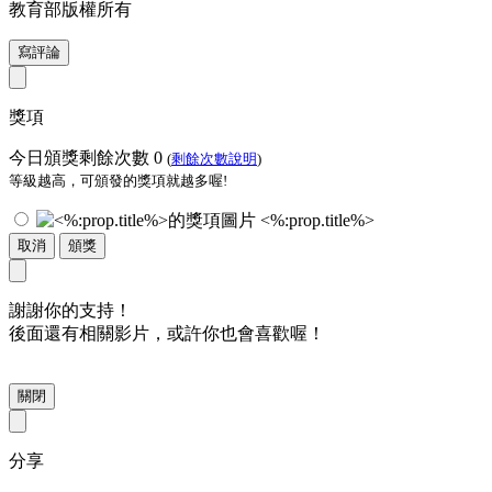
教育部版權所有
寫評論
獎項
今日頒獎剩餘次數
0
(
剩餘次數說明
)
等級越高，可頒發的獎項就越多喔!
<%:prop.title%>
取消
頒獎
謝謝你的支持！
後面還有相關影片，或許你也會喜歡喔！
關閉
分享