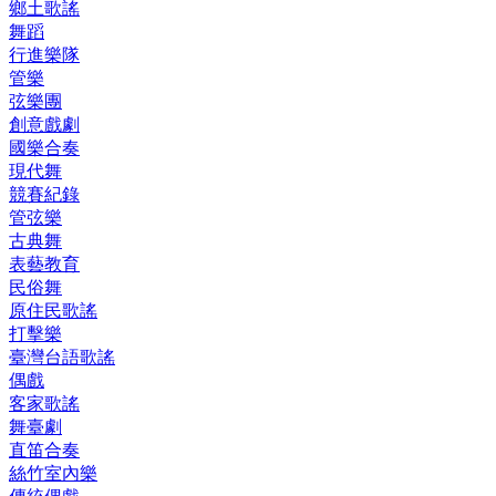
鄉土歌謠
舞蹈
行進樂隊
管樂
弦樂團
創意戲劇
國樂合奏
現代舞
競賽紀錄
管弦樂
古典舞
表藝教育
民俗舞
原住民歌謠
打擊樂
臺灣台語歌謠
偶戲
客家歌謠
舞臺劇
直笛合奏
絲竹室內樂