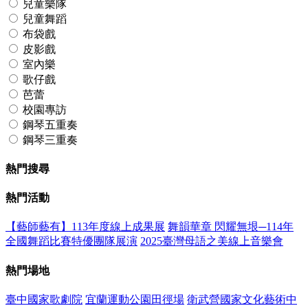
兒童樂隊
兒童舞蹈
布袋戲
皮影戲
室內樂
歌仔戲
芭蕾
校園專訪
鋼琴五重奏
鋼琴三重奏
熱門搜尋
熱門活動
【藝師藝有】113年度線上成果展
舞韻華章 閃耀無垠─114年
全國舞蹈比賽特優團隊展演
2025臺灣母語之美線上音樂會
熱門場地
臺中國家歌劇院
宜蘭運動公園田徑場
衛武營國家文化藝術中