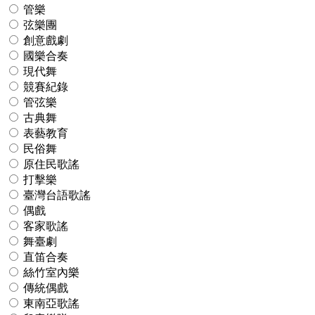
管樂
弦樂團
創意戲劇
國樂合奏
現代舞
競賽紀錄
管弦樂
古典舞
表藝教育
民俗舞
原住民歌謠
打擊樂
臺灣台語歌謠
偶戲
客家歌謠
舞臺劇
直笛合奏
絲竹室內樂
傳統偶戲
東南亞歌謠