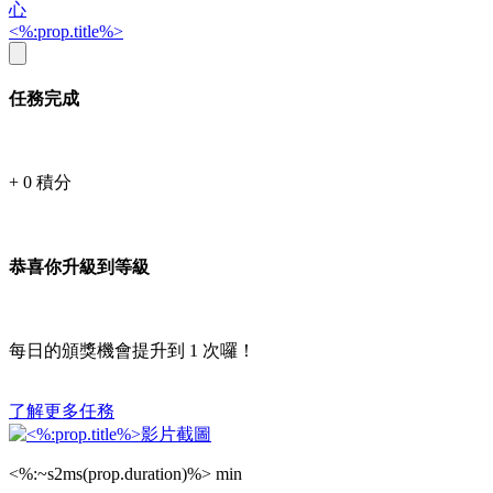
心
<%:prop.title%>
任務完成
+
0
積分
恭喜你升級到等級
每日的頒獎機會提升到
1
次囉！
了解更多任務
<%:~s2ms(prop.duration)%> min