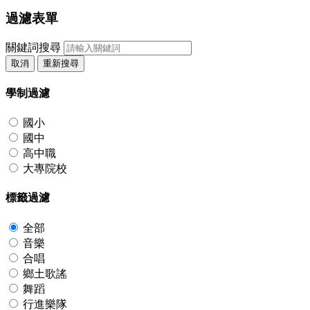
過濾表單
關鍵詞搜尋
取消
重新搜尋
學制過濾
國小
國中
高中職
大專院校
標籤過濾
全部
音樂
合唱
鄉土歌謠
舞蹈
行進樂隊