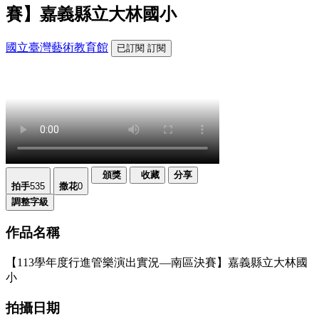
賽】嘉義縣立大林國小
國立臺灣藝術教育館
已訂閱
訂閱
頒獎
收藏
分享
拍手
535
撒花
0
調整字級
作品名稱
【113學年度行進管樂演出實況—南區決賽】嘉義縣立大林國
小
拍攝日期