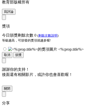
教育部版權所有
寫評論
獎項
今日頒獎剩餘次數
0
(
剩餘次數說明
)
等級越高，可頒發的獎項就越多喔!
<%:prop.title%>
取消
頒獎
謝謝你的支持！
後面還有相關影片，或許你也會喜歡喔！
關閉
分享