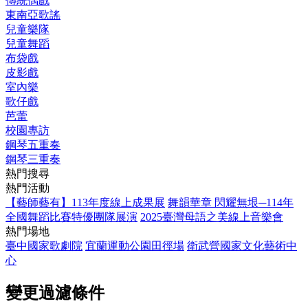
傳統偶戲
東南亞歌謠
兒童樂隊
兒童舞蹈
布袋戲
皮影戲
室內樂
歌仔戲
芭蕾
校園專訪
鋼琴五重奏
鋼琴三重奏
熱門搜尋
熱門活動
【藝師藝有】113年度線上成果展
舞韻華章 閃耀無垠─114年
全國舞蹈比賽特優團隊展演
2025臺灣母語之美線上音樂會
熱門場地
臺中國家歌劇院
宜蘭運動公園田徑場
衛武營國家文化藝術中
心
變更過濾條件