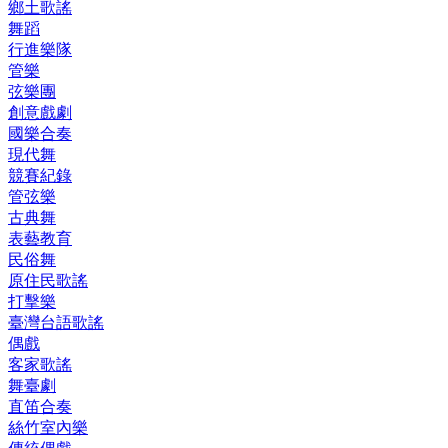
鄉土歌謠
舞蹈
行進樂隊
管樂
弦樂團
創意戲劇
國樂合奏
現代舞
競賽紀錄
管弦樂
古典舞
表藝教育
民俗舞
原住民歌謠
打擊樂
臺灣台語歌謠
偶戲
客家歌謠
舞臺劇
直笛合奏
絲竹室內樂