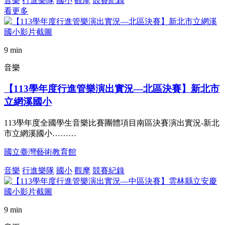
音樂
行進樂隊
國小
觀摩
競賽紀錄
看更多
9 min
音樂
【113學年度行進管樂演出實況—北區決賽】新北市
立網溪國小
113學年度全國學生音樂比賽團體項目南區決賽演出實況-新北
市立網溪國小………
國立臺灣藝術教育館
音樂
行進樂隊
國小
觀摩
競賽紀錄
9 min