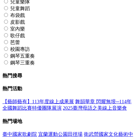
兒童樂隊
兒童舞蹈
布袋戲
皮影戲
室內樂
歌仔戲
芭蕾
校園專訪
鋼琴五重奏
鋼琴三重奏
熱門搜尋
熱門活動
【藝師藝有】113年度線上成果展
舞韻華章 閃耀無垠─114年
全國舞蹈比賽特優團隊展演
2025臺灣母語之美線上音樂會
熱門場地
臺中國家歌劇院
宜蘭運動公園田徑場
衛武營國家文化藝術中