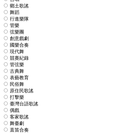
鄉土歌謠
舞蹈
行進樂隊
管樂
弦樂團
創意戲劇
國樂合奏
現代舞
競賽紀錄
管弦樂
古典舞
表藝教育
民俗舞
原住民歌謠
打擊樂
臺灣台語歌謠
偶戲
客家歌謠
舞臺劇
直笛合奏