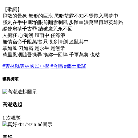
【歌詞】
飛散的景象 無形的巨浪 黑暗茫霧不知不覺攬入惡夢中
勝劍在手中 哪怕眼前翻雲刺風 步踏血淚萬里再戰英雄路
縱使肩揹千古罪 踏破魔咒永不回
人痴狂 心洶湧 風雨中 任漂浪
無情宿命千阻萬擋 只恨多情劍 迷亂其中
掌如風 刀如霜 是永生 是無常
萬里風湧隨吾操弄 換妳一回眸 千軍萬將 也枯
#雲林縣雲林國民小學
#合唱
#鄉土歌謠
獲得獎項
高潮迭起
1 次獲獎
真好