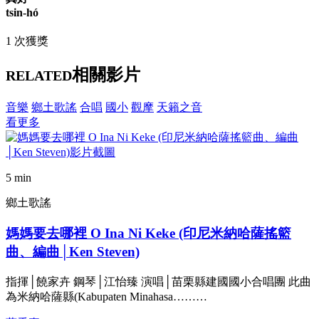
tsin-hó
1 次獲獎
相關影片
RELATED
音樂
鄉土歌謠
合唱
國小
觀摩
天籟之音
看更多
5 min
鄉土歌謠
媽媽要去哪裡 O Ina Ni Keke (印尼米納哈薩搖籃
曲、編曲│Ken Steven)
指揮│饒家卉 鋼琴│江怡臻 演唱│苗栗縣建國國小合唱團 此曲
為米納哈薩縣(Kabupaten Minahasa………