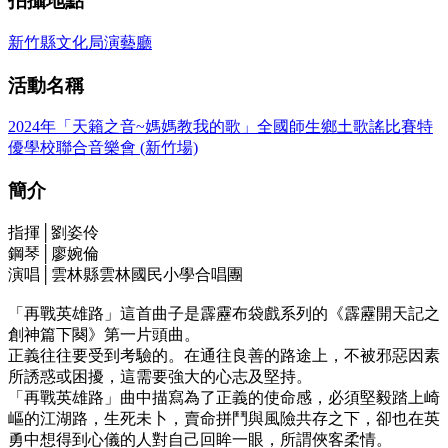
拍攝地點
新竹縣文化局演藝廳
活動名稱
2024年「天籟之音~媽媽教我的歌」全國師生鄉土歌謠比賽特
優學校聯合音樂會 (新竹場)
簡介
指揮│劉姿伶
鋼琴│廖婉倫
演唱│雲林縣雲林國民小學合唱團
「再戰英雄路」這首曲子是霹靂布袋戲系列的《霹靂開天記之
創神篇下闋》第一片頭曲。
正義往往要受到考驗的。在通往良善的路途上，不被邪惡因素
所誘惑或困擾，這需要強大的心志及堅持。
「再戰英雄路」曲中描寫為了正義的使命感，必須堅毅踏上崎
嶇的江湖路，生死未卜，賣命拼鬥與風險共存之下，卻也在英
勇中想得到心儀的人對自己回眸一眼，所謂俠客柔情。