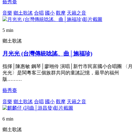
藝秀臺
音樂
鄉土歌謠
合唱
國小
觀摩
天籟之音
5 min
鄉土歌謠
月光光 (台灣傳統唸謠、曲│施福珍)
指揮│陳惠敏 鋼琴│廖翊伶 演唱│新竹市民富國小合唱團 〈月
光光〉是閩粵客三個族群共同的童謠記憶，最早的福州
版………
藝秀臺
音樂
鄉土歌謠
合唱
國小
觀摩
天籟之音
6 min
鄉土歌謠