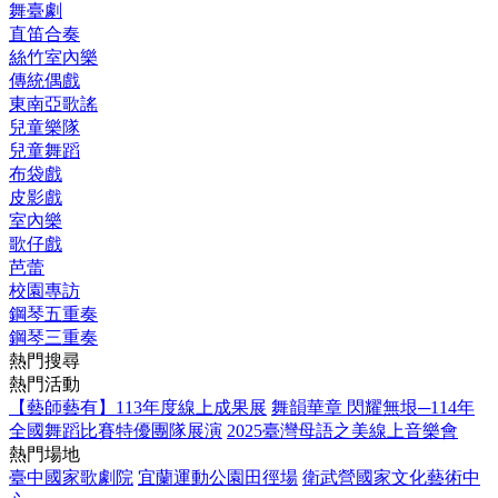
舞臺劇
直笛合奏
絲竹室內樂
傳統偶戲
東南亞歌謠
兒童樂隊
兒童舞蹈
布袋戲
皮影戲
室內樂
歌仔戲
芭蕾
校園專訪
鋼琴五重奏
鋼琴三重奏
熱門搜尋
熱門活動
【藝師藝有】113年度線上成果展
舞韻華章 閃耀無垠─114年
全國舞蹈比賽特優團隊展演
2025臺灣母語之美線上音樂會
熱門場地
臺中國家歌劇院
宜蘭運動公園田徑場
衛武營國家文化藝術中