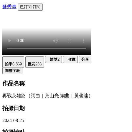
藝秀臺
已訂閱
訂閱
頒獎
2
收藏
分享
拍手
6,869
撒花
233
調整字級
作品名稱
再戰英雄路（詞曲｜荒山亮 編曲｜黃俊達）
拍攝日期
2024-08-25