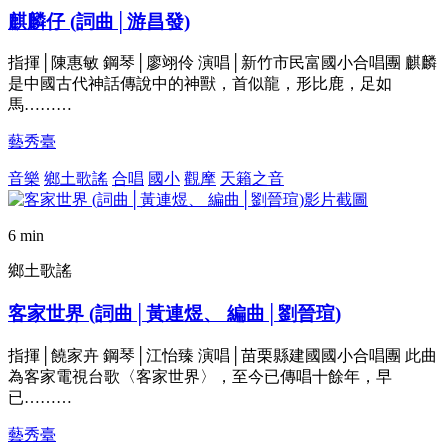
麒麟仔 (詞曲│游昌發)
指揮│陳惠敏 鋼琴│廖翊伶 演唱│新竹市民富國小合唱團 麒麟
是中國古代神話傳說中的神獸，首似龍，形比鹿，足如
馬………
藝秀臺
音樂
鄉土歌謠
合唱
國小
觀摩
天籟之音
6 min
鄉土歌謠
客家世界 (詞曲│黃連煜、 編曲│劉晉瑄)
指揮│饒家卉 鋼琴│江怡臻 演唱│苗栗縣建國國小合唱團 此曲
為客家電視台歌〈客家世界〉，至今已傳唱十餘年，早
已………
藝秀臺