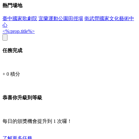
熱門場地
臺中國家歌劇院
宜蘭運動公園田徑場
衛武營國家文化藝術中
心
<%:prop.title%>
任務完成
+
0
積分
恭喜你升級到等級
每日的頒獎機會提升到
1
次囉！
了解更多任務