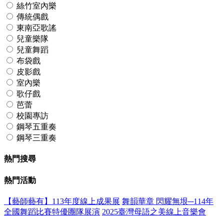
絲竹室內樂
傳統偶戲
東南亞歌謠
兒童樂隊
兒童舞蹈
布袋戲
皮影戲
室內樂
歌仔戲
芭蕾
校園專訪
鋼琴五重奏
鋼琴三重奏
熱門搜尋
熱門活動
【藝師藝有】113年度線上成果展
舞韻華章 閃耀無垠─114年
全國舞蹈比賽特優團隊展演
2025臺灣母語之美線上音樂會