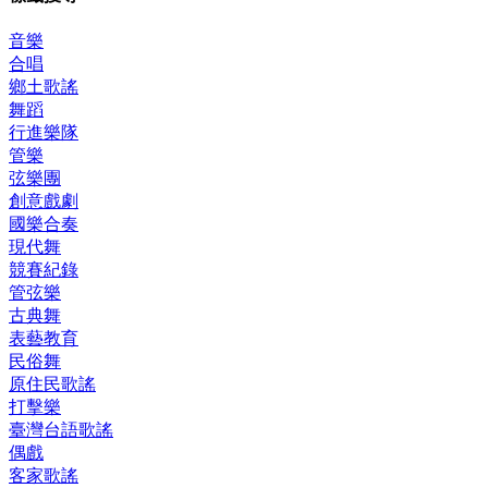
音樂
合唱
鄉土歌謠
舞蹈
行進樂隊
管樂
弦樂團
創意戲劇
國樂合奏
現代舞
競賽紀錄
管弦樂
古典舞
表藝教育
民俗舞
原住民歌謠
打擊樂
臺灣台語歌謠
偶戲
客家歌謠