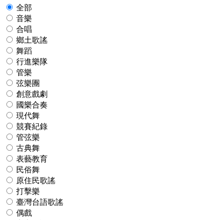
全部
音樂
合唱
鄉土歌謠
舞蹈
行進樂隊
管樂
弦樂團
創意戲劇
國樂合奏
現代舞
競賽紀錄
管弦樂
古典舞
表藝教育
民俗舞
原住民歌謠
打擊樂
臺灣台語歌謠
偶戲