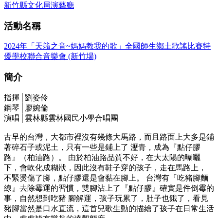
新竹縣文化局演藝廳
活動名稱
2024年「天籟之音~媽媽教我的歌」全國師生鄉土歌謠比賽特
優學校聯合音樂會 (新竹場)
簡介
指揮│劉姿伶
鋼琴│廖婉倫
演唱│雲林縣雲林國民小學合唱團
古早的台灣，大都市裡沒有幾條大馬路，而且路面上大多是鋪
著碎石子或泥土，只有一些是鋪上了 瀝青，成為『點仔膠
路』（柏油路）。 由於柏油路品質不好，在大太陽的曝曬
下，會軟化成糊狀，因此沒有鞋子穿的孩子，走在馬路上，
不緊燙傷了腳，點仔膠還是會黏在腳上。 台灣有『吃豬腳麵
線』去除霉運的習慣，雙腳沾上了『點仔膠』確實是件倒霉的
事，自然想到吃豬 腳解運，孩子玩累了，肚子也餓了，看見
豬腳當然是口水直流，這首兒歌生動的描繪了孩子在日常生活