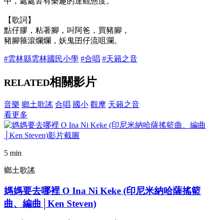
中，處處皆有樂趣的達觀態度。
【歌詞】
點仔膠，粘著腳，叫阿爸，買豬腳，
豬腳箍滾爛爛，妖鬼囝仔流咀瀾。
#雲林縣雲林國民小學
#合唱
#天籟之音
相關影片
RELATED
音樂
鄉土歌謠
合唱
國小
觀摩
天籟之音
看更多
5 min
鄉土歌謠
媽媽要去哪裡 O Ina Ni Keke (印尼米納哈薩搖籃
曲、編曲│Ken Steven)