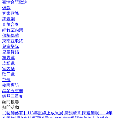
臺灣台語歌謠
偶戲
客家歌謠
舞臺劇
直笛合奏
絲竹室內樂
傳統偶戲
東南亞歌謠
兒童樂隊
兒童舞蹈
布袋戲
皮影戲
室內樂
歌仔戲
芭蕾
校園專訪
鋼琴五重奏
鋼琴三重奏
熱門搜尋
熱門活動
【藝師藝有】113年度線上成果展
舞韻華章 閃耀無垠─114年