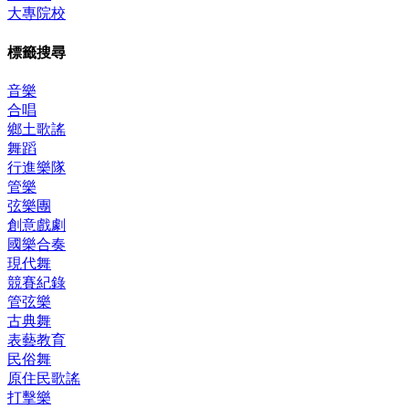
大專院校
標籤搜尋
音樂
合唱
鄉土歌謠
舞蹈
行進樂隊
管樂
弦樂團
創意戲劇
國樂合奏
現代舞
競賽紀錄
管弦樂
古典舞
表藝教育
民俗舞
原住民歌謠
打擊樂