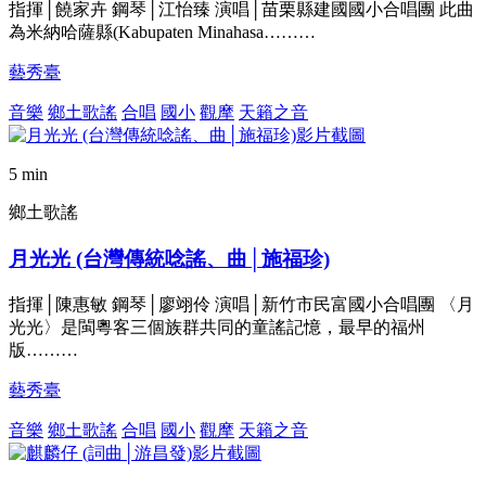
指揮│饒家卉 鋼琴│江怡臻 演唱│苗栗縣建國國小合唱團 此曲
為米納哈薩縣(Kabupaten Minahasa………
藝秀臺
音樂
鄉土歌謠
合唱
國小
觀摩
天籟之音
5 min
鄉土歌謠
月光光 (台灣傳統唸謠、曲│施福珍)
指揮│陳惠敏 鋼琴│廖翊伶 演唱│新竹市民富國小合唱團 〈月
光光〉是閩粵客三個族群共同的童謠記憶，最早的福州
版………
藝秀臺
音樂
鄉土歌謠
合唱
國小
觀摩
天籟之音