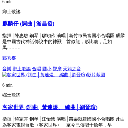
6 min
鄉土歌謠
麒麟仔 (詞曲│游昌發)
指揮│陳惠敏 鋼琴│廖翊伶 演唱│新竹市民富國小合唱團 麒麟
是中國古代神話傳說中的神獸，首似龍，形比鹿，足如
馬………
藝秀臺
音樂
鄉土歌謠
合唱
國小
觀摩
天籟之音
6 min
鄉土歌謠
客家世界 (詞曲│黃連煜、 編曲│劉晉瑄)
指揮│饒家卉 鋼琴│江怡臻 演唱│苗栗縣建國國小合唱團 此曲
為客家電視台歌〈客家世界〉，至今已傳唱十餘年，早