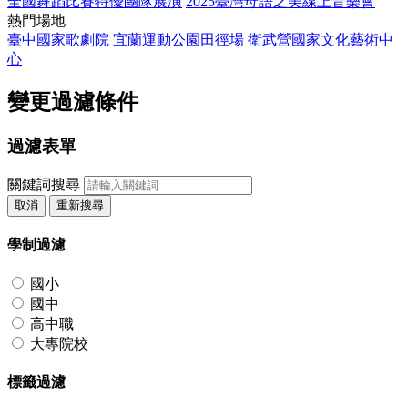
全國舞蹈比賽特優團隊展演
2025臺灣母語之美線上音樂會
熱門場地
臺中國家歌劇院
宜蘭運動公園田徑場
衛武營國家文化藝術中
心
變更過濾條件
過濾表單
關鍵詞搜尋
取消
重新搜尋
學制過濾
國小
國中
高中職
大專院校
標籤過濾