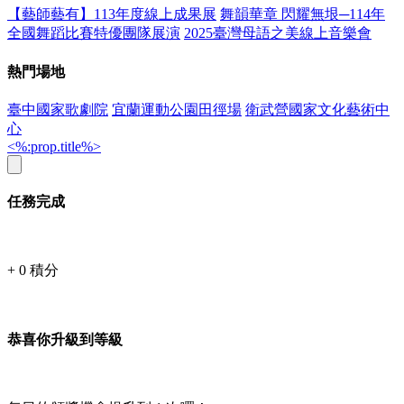
【藝師藝有】113年度線上成果展
舞韻華章 閃耀無垠─114年
全國舞蹈比賽特優團隊展演
2025臺灣母語之美線上音樂會
熱門場地
臺中國家歌劇院
宜蘭運動公園田徑場
衛武營國家文化藝術中
心
<%:prop.title%>
任務完成
+
0
積分
恭喜你升級到等級