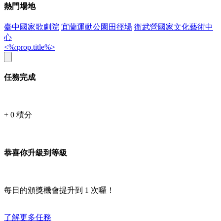
熱門場地
臺中國家歌劇院
宜蘭運動公園田徑場
衛武營國家文化藝術中
心
<%:prop.title%>
任務完成
+
0
積分
恭喜你升級到等級
每日的頒獎機會提升到
1
次囉！
了解更多任務