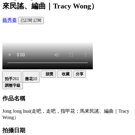
來民謠、編曲｜Tracy Wong）
藝秀臺
已訂閱
訂閱
頒獎
收藏
分享
拍手
261
撒花
10
調整字級
作品名稱
Jong Jong Inai(走吧，走吧，指甲花；馬來民謠、編曲｜Tracy
Wong）
拍攝日期