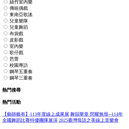
絲竹室內樂
傳統偶戲
東南亞歌謠
兒童樂隊
兒童舞蹈
布袋戲
皮影戲
室內樂
歌仔戲
芭蕾
校園專訪
鋼琴五重奏
鋼琴三重奏
熱門搜尋
熱門活動
【藝師藝有】113年度線上成果展
舞韻華章 閃耀無垠─114年
全國舞蹈比賽特優團隊展演
2025臺灣母語之美線上音樂會