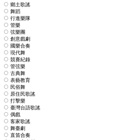
鄉土歌謠
舞蹈
行進樂隊
管樂
弦樂團
創意戲劇
國樂合奏
現代舞
競賽紀錄
管弦樂
古典舞
表藝教育
民俗舞
原住民歌謠
打擊樂
臺灣台語歌謠
偶戲
客家歌謠
舞臺劇
直笛合奏