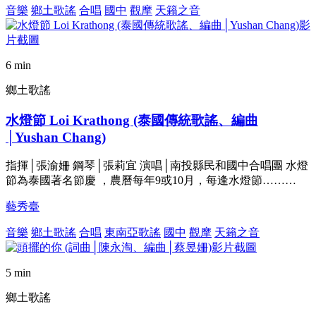
音樂
鄉土歌謠
合唱
國中
觀摩
天籟之音
6 min
鄉土歌謠
水燈節 Loi Krathong (泰國傳統歌謠、編曲
│Yushan Chang)
指揮│張渝姍 鋼琴│張莉宜 演唱│南投縣民和國中合唱團 水燈
節為泰國著名節慶 ，農曆每年9或10月，每逢水燈節………
藝秀臺
音樂
鄉土歌謠
合唱
東南亞歌謠
國中
觀摩
天籟之音
5 min
鄉土歌謠