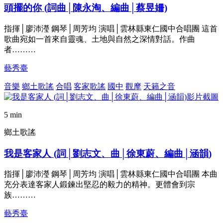
頭擺的你 (詞曲│陳永淘、編曲│蔡昱姍)
指揮│廖沛瀅 鋼琴│周芳均 演唱│雲林縣東仁國中合唱團 這首
歌曲宛如一首來自靈魂、土地與自然之深情對話。作曲
者………
藝秀臺
音樂
鄉土歌謠
合唱
客家歌謠
國中
觀摩
天籟之音
5 min
鄉土歌謠
我是客家人 (詞│劉志文、曲│徐東蔚、編曲│涵韻)
指揮│廖沛瀅 鋼琴│周芳均 演唱│雲林縣東仁國中合唱團 本曲
充分表達客家人鍛鍊出堅忍的毅力的精神。更體會到宗
族………
藝秀臺