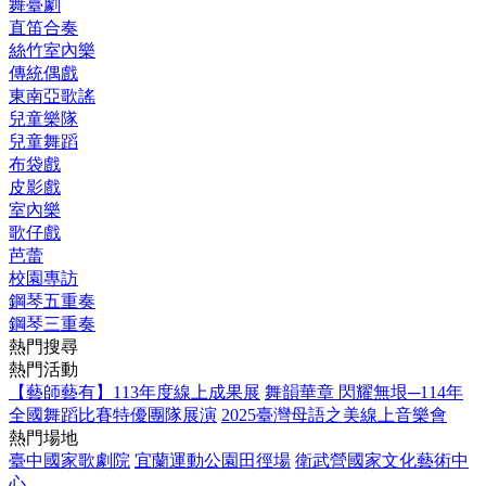
舞臺劇
直笛合奏
絲竹室內樂
傳統偶戲
東南亞歌謠
兒童樂隊
兒童舞蹈
布袋戲
皮影戲
室內樂
歌仔戲
芭蕾
校園專訪
鋼琴五重奏
鋼琴三重奏
熱門搜尋
熱門活動
【藝師藝有】113年度線上成果展
舞韻華章 閃耀無垠─114年
全國舞蹈比賽特優團隊展演
2025臺灣母語之美線上音樂會
熱門場地
臺中國家歌劇院
宜蘭運動公園田徑場
衛武營國家文化藝術中
心