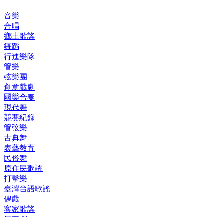
音樂
合唱
鄉土歌謠
舞蹈
行進樂隊
管樂
弦樂團
創意戲劇
國樂合奏
現代舞
競賽紀錄
管弦樂
古典舞
表藝教育
民俗舞
原住民歌謠
打擊樂
臺灣台語歌謠
偶戲
客家歌謠