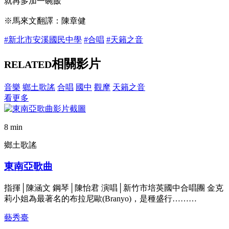
就再多加一碗飯
※馬來文翻譯：陳章健
#新北市安溪國民中學
#合唱
#天籟之音
相關影片
RELATED
音樂
鄉土歌謠
合唱
國中
觀摩
天籟之音
看更多
8 min
鄉土歌謠
東南亞歌曲
指揮│陳涵文 鋼琴│陳怡君 演唱│新竹市培英國中合唱團 金克
莉小姐為最著名的布拉尼歐(Branyo)，是種盛行………
藝秀臺