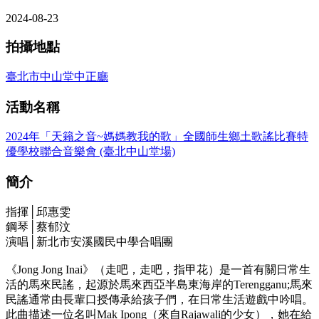
2024-08-23
拍攝地點
臺北市中山堂中正廳
活動名稱
2024年「天籟之音~媽媽教我的歌」全國師生鄉土歌謠比賽特
優學校聯合音樂會 (臺北中山堂場)
簡介
指揮│邱惠雯
鋼琴│蔡郁汶
演唱│新北市安溪國民中學合唱團
《Jong Jong Inai》（走吧，走吧，指甲花）是一首有關日常生
活的馬來民謠，起源於馬來西亞半島東海岸的Terengganu;馬來
民謠通常由長輩口授傳承給孩子們，在日常生活遊戲中吟唱。
此曲描述一位名叫Mak Ipong（來自Rajawali的少女），她在給