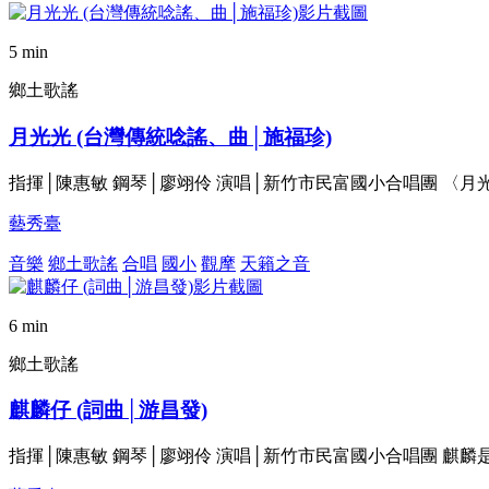
5 min
鄉土歌謠
月光光 (台灣傳統唸謠、曲│施福珍)
指揮│陳惠敏 鋼琴│廖翊伶 演唱│新竹市民富國小合唱團 〈
藝秀臺
音樂
鄉土歌謠
合唱
國小
觀摩
天籟之音
6 min
鄉土歌謠
麒麟仔 (詞曲│游昌發)
指揮│陳惠敏 鋼琴│廖翊伶 演唱│新竹市民富國小合唱團 麒