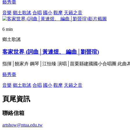
藝秀臺
音樂
鄉土歌謠
合唱
國小
觀摩
天籟之音
6 min
鄉土歌謠
客家世界 (詞曲│黃連煜、 編曲│劉晉瑄)
指揮│饒家卉 鋼琴│江怡臻 演唱│苗栗縣建國國小合唱團 此
藝秀臺
音樂
鄉土歌謠
合唱
國小
觀摩
天籟之音
頁尾資訊
聯絡信箱
artshow@ntua.edu.tw