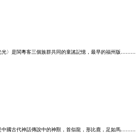
月光光〉是閩粵客三個族群共同的童謠記憶，最早的福州版………
麟是中國古代神話傳說中的神獸，首似龍，形比鹿，足如馬………