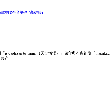
學校聯合音樂會 (高雄場)
到「is daidazan tu Tama （天父憐憫）」保守與布農祖訓「m
續共存。