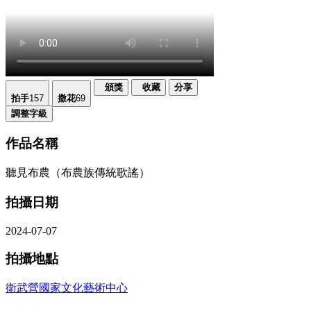
頒獎
收藏
分享
拍手
157
撒花
69
調整字級
作品名稱
聽見布農（布農族傳統歌謠）
拍攝日期
2024-07-07
拍攝地點
衛武營國家文化藝術中心