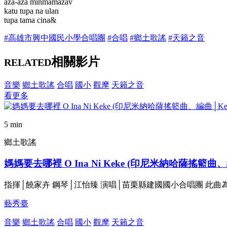
aza-aza minmamazav
katu tupa na ulan
tupa tama cina&
#高雄市興中國民小學合唱團
#合唱
#鄉土歌謠
#天籟之音
相關影片
RELATED
音樂
鄉土歌謠
合唱
國小
觀摩
天籟之音
看更多
5 min
鄉土歌謠
媽媽要去哪裡 O Ina Ni Keke (印尼米納哈薩搖籃曲、編曲
指揮│饒家卉 鋼琴│江怡臻 演唱│苗栗縣建國國小合唱團 此曲為米納哈薩
藝秀臺
音樂
鄉土歌謠
合唱
國小
觀摩
天籟之音