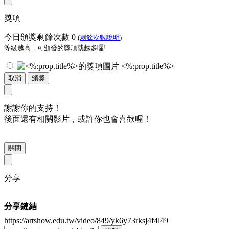
獎項
今日頒獎剩餘次數
0
(
剩餘次數說明
)
等級越高，可頒發的獎項就越多喔!
<%:prop.title%>
取消
頒獎
謝謝你的支持！
後面還有相關影片，或許你也會喜歡喔！
關閉
分享
分享鏈結
https://artshow.edu.tw/video/849/yk6y73rksj4f4l49