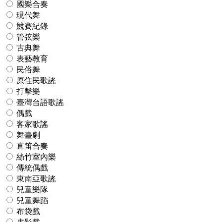
國樂合奏
現代舞
競賽紀錄
管弦樂
古典舞
表藝教育
民俗舞
原住民歌謠
打擊樂
臺灣台語歌謠
偶戲
客家歌謠
舞臺劇
直笛合奏
絲竹室內樂
傳統偶戲
東南亞歌謠
兒童樂隊
兒童舞蹈
布袋戲