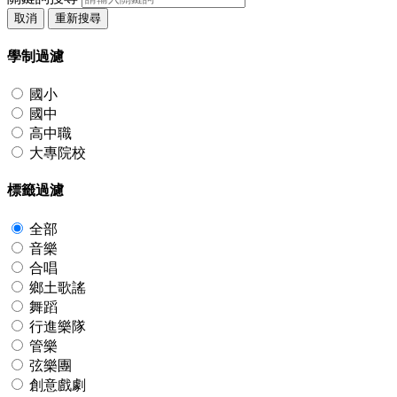
取消
重新搜尋
學制過濾
國小
國中
高中職
大專院校
標籤過濾
全部
音樂
合唱
鄉土歌謠
舞蹈
行進樂隊
管樂
弦樂團
創意戲劇