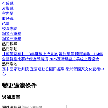
布袋戲
皮影戲
室內樂
歌仔戲
芭蕾
校園專訪
鋼琴五重奏
鋼琴三重奏
熱門搜尋
熱門活動
【藝師藝有】113年度線上成果展
舞韻華章 閃耀無垠─114年
全國舞蹈比賽特優團隊展演
2025臺灣母語之美線上音樂會
熱門場地
臺中國家歌劇院
宜蘭運動公園田徑場
衛武營國家文化藝術中
心
變更過濾條件
過濾表單
關鍵詞搜尋