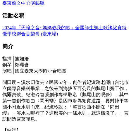
臺東藝文中心演藝廳
活動名稱
2024年「天籟之音~媽媽教我的歌」全國師生鄉土歌謠比賽特
優學校聯合音樂會 (臺東場)
簡介
指揮│施姍姍
鋼琴│鄭珮含
演唱│國立臺東大學附小合唱團
問田蠳～溪水叨位去？民國67年，創作者紀淑玲老師自台北市
立師專音樂科畢業，之後來到海拔五百公尺的鵝尾山旁工作，
偶爾寫歌。紀淑玲首張創作專輯取名《鵝尾山的眠夢》，其中
第一首創作歌曲〈問田蠳〉是因市府為拓寬道路，要封掉平等
國小附近水圳而來，紀淑玲說：「整首歌曲不斷在『問田
蠳』，溪水去哪裡了？這麼美的一條水圳，就這樣沒了。」言
語間透露著嘆息。
【歌詞】