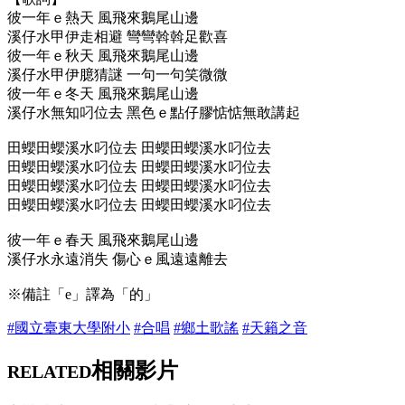
彼一年ｅ熱天 風飛來鵝尾山邊
溪仔水甲伊走相避 彎彎斡斡足歡喜
彼一年ｅ秋天 風飛來鵝尾山邊
溪仔水甲伊臆猜謎 一句一句笑微微
彼一年ｅ冬天 風飛來鵝尾山邊
溪仔水無知叼位去 黑色ｅ點仔膠惦惦無敢講起
田蠳田蠳溪水叼位去 田蠳田蠳溪水叼位去
田蠳田蠳溪水叼位去 田蠳田蠳溪水叼位去
田蠳田蠳溪水叼位去 田蠳田蠳溪水叼位去
田蠳田蠳溪水叼位去 田蠳田蠳溪水叼位去
彼一年ｅ春天 風飛來鵝尾山邊
溪仔水永遠消失 傷心ｅ風遠遠離去
※備註「e」譯為「的」
#國立臺東大學附小
#合唱
#鄉土歌謠
#天籟之音
相關影片
RELATED