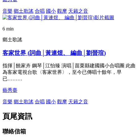
音樂
鄉土歌謠
合唱
國小
觀摩
天籟之音
6 min
鄉土歌謠
客家世界 (詞曲│黃連煜、 編曲│劉晉瑄)
指揮│饒家卉 鋼琴│江怡臻 演唱│苗栗縣建國國小合唱團 此曲
為客家電視台歌〈客家世界〉，至今已傳唱十餘年，早
已………
藝秀臺
音樂
鄉土歌謠
合唱
國小
觀摩
天籟之音
頁尾資訊
聯絡信箱