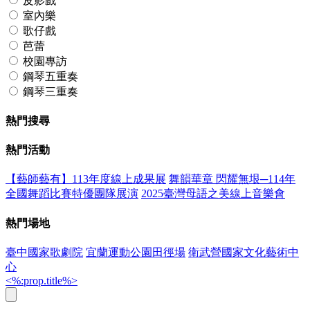
皮影戲
室內樂
歌仔戲
芭蕾
校園專訪
鋼琴五重奏
鋼琴三重奏
熱門搜尋
熱門活動
【藝師藝有】113年度線上成果展
舞韻華章 閃耀無垠─114年
全國舞蹈比賽特優團隊展演
2025臺灣母語之美線上音樂會
熱門場地
臺中國家歌劇院
宜蘭運動公園田徑場
衛武營國家文化藝術中
心
<%:prop.title%>