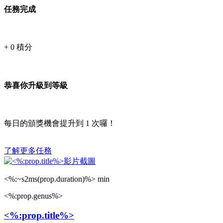
任務完成
+
0
積分
恭喜你升級到等級
每日的頒獎機會提升到
1
次囉！
了解更多任務
<%:~s2ms(prop.duration)%> min
<%:prop.genus%>
<%:prop.title%>