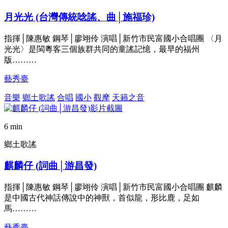
月光光 (台灣傳統唸謠、曲│施福珍)
指揮│陳惠敏 鋼琴│廖翊伶 演唱│新竹市民富國小合唱團 〈月
光光〉是閩粵客三個族群共同的童謠記憶，最早的福州
版………
藝秀臺
音樂
鄉土歌謠
合唱
國小
觀摩
天籟之音
6 min
鄉土歌謠
麒麟仔 (詞曲│游昌發)
指揮│陳惠敏 鋼琴│廖翊伶 演唱│新竹市民富國小合唱團 麒麟
是中國古代神話傳說中的神獸，首似龍，形比鹿，足如
馬………
藝秀臺