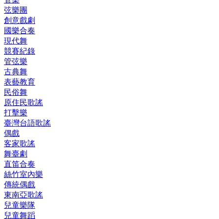
弦樂團
創意戲劇
國樂合奏
現代舞
競賽紀錄
管弦樂
古典舞
表藝教育
民俗舞
原住民歌謠
打擊樂
臺灣台語歌謠
偶戲
客家歌謠
舞臺劇
直笛合奏
絲竹室內樂
傳統偶戲
東南亞歌謠
兒童樂隊
兒童舞蹈