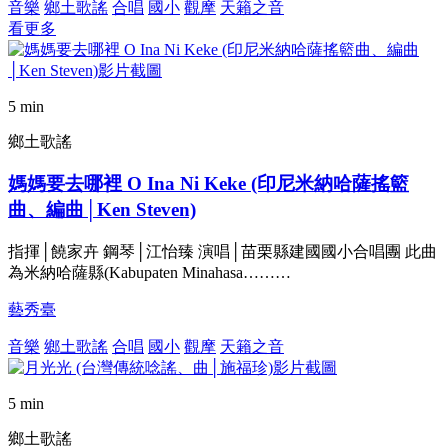
音樂
鄉土歌謠
合唱
國小
觀摩
天籟之音
看更多
5 min
鄉土歌謠
媽媽要去哪裡 O Ina Ni Keke (印尼米納哈薩搖籃
曲、編曲│Ken Steven)
指揮│饒家卉 鋼琴│江怡臻 演唱│苗栗縣建國國小合唱團 此曲
為米納哈薩縣(Kabupaten Minahasa………
藝秀臺
音樂
鄉土歌謠
合唱
國小
觀摩
天籟之音
5 min
鄉土歌謠