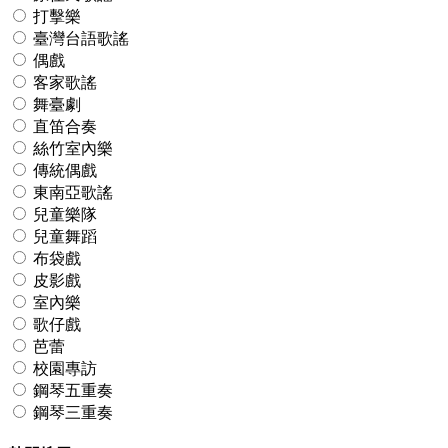
打擊樂
臺灣台語歌謠
偶戲
客家歌謠
舞臺劇
直笛合奏
絲竹室內樂
傳統偶戲
東南亞歌謠
兒童樂隊
兒童舞蹈
布袋戲
皮影戲
室內樂
歌仔戲
芭蕾
校園專訪
鋼琴五重奏
鋼琴三重奏