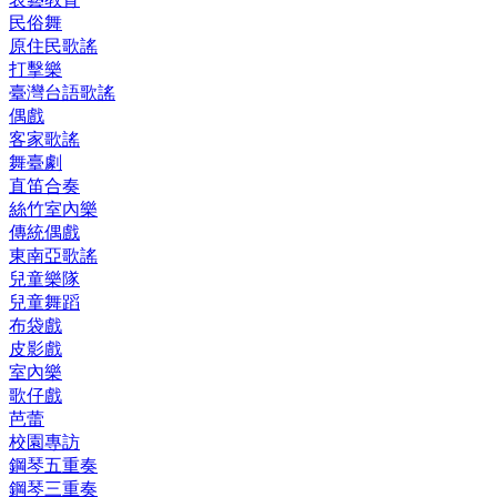
民俗舞
原住民歌謠
打擊樂
臺灣台語歌謠
偶戲
客家歌謠
舞臺劇
直笛合奏
絲竹室內樂
傳統偶戲
東南亞歌謠
兒童樂隊
兒童舞蹈
布袋戲
皮影戲
室內樂
歌仔戲
芭蕾
校園專訪
鋼琴五重奏
鋼琴三重奏