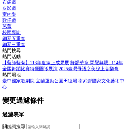
布袋戲
皮影戲
室內樂
歌仔戲
芭蕾
校園專訪
鋼琴五重奏
鋼琴三重奏
熱門搜尋
熱門活動
【藝師藝有】113年度線上成果展
舞韻華章 閃耀無垠─114年
全國舞蹈比賽特優團隊展演
2025臺灣母語之美線上音樂會
熱門場地
臺中國家歌劇院
宜蘭運動公園田徑場
衛武營國家文化藝術中
心
變更過濾條件
過濾表單
關鍵詞搜尋