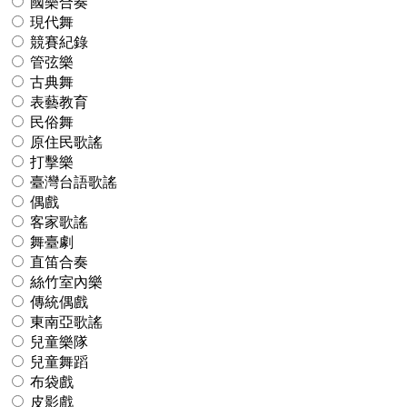
國樂合奏
現代舞
競賽紀錄
管弦樂
古典舞
表藝教育
民俗舞
原住民歌謠
打擊樂
臺灣台語歌謠
偶戲
客家歌謠
舞臺劇
直笛合奏
絲竹室內樂
傳統偶戲
東南亞歌謠
兒童樂隊
兒童舞蹈
布袋戲
皮影戲