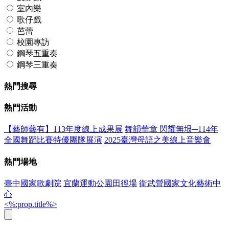
室內樂
歌仔戲
芭蕾
校園專訪
鋼琴五重奏
鋼琴三重奏
熱門搜尋
熱門活動
【藝師藝有】113年度線上成果展
舞韻華章 閃耀無垠─114年
全國舞蹈比賽特優團隊展演
2025臺灣母語之美線上音樂會
熱門場地
臺中國家歌劇院
宜蘭運動公園田徑場
衛武營國家文化藝術中
心
<%:prop.title%>