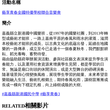
活動名稱
藝享青春全國特優學校聯合音樂會
簡介
嘉義縣立新港國中國樂班，從1997年的國樂社團，到2013年轉
型成藝術才能班，一路上嘉南平原的春風和雨水的灌溉，滋潤
本校藝術才能班的成長。以古典文化的底蘊出發，延續在地國
樂的一路傳承，成立至今已走過十一個春夏秋冬，我們默默耕
耘、韜光養晦、蓄勢待發。
藉由協助縣府舉辦展演活動、參與社區藝文表演來提升學生演
奏能力，以及運用社會資源來增廣學生見聞，都是學習的日
常。無論是廟口街頭的休閒演出，或是大型舞台的磅礡演奏，
隨著場景與心情變換風格，展現學生學習的能量。未來希望音
樂能融入生活、藝術扎根鄉土，期待春風化雨，讓樹苗漸漸成
長成一棵向下穩定扎根，向上綠樹成蔭的大樹。
#嘉義縣新港國民中學
#藝享青春3
相關影片
RELATED