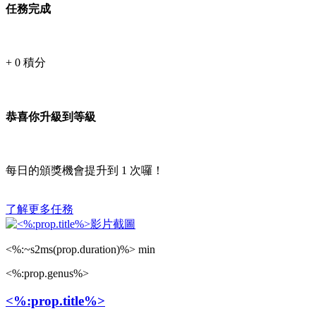
任務完成
+
0
積分
恭喜你升級到等級
每日的頒獎機會提升到
1
次囉！
了解更多任務
<%:~s2ms(prop.duration)%> min
<%:prop.genus%>
<%:prop.title%>