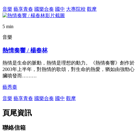
音樂
藝享青春
國樂合奏
國中
大專院校
觀摩
5 min
音樂
熱情奏響 / 楊春林
熱情是生命的脈動，熱情是理想的動力。《熱情奏響》創作於
2003年上半年，對熱情的歌頌，對生命的熱愛，猶如由強勁心
臟噴發而………
藝秀臺
音樂
藝享青春
國樂合奏
國中
觀摩
頁尾資訊
聯絡信箱