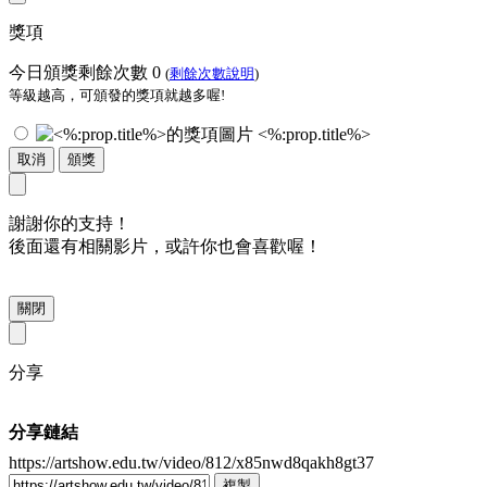
獎項
今日頒獎剩餘次數
0
(
剩餘次數說明
)
等級越高，可頒發的獎項就越多喔!
<%:prop.title%>
取消
頒獎
謝謝你的支持！
後面還有相關影片，或許你也會喜歡喔！
關閉
分享
分享鏈結
https://artshow.edu.tw/video/812/x85nwd8qakh8gt37
複製