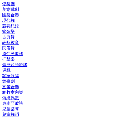
弦樂團
創意戲劇
國樂合奏
現代舞
競賽紀錄
管弦樂
古典舞
表藝教育
民俗舞
原住民歌謠
打擊樂
臺灣台語歌謠
偶戲
客家歌謠
舞臺劇
直笛合奏
絲竹室內樂
傳統偶戲
東南亞歌謠
兒童樂隊
兒童舞蹈