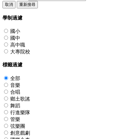
取消
重新搜尋
學制過濾
國小
國中
高中職
大專院校
標籤過濾
全部
音樂
合唱
鄉土歌謠
舞蹈
行進樂隊
管樂
弦樂團
創意戲劇