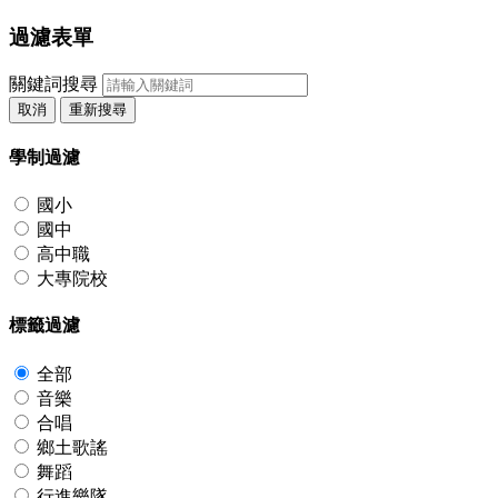
過濾表單
關鍵詞搜尋
取消
重新搜尋
學制過濾
國小
國中
高中職
大專院校
標籤過濾
全部
音樂
合唱
鄉土歌謠
舞蹈
行進樂隊