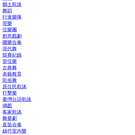
鄉土歌謠
舞蹈
行進樂隊
管樂
弦樂團
創意戲劇
國樂合奏
現代舞
競賽紀錄
管弦樂
古典舞
表藝教育
民俗舞
原住民歌謠
打擊樂
臺灣台語歌謠
偶戲
客家歌謠
舞臺劇
直笛合奏
絲竹室內樂