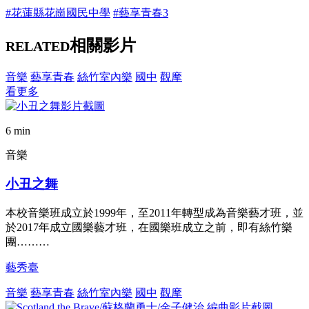
#花蓮縣花崗國民中學
#藝享青春3
相關影片
RELATED
音樂
藝享青春
絲竹室內樂
國中
觀摩
看更多
6 min
音樂
小丑之舞
本校音樂班成立於1999年，至2011年轉型成為音樂藝才班，並
於2017年成立國樂藝才班，在國樂班成立之前，即有絲竹樂
團………
藝秀臺
音樂
藝享青春
絲竹室內樂
國中
觀摩