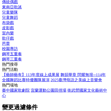
傳統偶戲
東南亞歌謠
兒童樂隊
兒童舞蹈
布袋戲
皮影戲
室內樂
歌仔戲
芭蕾
校園專訪
鋼琴五重奏
鋼琴三重奏
熱門搜尋
熱門活動
【藝師藝有】113年度線上成果展
舞韻華章 閃耀無垠─114年
全國舞蹈比賽特優團隊展演
2025臺灣母語之美線上音樂會
熱門場地
臺中國家歌劇院
宜蘭運動公園田徑場
衛武營國家文化藝術中
心
變更過濾條件