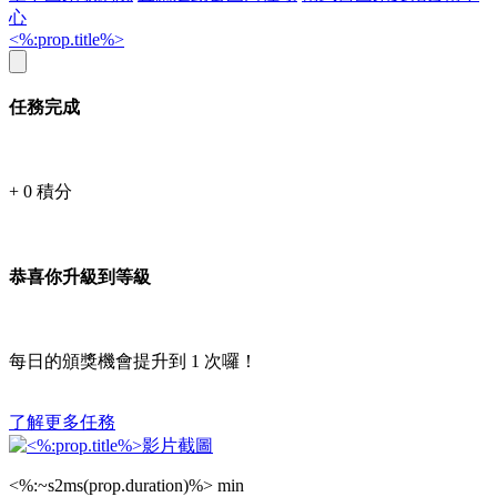
心
<%:prop.title%>
任務完成
+
0
積分
恭喜你升級到等級
每日的頒獎機會提升到
1
次囉！
了解更多任務
<%:~s2ms(prop.duration)%> min