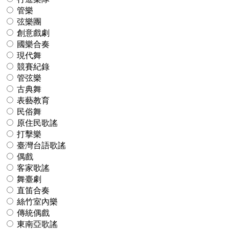
管樂
弦樂團
創意戲劇
國樂合奏
現代舞
競賽紀錄
管弦樂
古典舞
表藝教育
民俗舞
原住民歌謠
打擊樂
臺灣台語歌謠
偶戲
客家歌謠
舞臺劇
直笛合奏
絲竹室內樂
傳統偶戲
東南亞歌謠