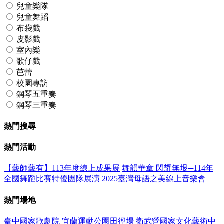
兒童樂隊
兒童舞蹈
布袋戲
皮影戲
室內樂
歌仔戲
芭蕾
校園專訪
鋼琴五重奏
鋼琴三重奏
熱門搜尋
熱門活動
【藝師藝有】113年度線上成果展
舞韻華章 閃耀無垠─114年
全國舞蹈比賽特優團隊展演
2025臺灣母語之美線上音樂會
熱門場地
臺中國家歌劇院
宜蘭運動公園田徑場
衛武營國家文化藝術中