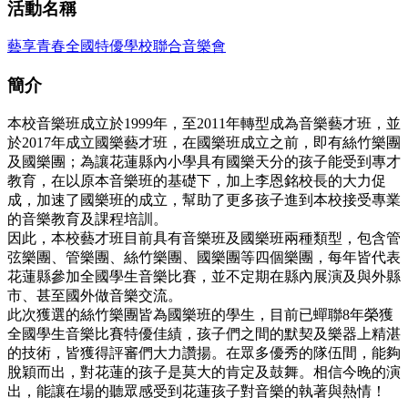
活動名稱
藝享青春全國特優學校聯合音樂會
簡介
本校音樂班成立於1999年，至2011年轉型成為音樂藝才班，並
於2017年成立國樂藝才班，在國樂班成立之前，即有絲竹樂團
及國樂團；為讓花蓮縣內小學具有國樂天分的孩子能受到專才
教育，在以原本音樂班的基礎下，加上李恩銘校長的大力促
成，加速了國樂班的成立，幫助了更多孩子進到本校接受專業
的音樂教育及課程培訓。
因此，本校藝才班目前具有音樂班及國樂班兩種類型，包含管
弦樂團、管樂團、絲竹樂團、國樂團等四個樂團，每年皆代表
花蓮縣參加全國學生音樂比賽，並不定期在縣內展演及與外縣
市、甚至國外做音樂交流。
此次獲選的絲竹樂團皆為國樂班的學生，目前已蟬聯8年榮獲
全國學生音樂比賽特優佳績，孩子們之間的默契及樂器上精湛
的技術，皆獲得評審們大力讚揚。在眾多優秀的隊伍間，能夠
脫穎而出，對花蓮的孩子是莫大的肯定及鼓舞。相信今晚的演
出，能讓在場的聽眾感受到花蓮孩子對音樂的執著與熱情！