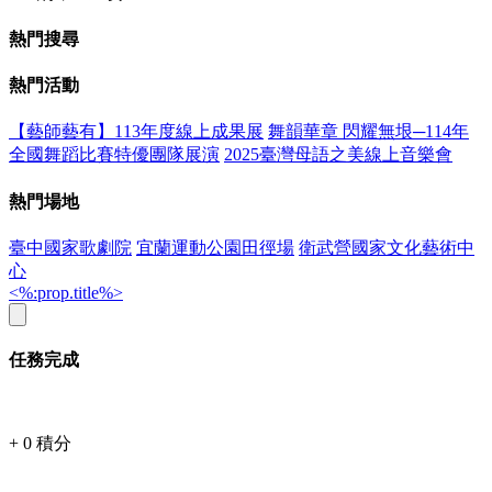
熱門搜尋
熱門活動
【藝師藝有】113年度線上成果展
舞韻華章 閃耀無垠─114年
全國舞蹈比賽特優團隊展演
2025臺灣母語之美線上音樂會
熱門場地
臺中國家歌劇院
宜蘭運動公園田徑場
衛武營國家文化藝術中
心
<%:prop.title%>
任務完成
+
0
積分