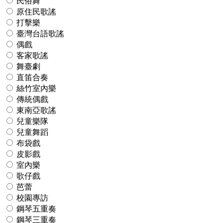
民俗舞
原住民歌謠
打擊樂
臺灣台語歌謠
偶戲
客家歌謠
舞臺劇
直笛合奏
絲竹室內樂
傳統偶戲
東南亞歌謠
兒童樂隊
兒童舞蹈
布袋戲
皮影戲
室內樂
歌仔戲
芭蕾
校園專訪
鋼琴五重奏
鋼琴三重奏