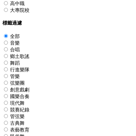
高中職
大專院校
標籤過濾
全部
音樂
合唱
鄉土歌謠
舞蹈
行進樂隊
管樂
弦樂團
創意戲劇
國樂合奏
現代舞
競賽紀錄
管弦樂
古典舞
表藝教育