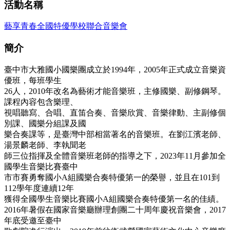
活動名稱
藝享青春全國特優學校聯合音樂會
簡介
臺中市大雅國小國樂團成立於1994年，2005年正式成立音樂資
優班，每班學生
26人，2010年改名為藝術才能音樂班，主修國樂、副修鋼琴。
課程內容包含樂理、
視唱聽寫、合唱、直笛合奏、音樂欣賞、音樂律動、主副修個
別課、國樂分組課及國
樂合奏課等，是臺灣中部相當著名的音樂班。在劉江濱老師、
湯景麟老師、李執聞老
師三位指揮及全體音樂班老師的指導之下，2023年11月參加全
國學生音樂比賽臺中
市市賽勇奪國小A組國樂合奏特優第一的榮譽，並且在101到
112學年度連續12年
獲得全國學生音樂比賽國小A組國樂合奏特優第一名的佳績。
2016年暑假在國家音樂廳辦理創團二十周年慶祝音樂會，2017
年底受邀至臺中