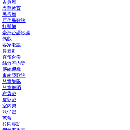
古典舞
表藝教育
民俗舞
原住民歌謠
打擊樂
臺灣台語歌謠
偶戲
客家歌謠
舞臺劇
直笛合奏
絲竹室內樂
傳統偶戲
東南亞歌謠
兒童樂隊
兒童舞蹈
布袋戲
皮影戲
室內樂
歌仔戲
芭蕾
校園專訪