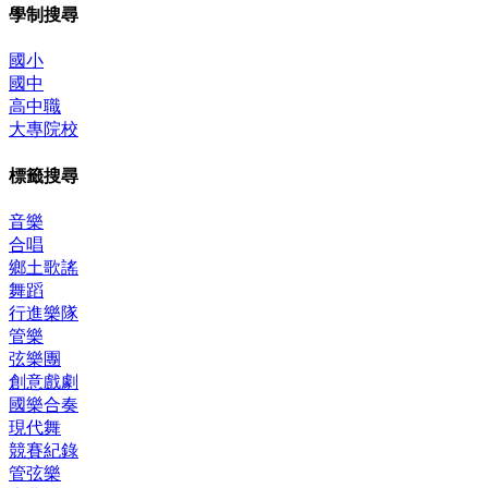
學制搜尋
國小
國中
高中職
大專院校
標籤搜尋
音樂
合唱
鄉土歌謠
舞蹈
行進樂隊
管樂
弦樂團
創意戲劇
國樂合奏
現代舞
競賽紀錄
管弦樂