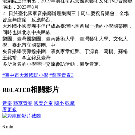
歌劇院進行演出，2019年前往衛武營國家藝術文化中心音樂廳
演出，2023年8月
21 日於臺北國家音樂廳辦理樂團三十周年慶祝音樂會，全場
皆座無虛席，反應熱烈。
大雅國小國樂團不但已成為臺灣地區首屈一指的小學國樂團，
同時也與北京中央民族
樂團、臺灣國樂團、臺南藝術大學、臺灣藝術大學、文化大
學、臺北市立國樂團、中
央音樂學院彈撥樂團、演奏家章紅艷、于源春、葛楊、蘇暢、
王銘裕、李宜錦及臺灣
多所著名的小學辦理交流參訪活動，備受肯定。
#臺中市大雅國民小學
#藝享青春3
相關影片
RELATED
音樂
藝享青春
國樂合奏
國小
觀摩
看更多
6 min