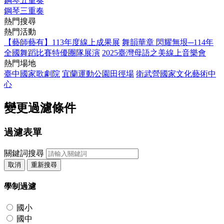
鋼琴五重奏
鋼琴三重奏
熱門搜尋
熱門活動
【藝師藝有】113年度線上成果展
舞韻華章 閃耀無垠─114年
全國舞蹈比賽特優團隊展演
2025臺灣母語之美線上音樂會
熱門場地
臺中國家歌劇院
宜蘭運動公園田徑場
衛武營國家文化藝術中
心
變更過濾條件
過濾表單
關鍵詞搜尋
取消
重新搜尋
學制過濾
國小
國中