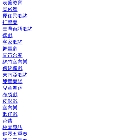
表藝教育
民俗舞
原住民歌謠
打擊樂
臺灣台語歌謠
偶戲
客家歌謠
舞臺劇
直笛合奏
絲竹室內樂
傳統偶戲
東南亞歌謠
兒童樂隊
兒童舞蹈
布袋戲
皮影戲
室內樂
歌仔戲
芭蕾
校園專訪
鋼琴五重奏