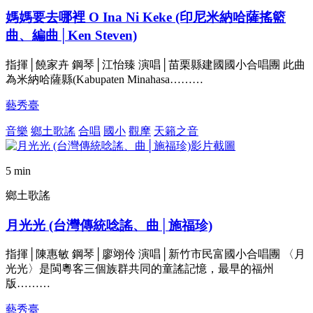
媽媽要去哪裡 O Ina Ni Keke (印尼米納哈薩搖籃
曲、編曲│Ken Steven)
指揮│饒家卉 鋼琴│江怡臻 演唱│苗栗縣建國國小合唱團 此曲
為米納哈薩縣(Kabupaten Minahasa………
藝秀臺
音樂
鄉土歌謠
合唱
國小
觀摩
天籟之音
5 min
鄉土歌謠
月光光 (台灣傳統唸謠、曲│施福珍)
指揮│陳惠敏 鋼琴│廖翊伶 演唱│新竹市民富國小合唱團 〈月
光光〉是閩粵客三個族群共同的童謠記憶，最早的福州
版………
藝秀臺