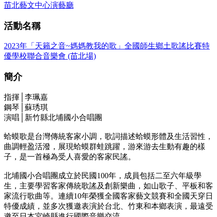
苗北藝文中心演藝廳
活動名稱
2023年「天籟之音~媽媽教我的歌」全國師生鄉土歌謠比賽特
優學校聯合音樂會 (苗北場)
簡介
指揮│李珮嘉
鋼琴│蘇琇琪
演唱│新竹縣北埔國小合唱團
蛤蟆歌是台灣傳統客家小調，歌詞描述蛤蟆形體及生活習性，
曲調輕盈活潑，展現蛤蟆群蛙跳躍，游來游去生動有趣的樣
子，是一首極為受人喜愛的客家民謠。
北埔國小合唱團成立於民國100年，成員包括二至六年級學
生，主要學習客家傳統歌謠及創新樂曲，如山歌子、平板和客
家流行歌曲等。連續10年榮獲全國客家藝文競賽和全國天穿日
特優成績，並多次獲邀表演於台北、竹東和本鄉表演，最遠受
邀至日本宮崎縣進行國際音樂交流。