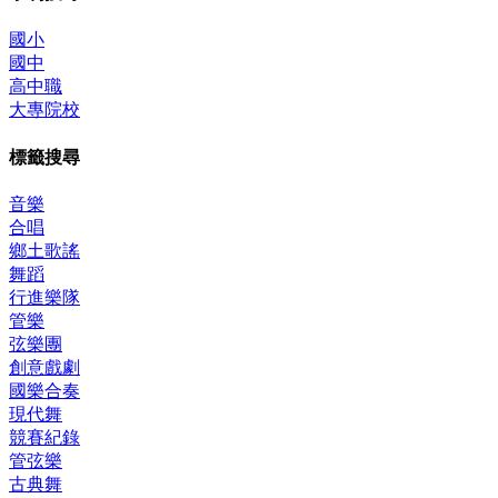
國小
國中
高中職
大專院校
標籤搜尋
音樂
合唱
鄉土歌謠
舞蹈
行進樂隊
管樂
弦樂團
創意戲劇
國樂合奏
現代舞
競賽紀錄
管弦樂
古典舞