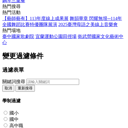
鋼琴三重奏
熱門搜尋
熱門活動
【藝師藝有】113年度線上成果展
舞韻華章 閃耀無垠─114年
全國舞蹈比賽特優團隊展演
2025臺灣母語之美線上音樂會
熱門場地
臺中國家歌劇院
宜蘭運動公園田徑場
衛武營國家文化藝術中
心
變更過濾條件
過濾表單
關鍵詞搜尋
取消
重新搜尋
學制過濾
國小
國中
高中職