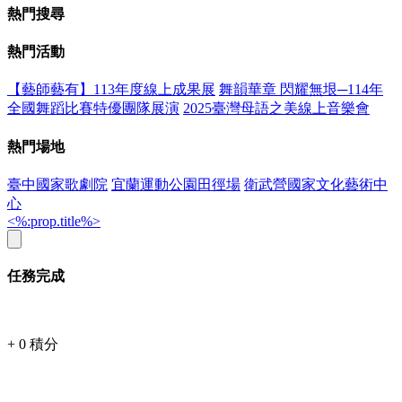
熱門搜尋
熱門活動
【藝師藝有】113年度線上成果展
舞韻華章 閃耀無垠─114年
全國舞蹈比賽特優團隊展演
2025臺灣母語之美線上音樂會
熱門場地
臺中國家歌劇院
宜蘭運動公園田徑場
衛武營國家文化藝術中
心
<%:prop.title%>
任務完成
+
0
積分