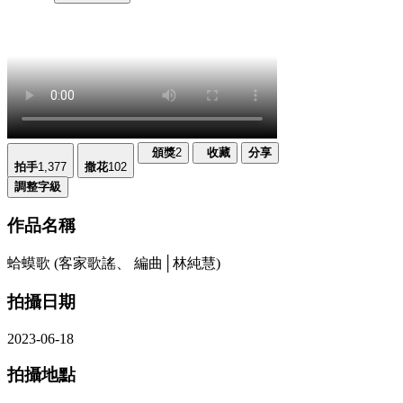
頒獎
2
收藏
分享
拍手
1,377
撒花
102
調整字級
作品名稱
蛤蟆歌 (客家歌謠、 編曲│林純慧)
拍攝日期
2023-06-18
拍攝地點