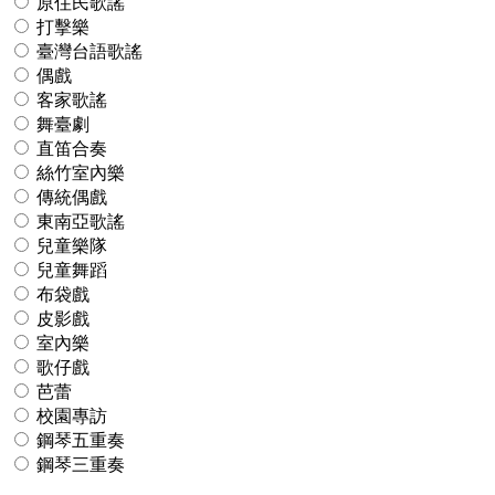
原住民歌謠
打擊樂
臺灣台語歌謠
偶戲
客家歌謠
舞臺劇
直笛合奏
絲竹室內樂
傳統偶戲
東南亞歌謠
兒童樂隊
兒童舞蹈
布袋戲
皮影戲
室內樂
歌仔戲
芭蕾
校園專訪
鋼琴五重奏
鋼琴三重奏