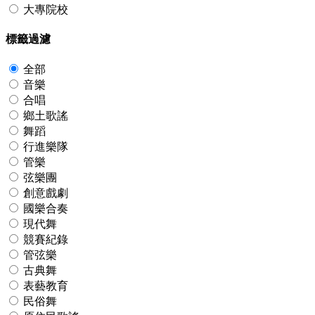
大專院校
標籤過濾
全部
音樂
合唱
鄉土歌謠
舞蹈
行進樂隊
管樂
弦樂團
創意戲劇
國樂合奏
現代舞
競賽紀錄
管弦樂
古典舞
表藝教育
民俗舞