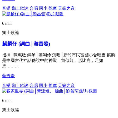
音樂
鄉土歌謠
合唱
國小
觀摩
天籟之音
6 min
鄉土歌謠
麒麟仔 (詞曲│游昌發)
指揮│陳惠敏 鋼琴│廖翊伶 演唱│新竹市民富國小合唱團 麒麟
是中國古代神話傳說中的神獸，首似龍，形比鹿，足如
馬………
藝秀臺
音樂
鄉土歌謠
合唱
國小
觀摩
天籟之音
6 min
鄉土歌謠