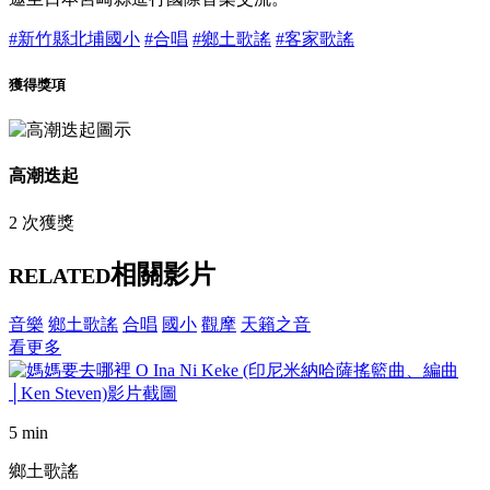
#新竹縣北埔國小
#合唱
#鄉土歌謠
#客家歌謠
獲得獎項
高潮迭起
2 次獲獎
相關影片
RELATED
音樂
鄉土歌謠
合唱
國小
觀摩
天籟之音
看更多
5 min
鄉土歌謠