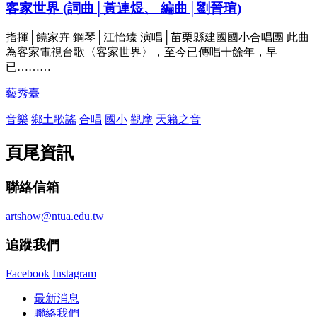
客家世界 (詞曲│黃連煜、 編曲│劉晉瑄)
指揮│饒家卉 鋼琴│江怡臻 演唱│苗栗縣建國國小合唱團 此曲
為客家電視台歌〈客家世界〉，至今已傳唱十餘年，早
已………
藝秀臺
音樂
鄉土歌謠
合唱
國小
觀摩
天籟之音
頁尾資訊
聯絡信箱
artshow@ntua.edu.tw
追蹤我們
Facebook
Instagram
最新消息
聯絡我們