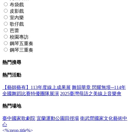
布袋戲
皮影戲
室內樂
歌仔戲
芭蕾
校園專訪
鋼琴五重奏
鋼琴三重奏
熱門搜尋
熱門活動
【藝師藝有】113年度線上成果展
舞韻華章 閃耀無垠─114年
全國舞蹈比賽特優團隊展演
2025臺灣母語之美線上音樂會
熱門場地
臺中國家歌劇院
宜蘭運動公園田徑場
衛武營國家文化藝術中
心
<%:prop.title%>