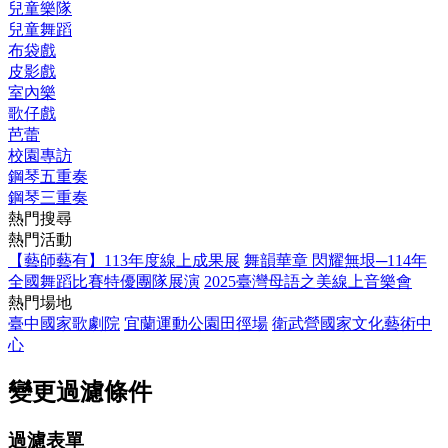
兒童樂隊
兒童舞蹈
布袋戲
皮影戲
室內樂
歌仔戲
芭蕾
校園專訪
鋼琴五重奏
鋼琴三重奏
熱門搜尋
熱門活動
【藝師藝有】113年度線上成果展
舞韻華章 閃耀無垠─114年
全國舞蹈比賽特優團隊展演
2025臺灣母語之美線上音樂會
熱門場地
臺中國家歌劇院
宜蘭運動公園田徑場
衛武營國家文化藝術中
心
變更過濾條件
過濾表單