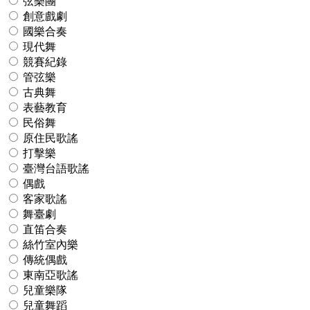
弦樂團
創意戲劇
國樂合奏
現代舞
競賽紀錄
管弦樂
古典舞
表藝教育
民俗舞
原住民歌謠
打擊樂
臺灣台語歌謠
偶戲
客家歌謠
舞臺劇
直笛合奏
絲竹室內樂
傳統偶戲
東南亞歌謠
兒童樂隊
兒童舞蹈