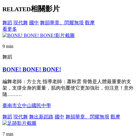
相關影片
RELATED
舞蹈
現代舞
國中
舞韻華章、閃耀無垠
觀摩
看更多
9 min
舞蹈
BONE! BONE! BONE!
編舞老師：方士允 指導老師：蕭秋雲 骨骼是人體最重要的支
架，支撐全身的重量，肌肉包覆使它更加強壯，但注意！意外
隨………
臺南市立中山國民中學
舞蹈
現代舞
舞出新蹈路
國中
舞韻華章、閃耀無垠
觀摩
7 min