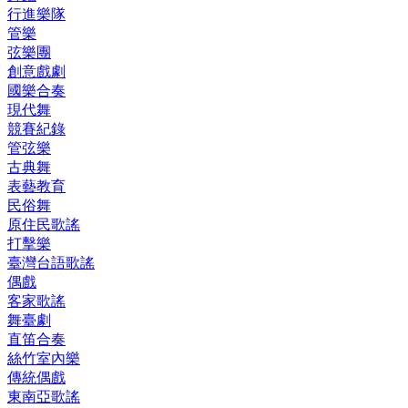
行進樂隊
管樂
弦樂團
創意戲劇
國樂合奏
現代舞
競賽紀錄
管弦樂
古典舞
表藝教育
民俗舞
原住民歌謠
打擊樂
臺灣台語歌謠
偶戲
客家歌謠
舞臺劇
直笛合奏
絲竹室內樂
傳統偶戲
東南亞歌謠