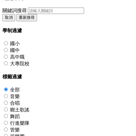
關鍵詞搜尋
取消
重新搜尋
學制過濾
國小
國中
高中職
大專院校
標籤過濾
全部
音樂
合唱
鄉土歌謠
舞蹈
行進樂隊
管樂