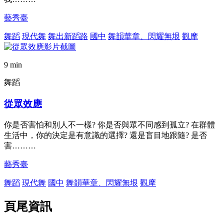
藝秀臺
舞蹈
現代舞
舞出新蹈路
國中
舞韻華章、閃耀無垠
觀摩
9 min
舞蹈
從眾效應
你是否害怕和別人不一樣? 你是否與眾不同感到孤立? 在群體
生活中，你的決定是有意識的選擇? 還是盲目地跟隨? 是否
害………
藝秀臺
舞蹈
現代舞
國中
舞韻華章、閃耀無垠
觀摩
頁尾資訊