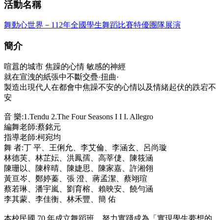
活動名稱
舞動心世界－112年全國學生舞蹈比賽特優團隊展演
簡介
喧囂的城市 焦躁的心情 敏感的神經
就在宣洩的紙張中不斷交疊·扭曲·
製造出現代人在都會中焦躁不安的心情以及情緒起伏的跌宕不
安
音 樂:1.Tendu 2.The Four Seasons I I I. Allegro
編舞老師:蔡銘元
指導老師:柯宛均
舞 者:丁 平、王俐允、李艾倫、李涵玄、呂尚璇
林德芙、林芷妘、洪鳳孺、高莘倢、陳筱涵
陳珊以、陳梓晴、陳婕思、陳家嘉、許湘翎
黃亘岑、鄭婷蓁、張 澄、蔣孟潔、蔡翊瑄
蔡若琳、潘宇嵐、劉育榕、賴映安、饒勻涵
李其蒙、李佳衡、林禾豐、簡 佑
本校民國 70 年成立舞蹈班，努力實踐成為「實現學生夢想的