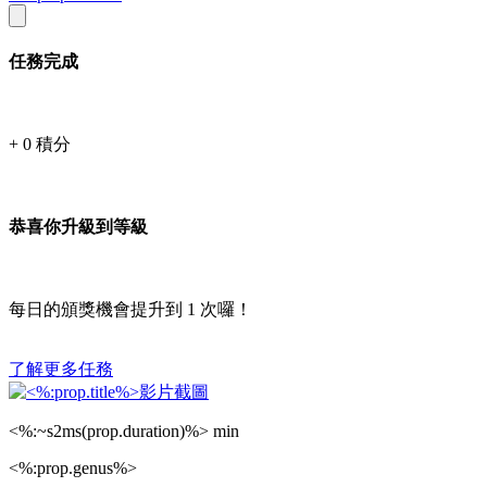
任務完成
+
0
積分
恭喜你升級到等級
每日的頒獎機會提升到
1
次囉！
了解更多任務
<%:~s2ms(prop.duration)%> min
<%:prop.genus%>