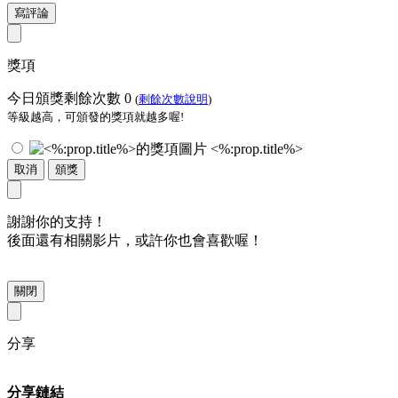
寫評論
獎項
今日頒獎剩餘次數
0
(
剩餘次數說明
)
等級越高，可頒發的獎項就越多喔!
<%:prop.title%>
取消
頒獎
謝謝你的支持！
後面還有相關影片，或許你也會喜歡喔！
關閉
分享
分享鏈結