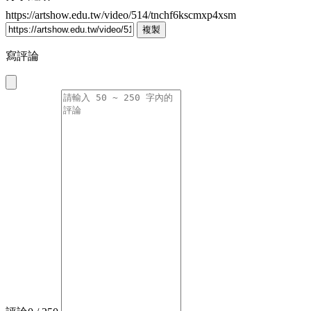
https://artshow.edu.tw/video/514/tnchf6kscmxp4xsm
複製
寫評論