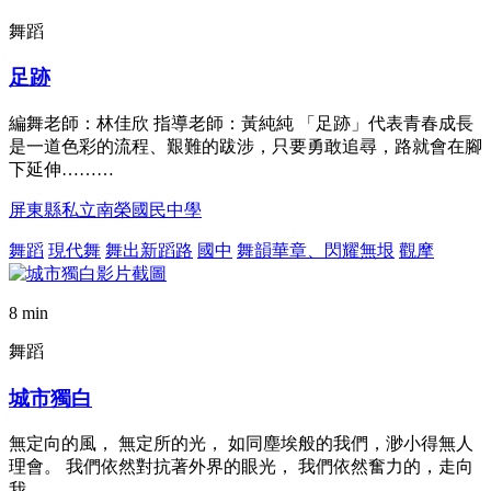
舞蹈
足跡
編舞老師：林佳欣 指導老師：黃純純 「足跡」代表青春成長
是一道色彩的流程、艱難的跋涉，只要勇敢追尋，路就會在腳
下延伸………
屏東縣私立南榮國民中學
舞蹈
現代舞
舞出新蹈路
國中
舞韻華章、閃耀無垠
觀摩
8 min
舞蹈
城市獨白
無定向的風， 無定所的光， 如同塵埃般的我們，渺小得無人
理會。 我們依然對抗著外界的眼光， 我們依然奮力的，走向
我………