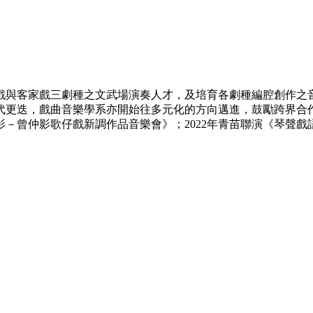
戲與客家戲三劇種之文武場演奏人才，及培育各劇種編腔創作之
時代更迭，戲曲音樂學系亦開始往多元化的方向邁進，鼓勵跨界合
樂影－曾仲影歌仔戲新調作品音樂會》；2022年青苗聯演《琴聲