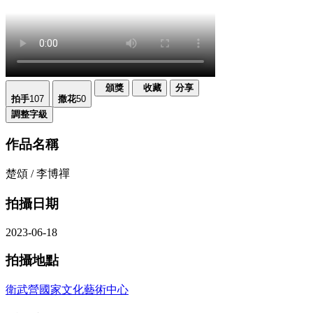
頒獎
收藏
分享
拍手
107
撒花
50
調整字級
作品名稱
楚頌 / 李博禪
拍攝日期
2023-06-18
拍攝地點
衛武營國家文化藝術中心