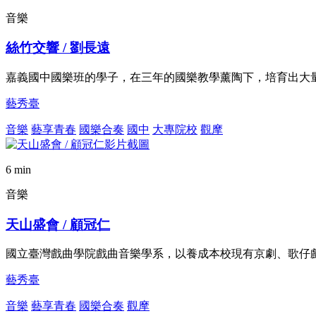
音樂
絲竹交響 / 劉長遠
嘉義國中國樂班的學子，在三年的國樂教學薰陶下，培育出大
藝秀臺
音樂
藝享青春
國樂合奏
國中
大專院校
觀摩
6 min
音樂
天山盛會 / 顧冠仁
國立臺灣戲曲學院戲曲音樂學系，以養成本校現有京劇、歌仔
藝秀臺
音樂
藝享青春
國樂合奏
觀摩