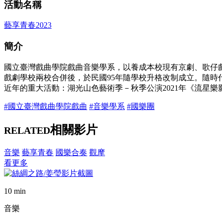
活動名稱
藝享青春2023
簡介
國立臺灣戲曲學院戲曲音樂學系，以養成本校現有京劇、歌仔
戲劇學校兩校合併後，於民國95年隨學校升格改制成立。隨
近年的重大活動：湖光山色藝術季－秋季公演2021年《流星
#國立臺灣戲曲學院戲曲
#音樂學系
#國樂團
相關影片
RELATED
音樂
藝享青春
國樂合奏
觀摩
看更多
10 min
音樂