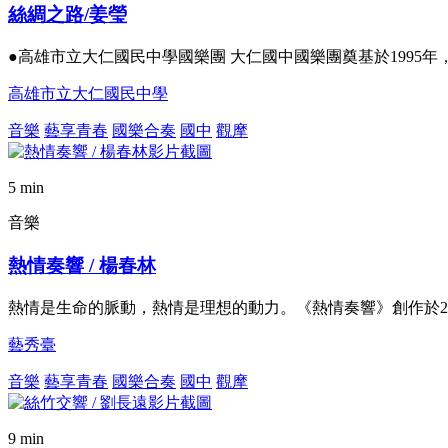
絲綢之路/姜瑩
●高雄市立大仁國民中學國樂團 大仁國中國樂團奠基於199
高雄市立大仁國民中學
音樂
藝享青春
國樂合奏
國中
觀摩
5 min
音樂
熱情奏響 / 楊春林
熱情是生命的脈動，熱情是理想的動力。《熱情奏響》創作於2
藝秀臺
音樂
藝享青春
國樂合奏
國中
觀摩
9 min