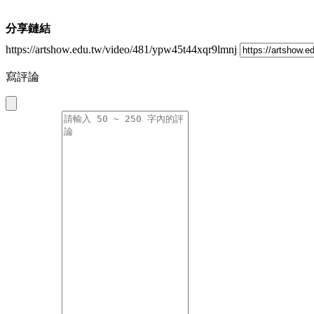
分享鏈結
https://artshow.edu.tw/video/481/ypw45t44xqr9lmnj
寫評論