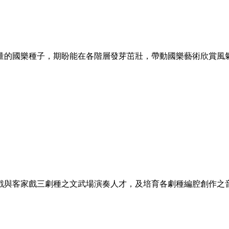
量的國樂種子，期盼能在各階層發芽茁壯，帶動國樂藝術欣賞風
戲與客家戲三劇種之文武場演奏人才，及培育各劇種編腔創作之