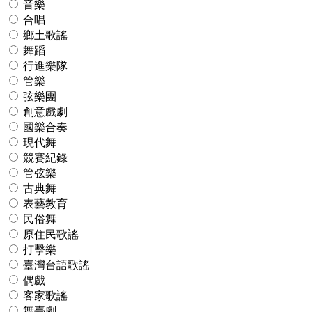
音樂
合唱
鄉土歌謠
舞蹈
行進樂隊
管樂
弦樂團
創意戲劇
國樂合奏
現代舞
競賽紀錄
管弦樂
古典舞
表藝教育
民俗舞
原住民歌謠
打擊樂
臺灣台語歌謠
偶戲
客家歌謠
舞臺劇