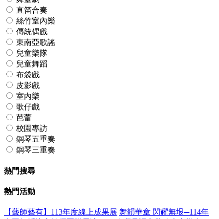
直笛合奏
絲竹室內樂
傳統偶戲
東南亞歌謠
兒童樂隊
兒童舞蹈
布袋戲
皮影戲
室內樂
歌仔戲
芭蕾
校園專訪
鋼琴五重奏
鋼琴三重奏
熱門搜尋
熱門活動
【藝師藝有】113年度線上成果展
舞韻華章 閃耀無垠─114年