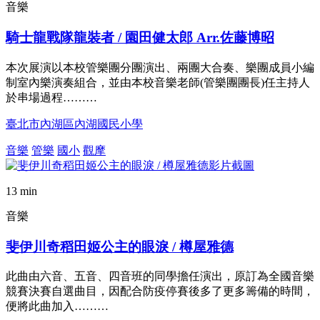
音樂
騎士龍戰隊龍裝者 / 園田健太郎 Arr.佐藤博昭
本次展演以本校管樂團分團演出、兩團大合奏、樂團成員小編
制室內樂演奏組合，並由本校音樂老師(管樂團團長)任主持人
於串場過程………
臺北市內湖區內湖國民小學
音樂
管樂
國小
觀摩
13 min
音樂
斐伊川奇稻田姬公主的眼淚 / 樽屋雅德
此曲由六音、五音、四音班的同學擔任演出，原訂為全國音樂
競賽決賽自選曲目，因配合防疫停賽後多了更多籌備的時間，
便將此曲加入………