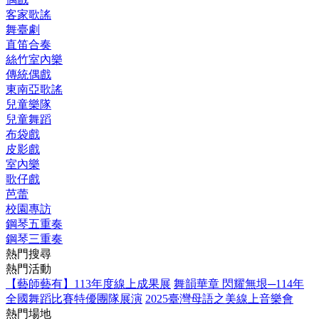
客家歌謠
舞臺劇
直笛合奏
絲竹室內樂
傳統偶戲
東南亞歌謠
兒童樂隊
兒童舞蹈
布袋戲
皮影戲
室內樂
歌仔戲
芭蕾
校園專訪
鋼琴五重奏
鋼琴三重奏
熱門搜尋
熱門活動
【藝師藝有】113年度線上成果展
舞韻華章 閃耀無垠─114年
全國舞蹈比賽特優團隊展演
2025臺灣母語之美線上音樂會
熱門場地