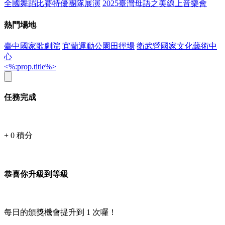
全國舞蹈比賽特優團隊展演
2025臺灣母語之美線上音樂會
熱門場地
臺中國家歌劇院
宜蘭運動公園田徑場
衛武營國家文化藝術中
心
<%:prop.title%>
任務完成
+
0
積分
恭喜你升級到等級
每日的頒獎機會提升到
1
次囉！