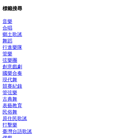
標籤搜尋
音樂
合唱
鄉土歌謠
舞蹈
行進樂隊
管樂
弦樂團
創意戲劇
國樂合奏
現代舞
競賽紀錄
管弦樂
古典舞
表藝教育
民俗舞
原住民歌謠
打擊樂
臺灣台語歌謠
偶戲