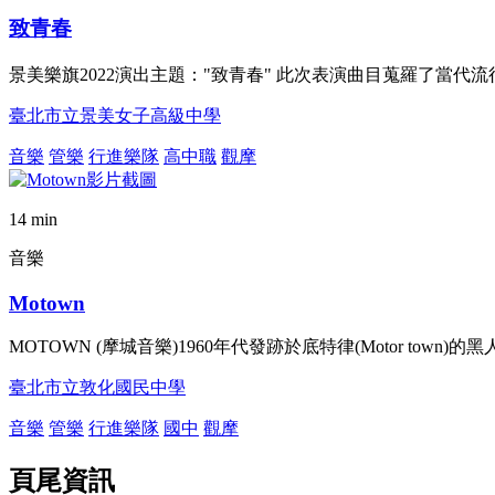
致青春
景美樂旗2022演出主題："致青春" 此次表演曲目蒐羅了當代
臺北市立景美女子高級中學
音樂
管樂
行進樂隊
高中職
觀摩
14 min
音樂
Motown
MOTOWN (摩城音樂)1960年代發跡於底特律(Motor to
臺北市立敦化國民中學
音樂
管樂
行進樂隊
國中
觀摩
頁尾資訊