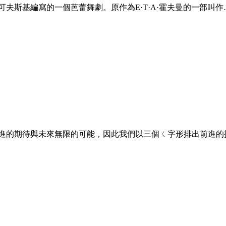
夫斯基編寫的一個芭蕾舞劇。原作為E·T·A·霍夫曼的一部叫作
前進的期待與未來無限的可能，因此我們以三個ㄑ字形排出前進的