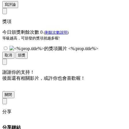
寫評論
獎項
今日頒獎剩餘次數
0
(
剩餘次數說明
)
等級越高，可頒發的獎項就越多喔!
<%:prop.title%>
取消
頒獎
謝謝你的支持！
後面還有相關影片，或許你也會喜歡喔！
關閉
分享
分享鏈結