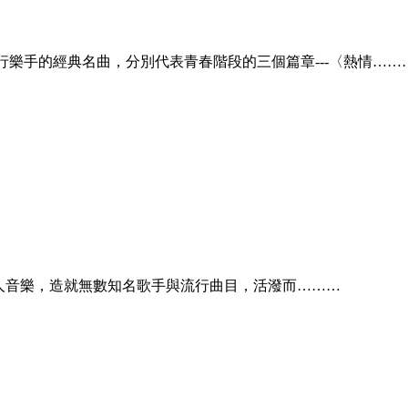
流行樂手的經典名曲，分別代表青春階段的三個篇章---〈熱情……
wn)的黑人音樂，造就無數知名歌手與流行曲目，活潑而………