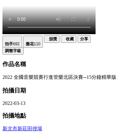
頒獎
收藏
分享
拍手
692
撒花
110
調整字級
作品名稱
2022 全國音樂競賽行進管樂北區決賽─15分鐘精華版
拍攝日期
2022-03-13
拍攝地點
新北市新莊田徑場