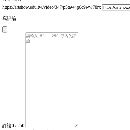
https://artshow.edu.tw/video/347/p5taw4g6c9ww78rx
寫評論
評論
0
/ 250