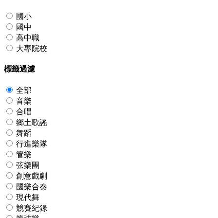
國小
國中
高中職
大專院校
標籤過濾
全部
音樂
合唱
鄉土歌謠
舞蹈
行進樂隊
管樂
弦樂團
創意戲劇
國樂合奏
現代舞
競賽紀錄