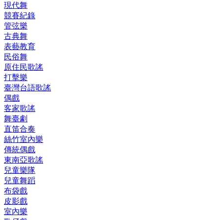
現代舞
競賽紀錄
管弦樂
古典舞
表藝教育
民俗舞
原住民歌謠
打擊樂
臺灣台語歌謠
偶戲
客家歌謠
舞臺劇
直笛合奏
絲竹室內樂
傳統偶戲
東南亞歌謠
兒童樂隊
兒童舞蹈
布袋戲
皮影戲
室內樂