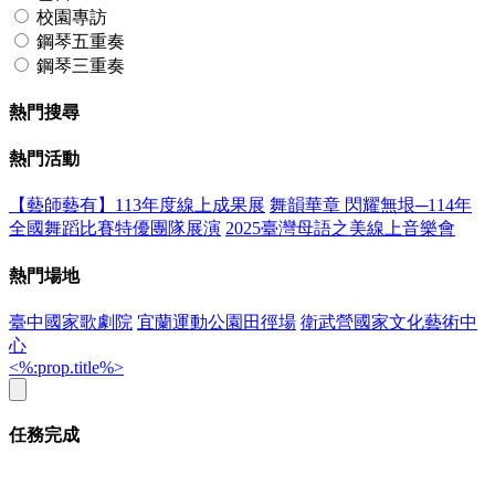
校園專訪
鋼琴五重奏
鋼琴三重奏
熱門搜尋
熱門活動
【藝師藝有】113年度線上成果展
舞韻華章 閃耀無垠─114年
全國舞蹈比賽特優團隊展演
2025臺灣母語之美線上音樂會
熱門場地
臺中國家歌劇院
宜蘭運動公園田徑場
衛武營國家文化藝術中
心
<%:prop.title%>
任務完成