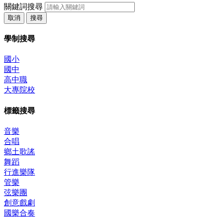
關鍵詞搜尋
取消
搜尋
學制搜尋
國小
國中
高中職
大專院校
標籤搜尋
音樂
合唱
鄉土歌謠
舞蹈
行進樂隊
管樂
弦樂團
創意戲劇
國樂合奏