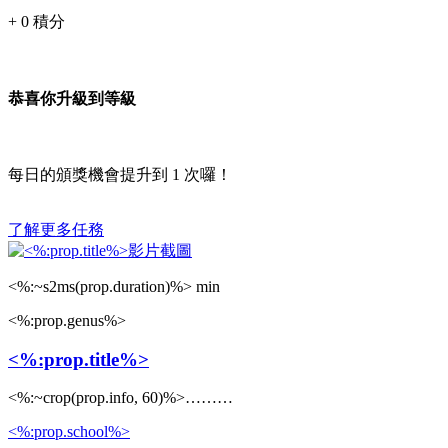
+
0
積分
恭喜你升級到等級
每日的頒獎機會提升到
1
次囉！
了解更多任務
<%:~s2ms(prop.duration)%> min
<%:prop.genus%>
<%:prop.title%>
<%:~crop(prop.info, 60)%>………
<%:prop.school%>