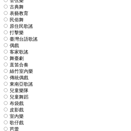
管弦樂
古典舞
表藝教育
民俗舞
原住民歌謠
打擊樂
臺灣台語歌謠
偶戲
客家歌謠
舞臺劇
直笛合奏
絲竹室內樂
傳統偶戲
東南亞歌謠
兒童樂隊
兒童舞蹈
布袋戲
皮影戲
室內樂
歌仔戲
芭蕾