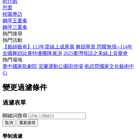
歌仔戲
芭蕾
校園專訪
鋼琴五重奏
鋼琴三重奏
熱門搜尋
熱門活動
【藝師藝有】113年度線上成果展
舞韻華章 閃耀無垠─114年
全國舞蹈比賽特優團隊展演
2025臺灣母語之美線上音樂會
熱門場地
臺中國家歌劇院
宜蘭運動公園田徑場
衛武營國家文化藝術中
心
變更過濾條件
過濾表單
關鍵詞搜尋
取消
重新搜尋
學制過濾