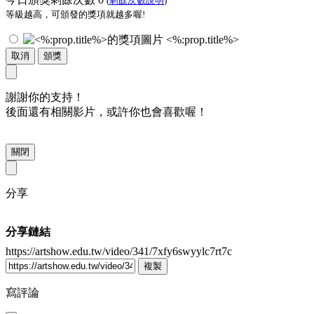
(
剩餘次數說明
)
等級越高，可頒發的獎項就越多喔!
<%:prop.title%>
取消
頒獎
謝謝你的支持！
後面還有相關影片，或許你也會喜歡喔！
關閉
分享
分享鏈結
https://artshow.edu.tw/video/341/7xfy6swyylc7rt7c
複製
寫評論