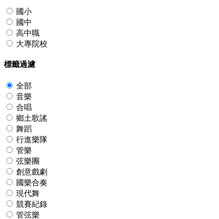
國小
國中
高中職
大專院校
標籤過濾
全部
音樂
合唱
鄉土歌謠
舞蹈
行進樂隊
管樂
弦樂團
創意戲劇
國樂合奏
現代舞
競賽紀錄
管弦樂