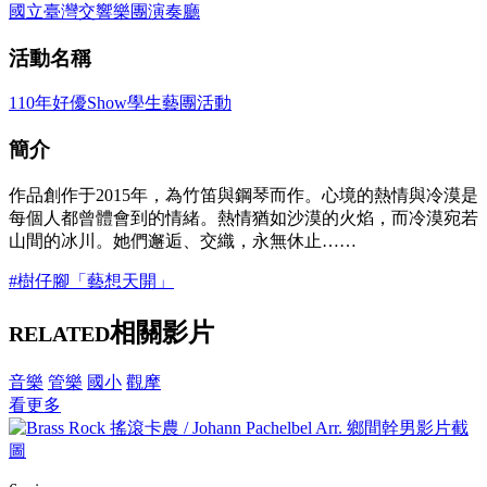
國立臺灣交響樂團演奏廳
活動名稱
110年好優Show學生藝團活動
簡介
作品創作于2015年，為竹笛與鋼琴而作。心境的熱情與冷漠是
每個人都曾體會到的情緒。熱情猶如沙漠的火焰，而冷漠宛若
山間的冰川。她們邂逅、交織，永無休止……
#樹仔腳「藝想天開」
相關影片
RELATED
音樂
管樂
國小
觀摩
看更多