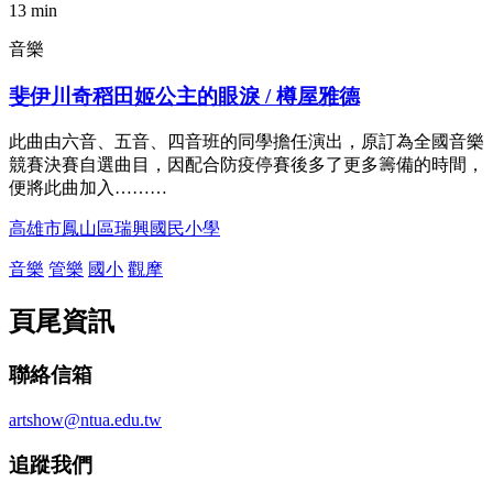
13 min
音樂
斐伊川奇稻田姬公主的眼淚 / 樽屋雅德
此曲由六音、五音、四音班的同學擔任演出，原訂為全國音樂
競賽決賽自選曲目，因配合防疫停賽後多了更多籌備的時間，
便將此曲加入………
高雄市鳳山區瑞興國民小學
音樂
管樂
國小
觀摩
頁尾資訊
聯絡信箱
artshow@ntua.edu.tw
追蹤我們