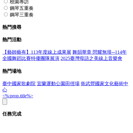
校園專訪
鋼琴五重奏
鋼琴三重奏
熱門搜尋
熱門活動
【藝師藝有】113年度線上成果展
舞韻華章 閃耀無垠─114年
全國舞蹈比賽特優團隊展演
2025臺灣母語之美線上音樂會
熱門場地
臺中國家歌劇院
宜蘭運動公園田徑場
衛武營國家文化藝術中
心
<%:prop.title%>
任務完成