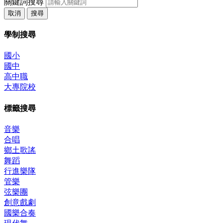
關鍵詞搜尋
取消
搜尋
學制搜尋
國小
國中
高中職
大專院校
標籤搜尋
音樂
合唱
鄉土歌謠
舞蹈
行進樂隊
管樂
弦樂團
創意戲劇
國樂合奏