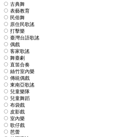
古典舞
表藝教育
民俗舞
原住民歌謠
打擊樂
臺灣台語歌謠
偶戲
客家歌謠
舞臺劇
直笛合奏
絲竹室內樂
傳統偶戲
東南亞歌謠
兒童樂隊
兒童舞蹈
布袋戲
皮影戲
室內樂
歌仔戲
芭蕾