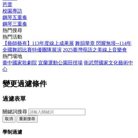
芭蕾
校園專訪
鋼琴五重奏
鋼琴三重奏
熱門搜尋
熱門活動
【藝師藝有】113年度線上成果展
舞韻華章 閃耀無垠─114年
全國舞蹈比賽特優團隊展演
2025臺灣母語之美線上音樂會
熱門場地
臺中國家歌劇院
宜蘭運動公園田徑場
衛武營國家文化藝術中
心
變更過濾條件
過濾表單
關鍵詞搜尋
取消
重新搜尋
學制過濾