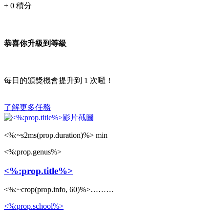
+
0
積分
恭喜你升級到等級
每日的頒獎機會提升到
1
次囉！
了解更多任務
<%:~s2ms(prop.duration)%> min
<%:prop.genus%>
<%:prop.title%>
<%:~crop(prop.info, 60)%>………
<%:prop.school%>