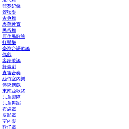
現代舞
競賽紀錄
管弦樂
古典舞
表藝教育
民俗舞
原住民歌謠
打擊樂
臺灣台語歌謠
偶戲
客家歌謠
舞臺劇
直笛合奏
絲竹室內樂
傳統偶戲
東南亞歌謠
兒童樂隊
兒童舞蹈
布袋戲
皮影戲
室內樂
歌仔戲