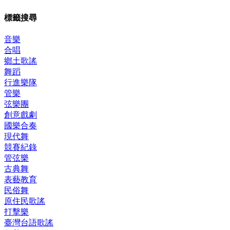
標籤搜尋
音樂
合唱
鄉土歌謠
舞蹈
行進樂隊
管樂
弦樂團
創意戲劇
國樂合奏
現代舞
競賽紀錄
管弦樂
古典舞
表藝教育
民俗舞
原住民歌謠
打擊樂
臺灣台語歌謠