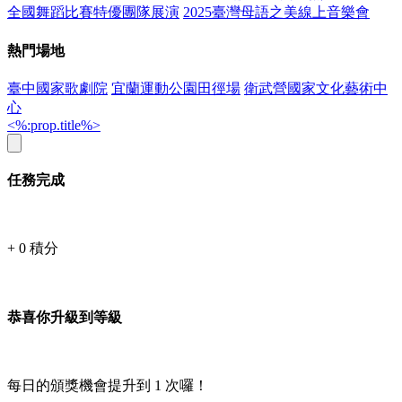
全國舞蹈比賽特優團隊展演
2025臺灣母語之美線上音樂會
熱門場地
臺中國家歌劇院
宜蘭運動公園田徑場
衛武營國家文化藝術中
心
<%:prop.title%>
任務完成
+
0
積分
恭喜你升級到等級
每日的頒獎機會提升到
1
次囉！