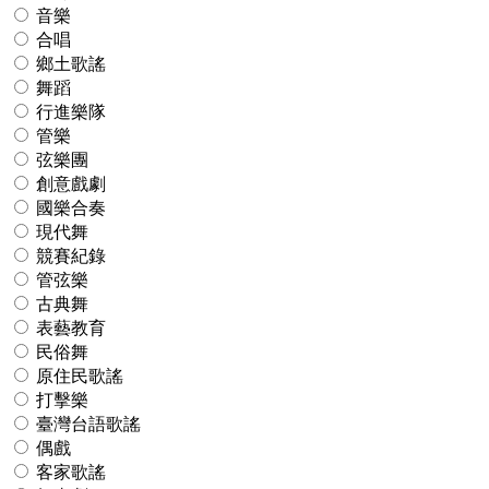
音樂
合唱
鄉土歌謠
舞蹈
行進樂隊
管樂
弦樂團
創意戲劇
國樂合奏
現代舞
競賽紀錄
管弦樂
古典舞
表藝教育
民俗舞
原住民歌謠
打擊樂
臺灣台語歌謠
偶戲
客家歌謠