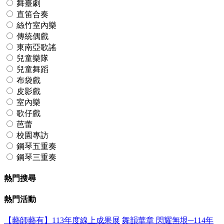
舞臺劇
直笛合奏
絲竹室內樂
傳統偶戲
東南亞歌謠
兒童樂隊
兒童舞蹈
布袋戲
皮影戲
室內樂
歌仔戲
芭蕾
校園專訪
鋼琴五重奏
鋼琴三重奏
熱門搜尋
熱門活動
【藝師藝有】113年度線上成果展
舞韻華章 閃耀無垠─114年