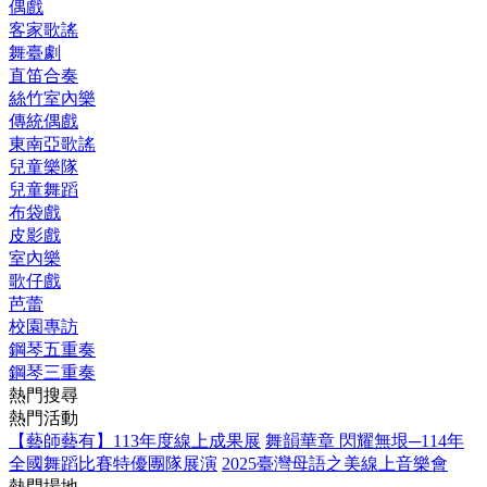
偶戲
客家歌謠
舞臺劇
直笛合奏
絲竹室內樂
傳統偶戲
東南亞歌謠
兒童樂隊
兒童舞蹈
布袋戲
皮影戲
室內樂
歌仔戲
芭蕾
校園專訪
鋼琴五重奏
鋼琴三重奏
熱門搜尋
熱門活動
【藝師藝有】113年度線上成果展
舞韻華章 閃耀無垠─114年
全國舞蹈比賽特優團隊展演
2025臺灣母語之美線上音樂會
熱門場地