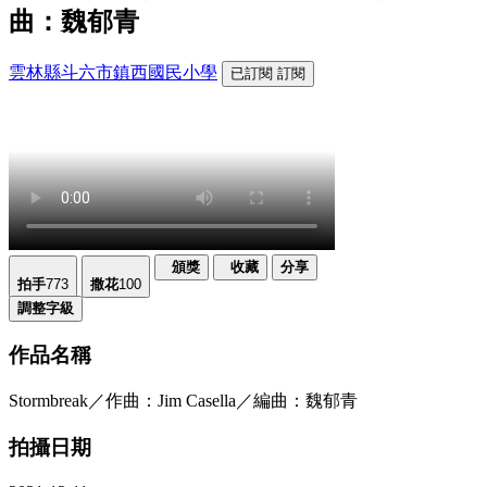
曲：魏郁青
雲林縣斗六市鎮西國民小學
已訂閱
訂閱
頒獎
收藏
分享
拍手
773
撒花
100
調整字級
作品名稱
Stormbreak／作曲：Jim Casella／編曲：魏郁青
拍攝日期