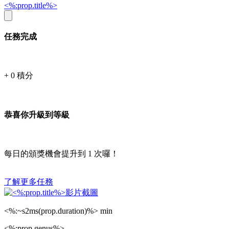
<%:prop.title%>
任務完成
+
0
積分
恭喜你升級到等級
每日的頒獎機會提升到
1
次囉！
了解更多任務
<%:~s2ms(prop.duration)%> min
<%:prop.genus%>