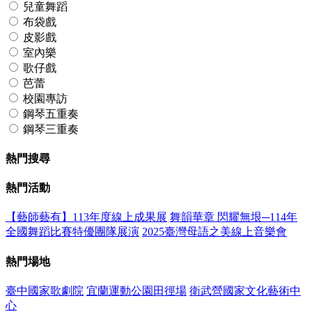
兒童舞蹈
布袋戲
皮影戲
室內樂
歌仔戲
芭蕾
校園專訪
鋼琴五重奏
鋼琴三重奏
熱門搜尋
熱門活動
【藝師藝有】113年度線上成果展
舞韻華章 閃耀無垠─114年
全國舞蹈比賽特優團隊展演
2025臺灣母語之美線上音樂會
熱門場地
臺中國家歌劇院
宜蘭運動公園田徑場
衛武營國家文化藝術中
心