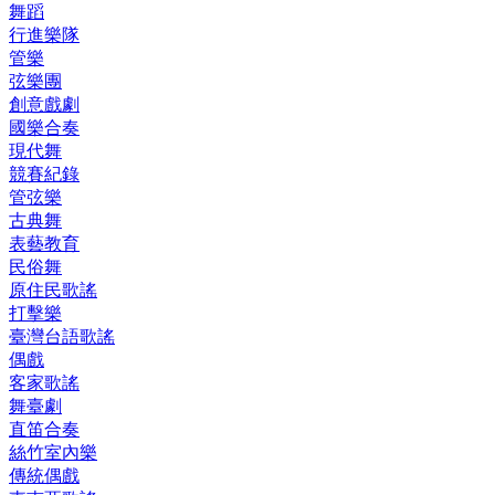
舞蹈
行進樂隊
管樂
弦樂團
創意戲劇
國樂合奏
現代舞
競賽紀錄
管弦樂
古典舞
表藝教育
民俗舞
原住民歌謠
打擊樂
臺灣台語歌謠
偶戲
客家歌謠
舞臺劇
直笛合奏
絲竹室內樂
傳統偶戲