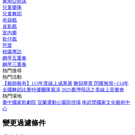
東南亞歌謠
兒童樂隊
兒童舞蹈
布袋戲
皮影戲
室內樂
歌仔戲
芭蕾
校園專訪
鋼琴五重奏
鋼琴三重奏
熱門搜尋
熱門活動
【藝師藝有】113年度線上成果展
舞韻華章 閃耀無垠─114年
全國舞蹈比賽特優團隊展演
2025臺灣母語之美線上音樂會
熱門場地
臺中國家歌劇院
宜蘭運動公園田徑場
衛武營國家文化藝術中
心
變更過濾條件