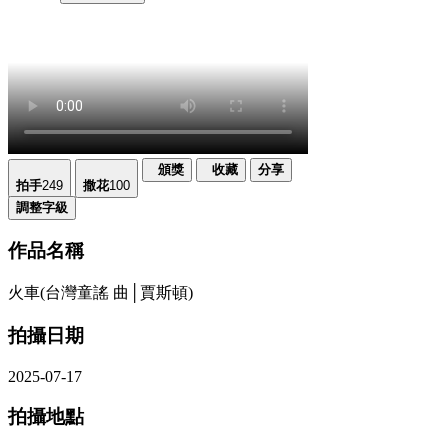
頒獎
收藏
分享
拍手
249
撒花
100
調整字級
作品名稱
火車(台灣童謠 曲│賈斯頓)
拍攝日期
2025-07-17
拍攝地點