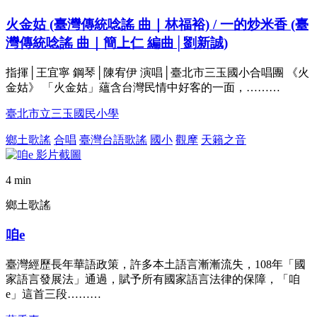
火金姑 (臺灣傳統唸謠 曲｜林福裕) / 一的炒米香 (臺
灣傳統唸謠 曲｜簡上仁 編曲│劉新誠)
指揮│王宜寧 鋼琴│陳宥伊 演唱│臺北市三玉國小合唱團 《火
金姑》 「火金姑」蘊含台灣民情中好客的一面，………
臺北市立三玉國民小學
鄉土歌謠
合唱
臺灣台語歌謠
國小
觀摩
天籟之音
4 min
鄉土歌謠
咱e
臺灣經歷長年華語政策，許多本土語言漸漸流失，108年「國
家語言發展法」通過，賦予所有國家語言法律的保障，「咱
e」這首三段………