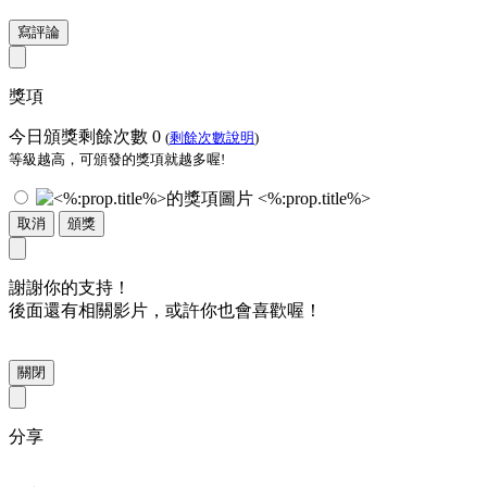
寫評論
獎項
今日頒獎剩餘次數
0
(
剩餘次數說明
)
等級越高，可頒發的獎項就越多喔!
<%:prop.title%>
取消
頒獎
謝謝你的支持！
後面還有相關影片，或許你也會喜歡喔！
關閉
分享