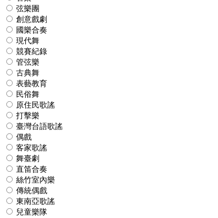
弦樂團
創意戲劇
國樂合奏
現代舞
競賽紀錄
管弦樂
古典舞
表藝教育
民俗舞
原住民歌謠
打擊樂
臺灣台語歌謠
偶戲
客家歌謠
舞臺劇
直笛合奏
絲竹室內樂
傳統偶戲
東南亞歌謠
兒童樂隊