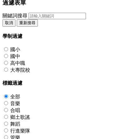
過濾表單
關鍵詞搜尋
取消
重新搜尋
學制過濾
國小
國中
高中職
大專院校
標籤過濾
全部
音樂
合唱
鄉土歌謠
舞蹈
行進樂隊
管樂