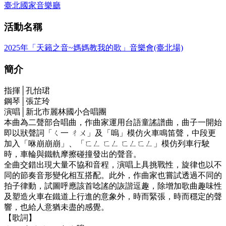
臺北國家音樂廳
活動名稱
2025年「天籟之音~媽媽教我的歌」音樂會(臺北場)
簡介
指揮│孔怡珺
鋼琴│張芷玲
演唱│新北市麗林國小合唱團
本曲為二聲部合唱曲，作曲家運用台語童謠譜曲，曲子一開始
即以狀聲詞「ㄑ一 ㄔㄨ」及「嗚」模仿火車鳴笛聲，中段更
加入「咻崩崩崩」、「ㄈㄥ ㄈㄥ ㄈㄥㄈㄥ」模仿列車行駛
時，車輪與鐵軌摩擦碰撞發出的聲音。
全曲交錯出現大量不協和音程，演唱上具挑戰性，旋律也以不
同的節奏音形變化相互搭配。此外，作曲家也嘗試透過不同的
拍子律動，試圖呼應該首唸謠的詼諧逗趣，除增加歌曲趣味性
及塑造火車在鐵道上行進的意象外，時而緊張，時而穩定的聲
響，也給人意猶未盡的感覺。
【歌詞】