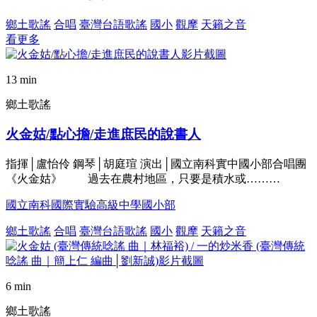
鄉土歌謠
合唱
臺灣台語歌謠
國小
觀摩
天籟之音
看更多
13 min
鄉土歌謠
火金姑/點心擔/走進庶民的說書人
指揮│盧怡伶 鋼琴│胡庭瑄 演出│國立南科實中國小部合唱團
《火金姑》 過去在農村地區，只要是積水或………
國立南科國際實驗高級中學國小部
鄉土歌謠
合唱
臺灣台語歌謠
國小
觀摩
天籟之音
6 min
鄉土歌謠