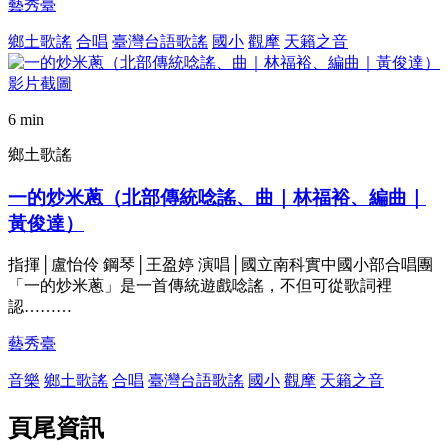
藝秀臺
鄉土歌謠
合唱
臺灣台語歌謠
國小
觀摩
天籟之音
6 min
鄉土歌謠
一的炒米蔥（北部傳統唸謠、曲｜林福裕、編曲｜
黃俊達）
指揮│盧怡伶 鋼琴│王盈婷 演唱│國立南科實中國小部合唱團
「一的炒米蔥」是一首傳統遊戲唸謠，不但可從歌詞裡
認………
藝秀臺
音樂
鄉土歌謠
合唱
臺灣台語歌謠
國小
觀摩
天籟之音
頁尾資訊