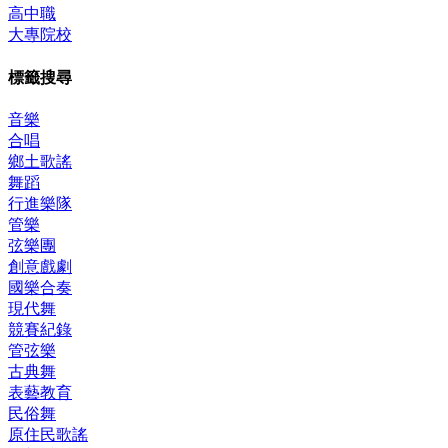
高中職
大專院校
標籤搜尋
音樂
合唱
鄉土歌謠
舞蹈
行進樂隊
管樂
弦樂團
創意戲劇
國樂合奏
現代舞
競賽紀錄
管弦樂
古典舞
表藝教育
民俗舞
原住民歌謠