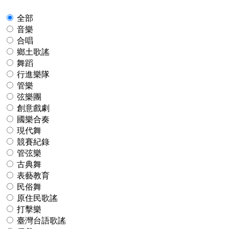
全部
音樂
合唱
鄉土歌謠
舞蹈
行進樂隊
管樂
弦樂團
創意戲劇
國樂合奏
現代舞
競賽紀錄
管弦樂
古典舞
表藝教育
民俗舞
原住民歌謠
打擊樂
臺灣台語歌謠