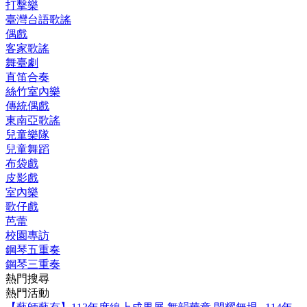
打擊樂
臺灣台語歌謠
偶戲
客家歌謠
舞臺劇
直笛合奏
絲竹室內樂
傳統偶戲
東南亞歌謠
兒童樂隊
兒童舞蹈
布袋戲
皮影戲
室內樂
歌仔戲
芭蕾
校園專訪
鋼琴五重奏
鋼琴三重奏
熱門搜尋
熱門活動