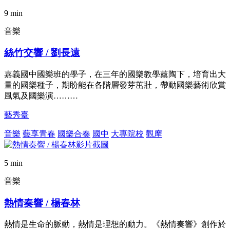
9 min
音樂
絲竹交響 / 劉長遠
嘉義國中國樂班的學子，在三年的國樂教學薰陶下，培育出大
量的國樂種子，期盼能在各階層發芽茁壯，帶動國樂藝術欣賞
風氣及國樂演………
藝秀臺
音樂
藝享青春
國樂合奏
國中
大專院校
觀摩
5 min
音樂
熱情奏響 / 楊春林
熱情是生命的脈動，熱情是理想的動力。《熱情奏響》創作於