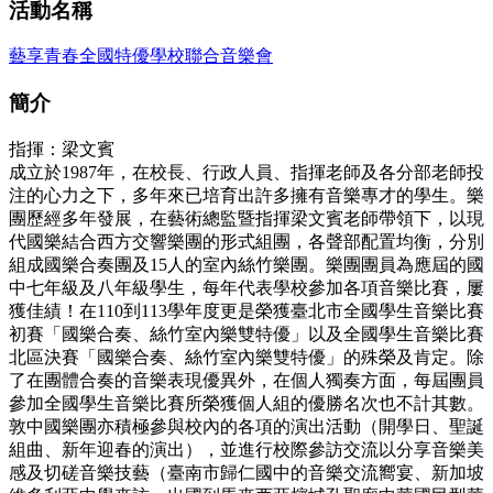
活動名稱
藝享青春全國特優學校聯合音樂會
簡介
指揮：梁文賓
成立於1987年，在校長、行政人員、指揮老師及各分部老師投
注的心力之下，多年來已培育出許多擁有音樂專才的學生。樂
團歷經多年發展，在藝術總監暨指揮梁文賓老師帶領下，以現
代國樂結合西方交響樂團的形式組團，各聲部配置均衡，分別
組成國樂合奏團及15人的室內絲竹樂團。樂團團員為應屆的國
中七年級及八年級學生，每年代表學校參加各項音樂比賽，屢
獲佳績！在110到113學年度更是榮獲臺北市全國學生音樂比賽
初賽「國樂合奏、絲竹室內樂雙特優」以及全國學生音樂比賽
北區決賽「國樂合奏、絲竹室內樂雙特優」的殊榮及肯定。除
了在團體合奏的音樂表現優異外，在個人獨奏方面，每屆團員
參加全國學生音樂比賽所榮獲個人組的優勝名次也不計其數。
敦中國樂團亦積極參與校內的各項的演出活動（開學日、聖誕
組曲、新年迎春的演出），並進行校際參訪交流以分享音樂美
感及切磋音樂技藝（臺南市歸仁國中的音樂交流嚮宴、新加坡