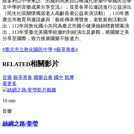
維多利亞中學來訪、出國到馬來西亞檳城孔聖廟中華國民型華
文中學的音樂成果分享交流）；並受各單位邀請進行公益演出
（民生社區關懷獨居老人高齡長者公益表演活動），110年應
臺北市教育局邀請參與「藝術傳承博覽會」老歌新創活動演
出，112年與敦化國小共同為臺北市國小健康操錦標賽開幕演
出，113年受臺北美國學校邀約到校演出及參觀，將國樂之美
分享至國際，致力推廣國樂不餘遺力。
#臺北市立敦化國民中學
#藝享青春4
相關影片
RELATED
音樂
藝享青春
國樂合奏
國中
觀摩
看更多
10 min
音樂
絲綢之路/姜瑩