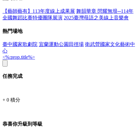
【藝師藝有】113年度線上成果展
舞韻華章 閃耀無垠─114年
全國舞蹈比賽特優團隊展演
2025臺灣母語之美線上音樂會
熱門場地
臺中國家歌劇院
宜蘭運動公園田徑場
衛武營國家文化藝術中
心
<%:prop.title%>
任務完成
+
0
積分
恭喜你升級到等級