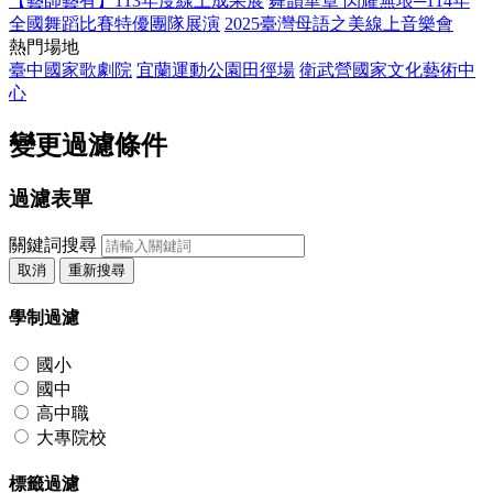
【藝師藝有】113年度線上成果展
舞韻華章 閃耀無垠─114年
全國舞蹈比賽特優團隊展演
2025臺灣母語之美線上音樂會
熱門場地
臺中國家歌劇院
宜蘭運動公園田徑場
衛武營國家文化藝術中
心
變更過濾條件
過濾表單
關鍵詞搜尋
取消
重新搜尋
學制過濾
國小
國中
高中職
大專院校
標籤過濾