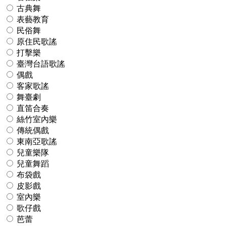
古典舞
表藝教育
民俗舞
原住民歌謠
打擊樂
臺灣台語歌謠
偶戲
客家歌謠
舞臺劇
直笛合奏
絲竹室內樂
傳統偶戲
東南亞歌謠
兒童樂隊
兒童舞蹈
布袋戲
皮影戲
室內樂
歌仔戲
芭蕾