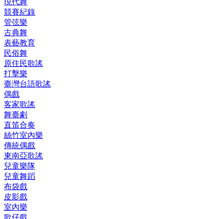
現代舞
競賽紀錄
管弦樂
古典舞
表藝教育
民俗舞
原住民歌謠
打擊樂
臺灣台語歌謠
偶戲
客家歌謠
舞臺劇
直笛合奏
絲竹室內樂
傳統偶戲
東南亞歌謠
兒童樂隊
兒童舞蹈
布袋戲
皮影戲
室內樂
歌仔戲