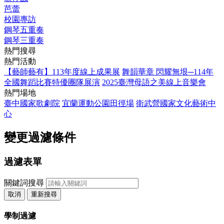
芭蕾
校園專訪
鋼琴五重奏
鋼琴三重奏
熱門搜尋
熱門活動
【藝師藝有】113年度線上成果展
舞韻華章 閃耀無垠─114年
全國舞蹈比賽特優團隊展演
2025臺灣母語之美線上音樂會
熱門場地
臺中國家歌劇院
宜蘭運動公園田徑場
衛武營國家文化藝術中
心
變更過濾條件
過濾表單
關鍵詞搜尋
取消
重新搜尋
學制過濾