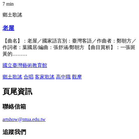
7 min
鄉土歌謠
老屋
【曲名】：老屋／國家語言別：臺灣客語／作曲者：鄭朝方／
作詞者：葉國居/編曲：張舒涵/鄭朝方 【曲目賞析】：一張斑
黃的………
國立臺灣藝術教育館
鄉土歌謠
合唱
客家歌謠
高中職
觀摩
頁尾資訊
聯絡信箱
artshow@ntua.edu.tw
追蹤我們