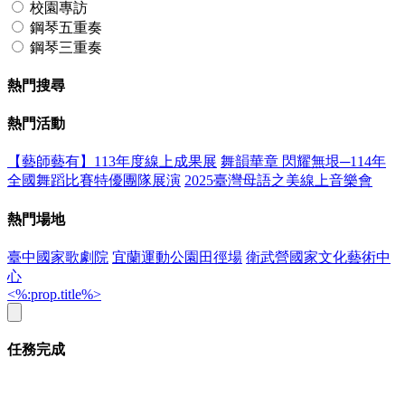
校園專訪
鋼琴五重奏
鋼琴三重奏
熱門搜尋
熱門活動
【藝師藝有】113年度線上成果展
舞韻華章 閃耀無垠─114年
全國舞蹈比賽特優團隊展演
2025臺灣母語之美線上音樂會
熱門場地
臺中國家歌劇院
宜蘭運動公園田徑場
衛武營國家文化藝術中
心
<%:prop.title%>
任務完成