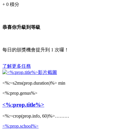
+
0
積分
恭喜你升級到等級
每日的頒獎機會提升到
1
次囉！
了解更多任務
<%:~s2ms(prop.duration)%> min
<%:prop.genus%>
<%:prop.title%>
<%:~crop(prop.info, 60)%>………
<%:prop.school%>