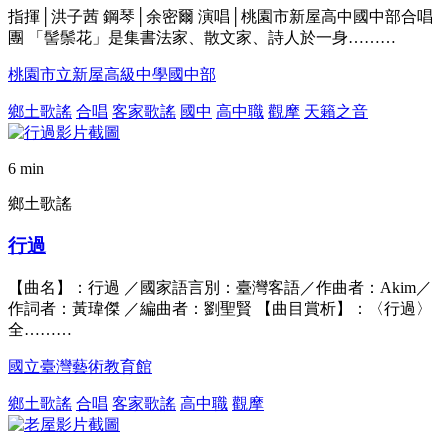
指揮│洪子茜 鋼琴│余密爾 演唱│桃園市新屋高中國中部合唱
團 「髻鬃花」是集書法家、散文家、詩人於一身………
桃園市立新屋高級中學國中部
鄉土歌謠
合唱
客家歌謠
國中
高中職
觀摩
天籟之音
6 min
鄉土歌謠
行過
【曲名】：行過 ／國家語言別：臺灣客語／作曲者：Akim／
作詞者：黃瑋傑 ／編曲者：劉聖賢 【曲目賞析】：〈行過〉
全………
國立臺灣藝術教育館
鄉土歌謠
合唱
客家歌謠
高中職
觀摩