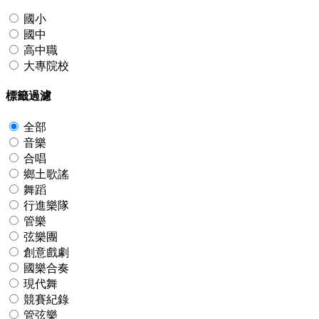
國小
國中
高中職
大專院校
標籤過濾
全部
音樂
合唱
鄉土歌謠
舞蹈
行進樂隊
管樂
弦樂團
創意戲劇
國樂合奏
現代舞
競賽紀錄
管弦樂