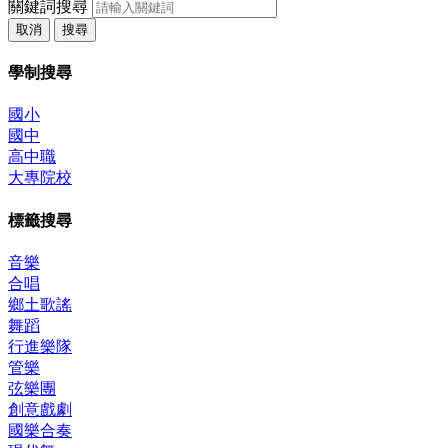
關鍵詞搜尋
取消
搜尋
學制搜尋
國小
國中
高中職
大專院校
標籤搜尋
音樂
合唱
鄉土歌謠
舞蹈
行進樂隊
管樂
弦樂團
創意戲劇
國樂合奏