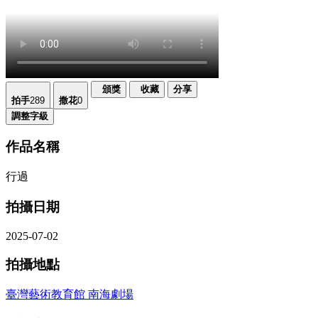
頒獎
收藏
分享
拍手
289
撒花
0
調整字級
作品名稱
行過
拍攝日期
2025-07-02
拍攝地點
臺灣藝術教育館 南海劇場