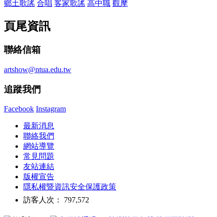
鄉土歌謠
合唱
客家歌謠
高中職
觀摩
頁尾資訊
聯絡信箱
artshow@ntua.edu.tw
追蹤我們
Facebook
Instagram
最新消息
聯絡我們
網站導覽
常見問題
友站連結
版權宣告
隱私權暨資訊安全保護政策
訪客人次： 797,572