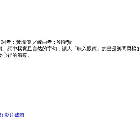
作詞者：黃瑋傑 ／編曲者：劉聖賢
慨。詞中樸實且自然的字句，讓人「映入眼簾」的盡是鄉間質樸
於心裡的溫暖。