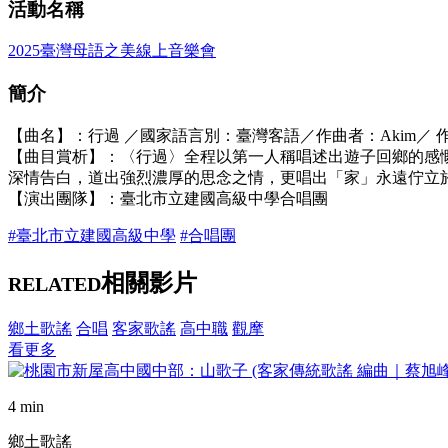
活動名稱
2025臺灣母語之美線上音樂會
簡介
【曲名】：行過 ／國家語言別：臺灣客語／作曲者：Akim／ 
【曲目賞析】：〈行過〉全程以第一人稱唱述出遊子回鄉的感
深情告白，道出強烈濃厚的思念之情，更唱出「家」永遠佇立
【演出團隊】：臺北市立建國高級中學合唱團
#臺北市立建國高級中學
#合唱團
相關影片
RELATED
鄉土歌謠
合唱
客家歌謠
高中職
觀摩
看更多
4 min
鄉土歌謠