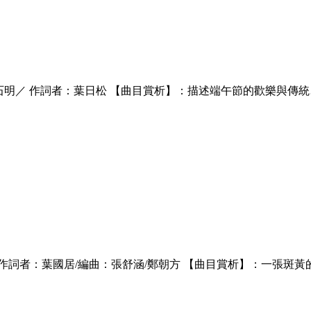
石明／ 作詞者：葉日松 【曲目賞析】：描述端午節的歡樂與傳
作詞者：葉國居/編曲：張舒涵/鄭朝方 【曲目賞析】：一張斑黃