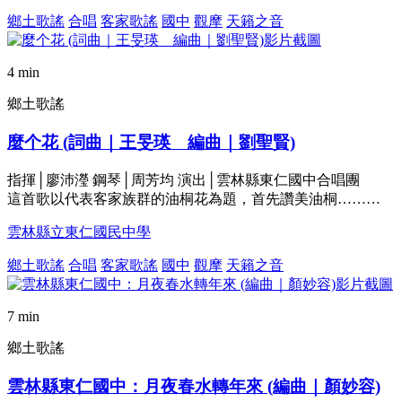
鄉土歌謠
合唱
客家歌謠
國中
觀摩
天籟之音
4 min
鄉土歌謠
麼个花 (詞曲｜王旻瑛 編曲｜劉聖賢)
指揮│廖沛瀅 鋼琴│周芳均 演出│雲林縣東仁國中合唱團
這首歌以代表客家族群的油桐花為題，首先讚美油桐………
雲林縣立東仁國民中學
鄉土歌謠
合唱
客家歌謠
國中
觀摩
天籟之音
7 min
鄉土歌謠
雲林縣東仁國中：月夜春水轉年來 (編曲｜顏妙容)