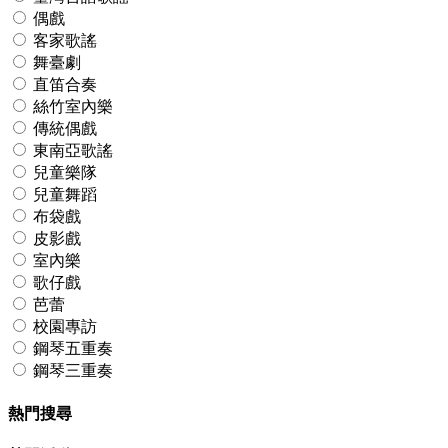
偶戲
客家歌謠
舞臺劇
直笛合奏
絲竹室內樂
傳統偶戲
東南亞歌謠
兒童樂隊
兒童舞蹈
布袋戲
皮影戲
室內樂
歌仔戲
芭蕾
校園專訪
鋼琴五重奏
鋼琴三重奏
熱門搜尋