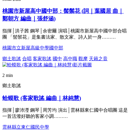
桃園市新屋高中國中部：髻鬃花 (詞｜葉國居 曲｜
鄭朝方 編曲｜張舒涵)
指揮│洪子茜 鋼琴│余密爾 演唱│桃園市新屋高中國中部合唱
團 「髻鬃花」是集書法家、散文家、詩人於一身………
桃園市立新屋高級中學國中部
鄉土歌謠
合唱
客家歌謠
國中
高中職
觀摩
天籟之音
2 min
鄉土歌謠
蛤蟆歌 (客家歌謠 編曲｜林純慧)
指揮│廖沛瀅 鋼琴│周芳均 演出│雲林縣東仁國中合唱團 這是
一首活潑好聽的客家小調………
雲林縣立東仁國民中學