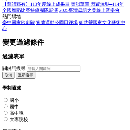
【藝師藝有】113年度線上成果展
舞韻華章 閃耀無垠─114年
全國舞蹈比賽特優團隊展演
2025臺灣母語之美線上音樂會
熱門場地
臺中國家歌劇院
宜蘭運動公園田徑場
衛武營國家文化藝術中
心
變更過濾條件
過濾表單
關鍵詞搜尋
取消
重新搜尋
學制過濾
國小
國中
高中職
大專院校