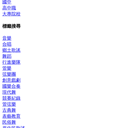
國中
高中職
大專院校
標籤搜尋
音樂
合唱
鄉土歌謠
舞蹈
行進樂隊
管樂
弦樂團
創意戲劇
國樂合奏
現代舞
競賽紀錄
管弦樂
古典舞
表藝教育
民俗舞