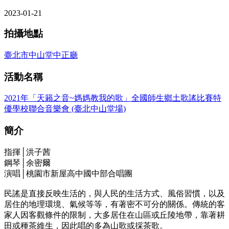
2023-01-21
拍攝地點
臺北市中山堂中正廳
活動名稱
2021年「天籟之音~媽媽教我的歌」全國師生鄉土歌謠比賽特
優學校聯合音樂會 (臺北中山堂場)
簡介
指揮│洪子茜
鋼琴│余密爾
演唱│桃園市新屋高中國中部合唱團
民謠是直接反映生活的，與人民的生活方式、風俗習慣，以及
居住的地理環境、氣候等等，有著密不可分的關係。傳統的客
家人因客觀條件的限制，大多居住在山區或丘陵地帶，靠著耕
田或種茶維生，因此唱的多為山歌或採茶歌。