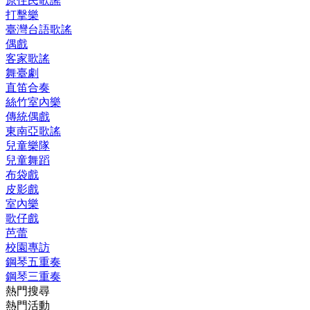
原住民歌謠
打擊樂
臺灣台語歌謠
偶戲
客家歌謠
舞臺劇
直笛合奏
絲竹室內樂
傳統偶戲
東南亞歌謠
兒童樂隊
兒童舞蹈
布袋戲
皮影戲
室內樂
歌仔戲
芭蕾
校園專訪
鋼琴五重奏
鋼琴三重奏
熱門搜尋
熱門活動