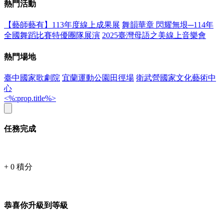
熱門活動
【藝師藝有】113年度線上成果展
舞韻華章 閃耀無垠─114年
全國舞蹈比賽特優團隊展演
2025臺灣母語之美線上音樂會
熱門場地
臺中國家歌劇院
宜蘭運動公園田徑場
衛武營國家文化藝術中
心
<%:prop.title%>
任務完成
+
0
積分
恭喜你升級到等級