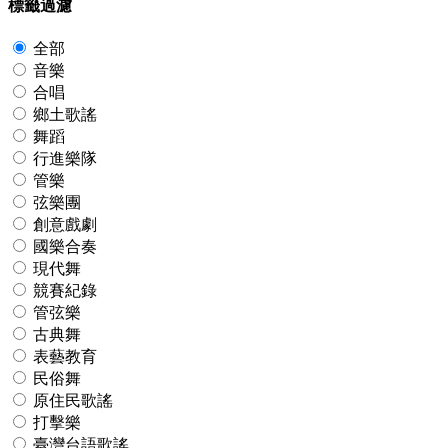
標籤過濾
全部
音樂
合唱
鄉土歌謠
舞蹈
行進樂隊
管樂
弦樂團
創意戲劇
國樂合奏
現代舞
競賽紀錄
管弦樂
古典舞
表藝教育
民俗舞
原住民歌謠
打擊樂
臺灣台語歌謠