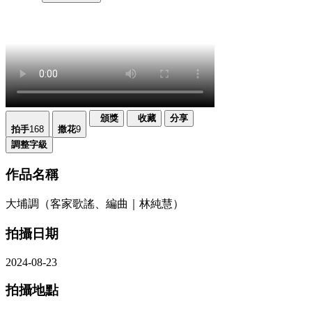
頒獎
收藏
分享
拍手
168
撒花
9
調整字級
作品名稱
大埔調（客家歌謠、編曲｜林純慧）
拍攝日期
2024-08-23
拍攝地點