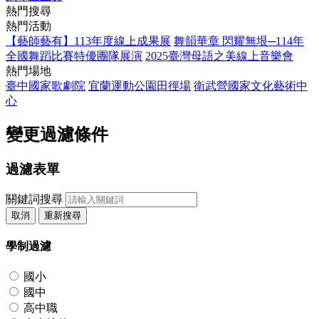
熱門搜尋
熱門活動
【藝師藝有】113年度線上成果展
舞韻華章 閃耀無垠─114年
全國舞蹈比賽特優團隊展演
2025臺灣母語之美線上音樂會
熱門場地
臺中國家歌劇院
宜蘭運動公園田徑場
衛武營國家文化藝術中
心
變更過濾條件
過濾表單
關鍵詞搜尋
取消
重新搜尋
學制過濾
國小
國中
高中職