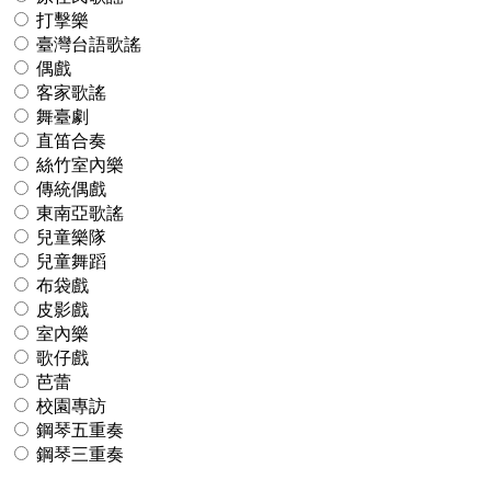
打擊樂
臺灣台語歌謠
偶戲
客家歌謠
舞臺劇
直笛合奏
絲竹室內樂
傳統偶戲
東南亞歌謠
兒童樂隊
兒童舞蹈
布袋戲
皮影戲
室內樂
歌仔戲
芭蕾
校園專訪
鋼琴五重奏
鋼琴三重奏