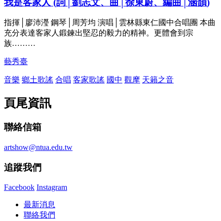
我是客家人 (詞│劉志文、曲│徐東蔚、編曲│涵韻)
指揮│廖沛瀅 鋼琴│周芳均 演唱│雲林縣東仁國中合唱團 本曲
充分表達客家人鍛鍊出堅忍的毅力的精神。更體會到宗
族………
藝秀臺
音樂
鄉土歌謠
合唱
客家歌謠
國中
觀摩
天籟之音
頁尾資訊
聯絡信箱
artshow@ntua.edu.tw
追蹤我們
Facebook
Instagram
最新消息
聯絡我們