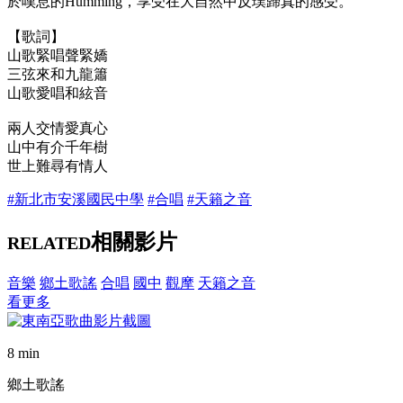
於嘆息的Humming，享受在大自然中反璞歸真的感受。
【歌詞】
山歌緊唱聲緊嬌
三弦來和九龍簫
山歌愛唱和絃音
兩人交情愛真心
山中有介千年樹
世上難尋有情人
#新北市安溪國民中學
#合唱
#天籟之音
相關影片
RELATED
音樂
鄉土歌謠
合唱
國中
觀摩
天籟之音
看更多
8 min
鄉土歌謠