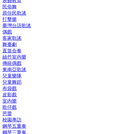
表藝教育
民俗舞
原住民歌謠
打擊樂
臺灣台語歌謠
偶戲
客家歌謠
舞臺劇
直笛合奏
絲竹室內樂
傳統偶戲
東南亞歌謠
兒童樂隊
兒童舞蹈
布袋戲
皮影戲
室內樂
歌仔戲
芭蕾
校園專訪
鋼琴五重奏
鋼琴三重奏