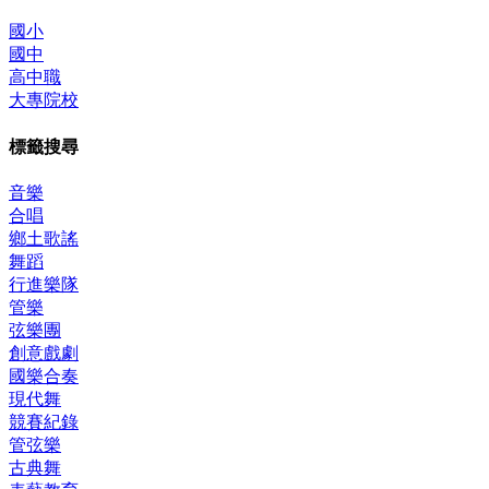
國小
國中
高中職
大專院校
標籤搜尋
音樂
合唱
鄉土歌謠
舞蹈
行進樂隊
管樂
弦樂團
創意戲劇
國樂合奏
現代舞
競賽紀錄
管弦樂
古典舞