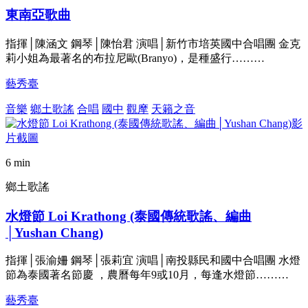
東南亞歌曲
指揮│陳涵文 鋼琴│陳怡君 演唱│新竹市培英國中合唱團 金克
莉小姐為最著名的布拉尼歐(Branyo)，是種盛行………
藝秀臺
音樂
鄉土歌謠
合唱
國中
觀摩
天籟之音
6 min
鄉土歌謠
水燈節 Loi Krathong (泰國傳統歌謠、編曲
│Yushan Chang)
指揮│張渝姍 鋼琴│張莉宜 演唱│南投縣民和國中合唱團 水燈
節為泰國著名節慶 ，農曆每年9或10月，每逢水燈節………
藝秀臺