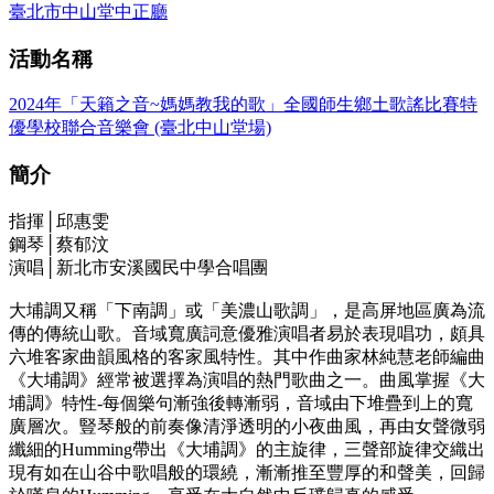
臺北市中山堂中正廳
活動名稱
2024年「天籟之音~媽媽教我的歌」全國師生鄉土歌謠比賽特
優學校聯合音樂會 (臺北中山堂場)
簡介
指揮│邱惠雯
鋼琴│蔡郁汶
演唱│新北市安溪國民中學合唱團
大埔調又稱「下南調」或「美濃山歌調」，是高屏地區廣為流
傳的傳統山歌。音域寬廣詞意優雅演唱者易於表現唱功，頗具
六堆客家曲韻風格的客家風特性。其中作曲家林純慧老師編曲
《大埔調》經常被選擇為演唱的熱門歌曲之一。曲風掌握《大
埔調》特性-每個樂句漸強後轉漸弱，音域由下堆疊到上的寬
廣層次。豎琴般的前奏像清淨透明的小夜曲風，再由女聲微弱
纖細的Humming帶出《大埔調》的主旋律，三聲部旋律交織出
現有如在山谷中歌唱般的環繞，漸漸推至豐厚的和聲美，回歸