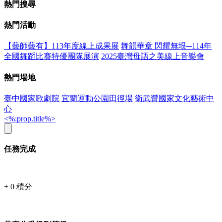
熱門搜尋
熱門活動
【藝師藝有】113年度線上成果展
舞韻華章 閃耀無垠─114年
全國舞蹈比賽特優團隊展演
2025臺灣母語之美線上音樂會
熱門場地
臺中國家歌劇院
宜蘭運動公園田徑場
衛武營國家文化藝術中
心
<%:prop.title%>
任務完成
+
0
積分