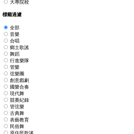
大專院校
標籤過濾
全部
音樂
合唱
鄉土歌謠
舞蹈
行進樂隊
管樂
弦樂團
創意戲劇
國樂合奏
現代舞
競賽紀錄
管弦樂
古典舞
表藝教育
民俗舞
原住民歌謠