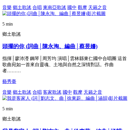
音樂
鄉土歌謠
合唱
東南亞歌謠
國中
觀摩
天籟之音
5 min
鄉土歌謠
頭擺的你 (詞曲│陳永淘、編曲│蔡昱姍)
指揮│廖沛瀅 鋼琴│周芳均 演唱│雲林縣東仁國中合唱團 這首
歌曲宛如一首來自靈魂、土地與自然之深情對話。作曲
者………
藝秀臺
音樂
鄉土歌謠
合唱
客家歌謠
國中
觀摩
天籟之音
5 min
鄉土歌謠