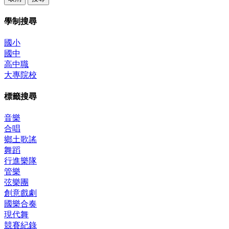
學制搜尋
國小
國中
高中職
大專院校
標籤搜尋
音樂
合唱
鄉土歌謠
舞蹈
行進樂隊
管樂
弦樂團
創意戲劇
國樂合奏
現代舞
競賽紀錄