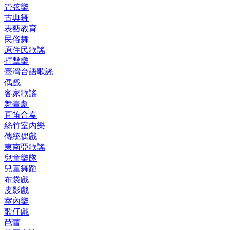
管弦樂
古典舞
表藝教育
民俗舞
原住民歌謠
打擊樂
臺灣台語歌謠
偶戲
客家歌謠
舞臺劇
直笛合奏
絲竹室內樂
傳統偶戲
東南亞歌謠
兒童樂隊
兒童舞蹈
布袋戲
皮影戲
室內樂
歌仔戲
芭蕾