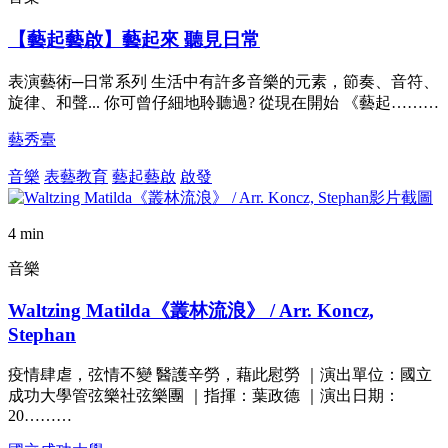
【藝起藝啟】藝起來 聽見日常
表演藝術─日常系列 生活中有許多音樂的元素，節奏、音符、
旋律、和聲... 你可曾仔細地聆聽過? 從現在開始 《藝起………
藝秀臺
音樂
表藝教育
藝起藝啟
啟發
4 min
音樂
Waltzing Matilda《叢林流浪》 / Arr. Koncz,
Stephan
疫情肆虐，弦情不變 醫護辛勞，藉此慰勞 ｜演出單位：國立
成功大學管弦樂社弦樂團 ｜指揮：葉政德 ｜演出日期：
20………