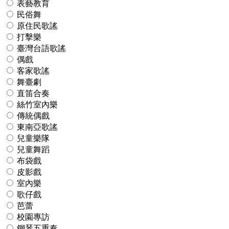
表藝教育
民俗舞
原住民歌謠
打擊樂
臺灣台語歌謠
偶戲
客家歌謠
舞臺劇
直笛合奏
絲竹室內樂
傳統偶戲
東南亞歌謠
兒童樂隊
兒童舞蹈
布袋戲
皮影戲
室內樂
歌仔戲
芭蕾
校園專訪
鋼琴五重奏