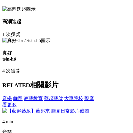
高潮迭起
1 次獲獎
真好
tsin-hó
4 次獲獎
相關影片
RELATED
音樂
舞蹈
表藝教育
藝起藝啟
大專院校
觀摩
看更多
4 min
音樂