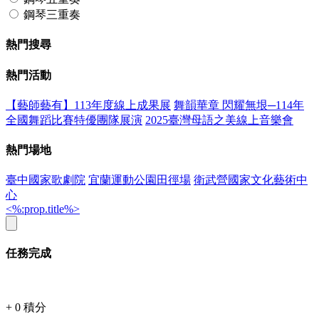
鋼琴三重奏
熱門搜尋
熱門活動
【藝師藝有】113年度線上成果展
舞韻華章 閃耀無垠─114年
全國舞蹈比賽特優團隊展演
2025臺灣母語之美線上音樂會
熱門場地
臺中國家歌劇院
宜蘭運動公園田徑場
衛武營國家文化藝術中
心
<%:prop.title%>
任務完成
+
0
積分