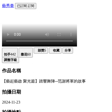
藝秀臺
已訂閱
訂閱
頒獎
5
收藏
分享
拍手
442
撒花
60
調整字級
作品名稱
【藝起藝啟 聚光篇】踏響舞陣─范謝將軍的故事
拍攝日期
2024-11-23