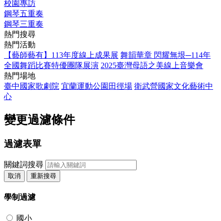
校園專訪
鋼琴五重奏
鋼琴三重奏
熱門搜尋
熱門活動
【藝師藝有】113年度線上成果展
舞韻華章 閃耀無垠─114年
全國舞蹈比賽特優團隊展演
2025臺灣母語之美線上音樂會
熱門場地
臺中國家歌劇院
宜蘭運動公園田徑場
衛武營國家文化藝術中
心
變更過濾條件
過濾表單
關鍵詞搜尋
取消
重新搜尋
學制過濾
國小