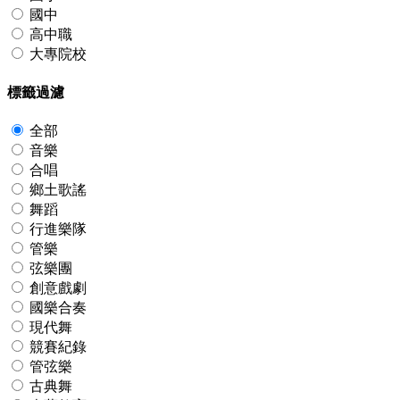
國中
高中職
大專院校
標籤過濾
全部
音樂
合唱
鄉土歌謠
舞蹈
行進樂隊
管樂
弦樂團
創意戲劇
國樂合奏
現代舞
競賽紀錄
管弦樂
古典舞