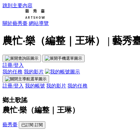
跳到主要內容
關於藝秀臺
網站導覽
農忙‧樂（編整｜王琳） | 藝秀
註冊/登入
我的任務
我的影片
註冊/登入
我的帳號
我的影片
我的任務
鄉土歌謠
農忙‧樂（編整｜王琳）
藝秀臺
已訂閱
訂閱