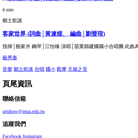
6 min
鄉土歌謠
客家世界 (詞曲│黃連煜、 編曲│劉晉瑄)
指揮│饒家卉 鋼琴│江怡臻 演唱│苗栗縣建國國小合唱團 此
藝秀臺
音樂
鄉土歌謠
合唱
國小
觀摩
天籟之音
頁尾資訊
聯絡信箱
artshow@ntua.edu.tw
追蹤我們
Facebook
Instagram