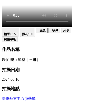
頒獎
收藏
分享
拍手
1,258
撒花
100
調整字級
作品名稱
農忙‧樂（編整｜王琳）
拍攝日期
2024-06-16
拍攝地點
臺東藝文中心演藝廳