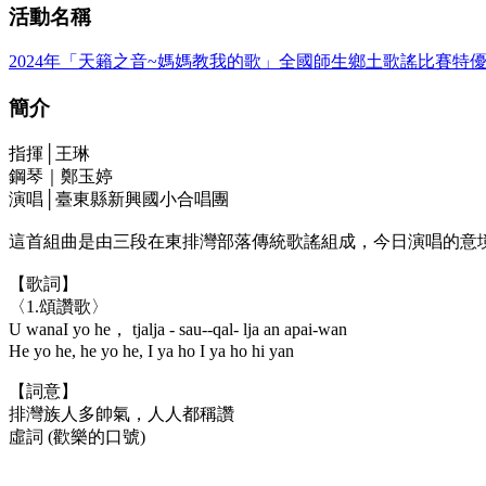
活動名稱
2024年「天籟之音~媽媽教我的歌」全國師生鄉土歌謠比賽特優
簡介
指揮│王琳
鋼琴｜鄭玉婷
演唱│臺東縣新興國小合唱團
這首組曲是由三段在東排灣部落傳統歌謠組成，今日演唱的意
【歌詞】
〈1.頌讚歌〉
U wanaI yo he， tjalja - sau--qal- lja an apai-wan
He yo he, he yo he, I ya ho I ya ho hi yan
【詞意】
排灣族人多帥氣，人人都稱讚
虛詞 (歡樂的口號)