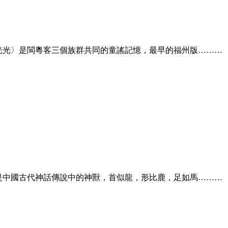
月光光〉是閩粵客三個族群共同的童謠記憶，最早的福州版………
麟是中國古代神話傳說中的神獸，首似龍，形比鹿，足如馬………