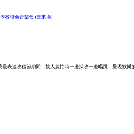
學校聯合音樂會 (臺東場)
境是表達收穫節期間，族人農忙時一邊採收一邊唱跳，呈現歡樂