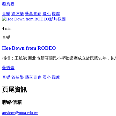
藝秀臺
音樂
管弦樂
藝享青春
國小
觀摩
4 min
音樂
Hoe Down from RODEO
指揮：王旭斌 新北市新莊國民小學弦樂團成立於民國93年，
藝秀臺
音樂
管弦樂
藝享青春
國小
觀摩
頁尾資訊
聯絡信箱
artshow@ntua.edu.tw