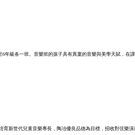
3至6年級各一班。音樂班的孩子具有異稟的音樂與美學天賦，在
以培育新世代兒童音樂專長，陶冶優良品德為目標，招收對弦樂演