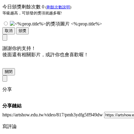
今日頒獎剩餘次數
0
(
剩餘次數說明
)
等級越高，可頒發的獎項就越多喔!
<%:prop.title%>
取消
頒獎
謝謝你的支持！
後面還有相關影片，或許你也會喜歡喔！
關閉
分享
分享鏈結
https://artshow.edu.tw/video/817/pmh3ydfg5ff949dw
寫評論