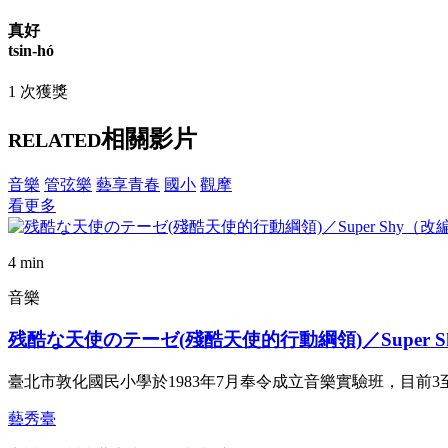
真好
tsin-hó
1 次獲獎
相關影片
RELATED
音樂
管弦樂
藝享青春
國小
觀摩
看更多
4 min
音樂
残酷な天使のテーゼ(殘酷天使的行動綱領)／Super 
臺北市敦化國民小學於1983年7月奉令成立音樂實驗班，目前
藝秀臺