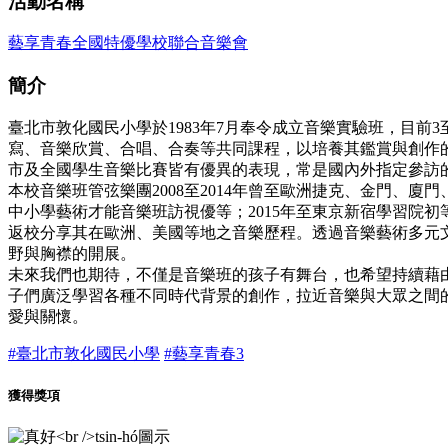
活動名稱
藝享青春全國特優學校聯合音樂會
簡介
臺北市敦化國民小學於1983年7月奉令成立音樂實驗班，目
寫、音樂欣賞、合唱、合奏等共同課程，以培養其鑑賞與創作
市及全國學生音樂比賽皆有優異的表現，常是國內外指定參訪
本校音樂班管弦樂團2008至2014年曾至歐洲捷克、金門、
中小學藝術才能音樂班訪視優等；2015年至東京新宿學習院初
返校分享其在歐洲、美國等地之音樂歷程。透過音樂藝術多元
野與胸襟的開展。
未來我們也期待，不僅是音樂班的孩子有舞台，也希望持續藉
子們廣泛學習各種不同時代背景的創作，拉近音樂與大眾之間
愛與關懷。
#臺北市敦化國民小學
#藝享青春3
獲得獎項