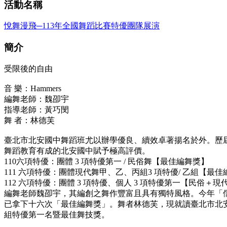
活動名稱
悅舞漫飛─113年全國舞蹈比賽特優團隊展演
簡介
受限後的自由
音 樂：Hammers
編舞老師：魏卲宇
指導老師：黃巧閔
舞 者：林德芙
臺北市北安國中舞蹈班尤以辦學優良、續效卓著揚名於外。歷屆
舞蹈教育有成的北安國中賦予極高評價。
110六項特優：團體 3 項特優第一 / 民俗舞【最佳編舞獎】
111 六項特優：團體現代舞甲、乙、丙組3 項特優/ 乙組【
112 六項特優：團體 3 項特優、個人 3 項特優第一【民俗＋現
編舞老師魏卲宇，其編創之舞作豐富且具有獨特風格。今年「
已拿下十六次「最佳編舞獎」。舞者林德芙，現就讀臺北市北安國
組特優第一名暨最佳舞技獎。