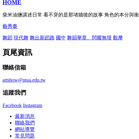
HOME
柴米油鹽講述日常 看不穿的是那堵牆後的故事 角色的本分與衝
藝秀臺
舞蹈
現代舞
舞出新蹈路
國中
舞韻華章、閃耀無垠
觀摩
頁尾資訊
聯絡信箱
artshow@ntua.edu.tw
追蹤我們
Facebook
Instagram
最新消息
聯絡我們
網站導覽
常見問題