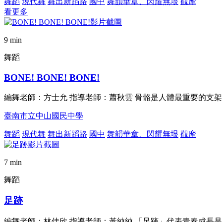
舞蹈
現代舞
舞出新蹈路
國中
舞韻華章、閃耀無垠
觀摩
看更多
9 min
舞蹈
BONE! BONE! BONE!
編舞老師：方士允 指導老師：蕭秋雲 骨骼是人體最重要的支
臺南市立中山國民中學
舞蹈
現代舞
舞出新蹈路
國中
舞韻華章、閃耀無垠
觀摩
7 min
舞蹈
足跡
編舞老師：林佳欣 指導老師：黃純純 「足跡」代表青春成長