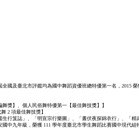
全國及臺北市評鑑均為國中舞蹈資優班總特優第一名，2015 
最佳編舞獎】、個人民俗舞特優第一【最佳舞技獎】】
代舞 2 項最佳舞技獎】
儒生行笈誌」、「明宣宗行樂圖」、「晝伏夜探錦衣行」、「精
中九年級，榮獲 111 學年度臺北市學生舞蹈比賽國中現代組特