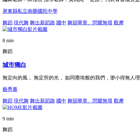
屏東縣私立南榮國民中學
舞蹈
現代舞
舞出新蹈路
國中
舞韻華章、閃耀無垠
觀摩
8 min
舞蹈
城市獨白
無定向的風， 無定所的光， 如同塵埃般的我們，渺小得無人
藝秀臺
舞蹈
現代舞
舞出新蹈路
國中
舞韻華章、閃耀無垠
觀摩
9 min
舞蹈