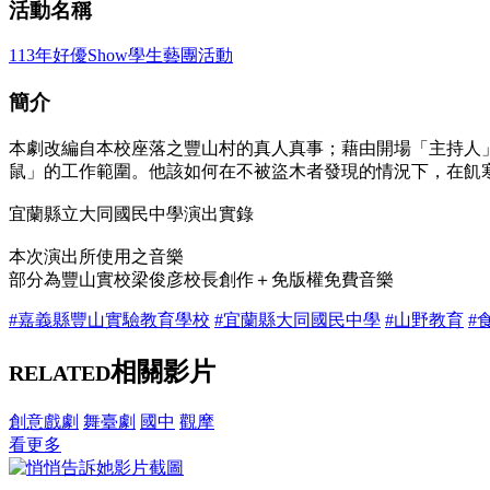
活動名稱
113年好優Show學生藝團活動
簡介
本劇改編自本校座落之豐山村的真人真事；藉由開場「主持人
鼠」的工作範圍。他該如何在不被盜木者發現的情況下，在飢
宜蘭縣立大同國民中學演出實錄
本次演出所使用之音樂
部分為豐山實校梁俊彦校長創作＋免版權免費音樂
#嘉義縣豐山實驗教育學校
#宜蘭縣大同國民中學
#山野教育
#
相關影片
RELATED
創意戲劇
舞臺劇
國中
觀摩
看更多