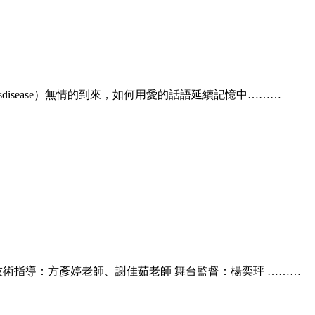
sdisease）無情的到來，如何用愛的話語延續記憶中………
技術指導：方彥婷老師、謝佳茹老師 舞台監督：楊奕玶 ………