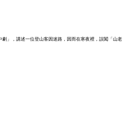
中劇」，講述一位登山客因迷路，因而在寒夜裡，誤闖「山老