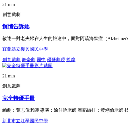
21 min
創意戲劇
悄悄告訴她
敘述一對老夫婦在人生的旅途中，面對阿茲海默症（Alzheimer'
宜蘭縣立復興國民中學
創意戲劇
舞臺劇
國中
優藝劇現
觀摩
21 min
創意戲劇
完全特優手冊
編劇：葉志偉老師 導演：涂佳吟老師 舞蹈編排：黃翊倫老師 
新北市立江翠國民中學