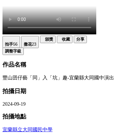
頒獎
收藏
分享
拍手
56
撒花
23
調整字級
作品名稱
豐山囝仔藝「同」入「坑」趣-宜蘭縣大同國中演出
拍攝日期
2024-09-19
拍攝地點
宜蘭縣立大同國民中學