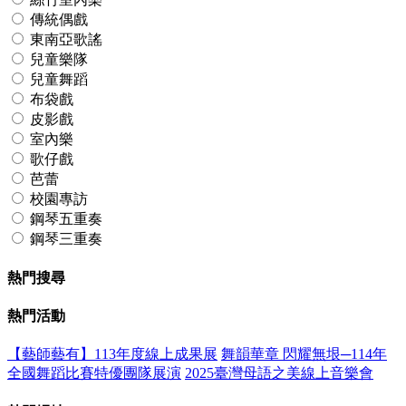
傳統偶戲
東南亞歌謠
兒童樂隊
兒童舞蹈
布袋戲
皮影戲
室內樂
歌仔戲
芭蕾
校園專訪
鋼琴五重奏
鋼琴三重奏
熱門搜尋
熱門活動
【藝師藝有】113年度線上成果展
舞韻華章 閃耀無垠─114年
全國舞蹈比賽特優團隊展演
2025臺灣母語之美線上音樂會