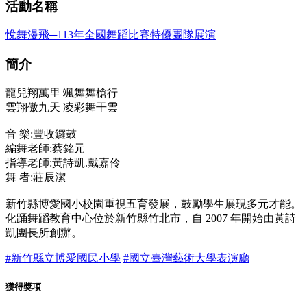
活動名稱
悅舞漫飛─113年全國舞蹈比賽特優團隊展演
簡介
龍兒翔萬里 颯舞舞槍行
雲翔傲九天 凌彩舞干雲
音 樂:豐收鑼鼓
編舞老師:蔡銘元
指導老師:黃詩凱.戴嘉伶
舞 者:莊辰潔
新竹縣博愛國小校園重視五育發展，鼓勵學生展現多元才能。
化踊舞蹈教育中心位於新竹縣竹北市，自 2007 年開始由黃詩
凱團長所創辦。
#新竹縣立博愛國民小學
#國立臺灣藝術大學表演廳
獲得獎項