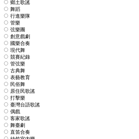
鄉土歌謠
舞蹈
行進樂隊
管樂
弦樂團
創意戲劇
國樂合奏
現代舞
競賽紀錄
管弦樂
古典舞
表藝教育
民俗舞
原住民歌謠
打擊樂
臺灣台語歌謠
偶戲
客家歌謠
舞臺劇
直笛合奏
絲竹室內樂