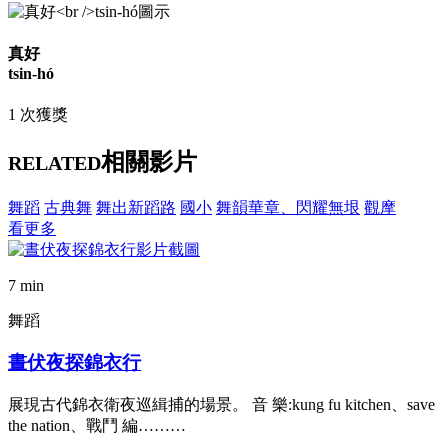
真好
tsin-hó
1 次獲獎
相關影片
RELATED
舞蹈
古典舞
舞出新蹈路
國小
舞韻華章、閃耀無垠
觀摩
看更多
7 min
舞蹈
晝伏夜探錦衣行
展現古代錦衣衛夜巡緝捕的場景。 音 樂:kung fu kitchen、save
the nation、戰鬥 編………