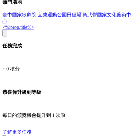
熱門場地
臺中國家歌劇院
宜蘭運動公園田徑場
衛武營國家文化藝術中
心
<%:prop.title%>
任務完成
+
0
積分
恭喜你升級到等級
每日的頒獎機會提升到
1
次囉！
了解更多任務