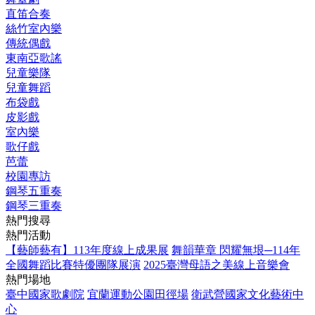
直笛合奏
絲竹室內樂
傳統偶戲
東南亞歌謠
兒童樂隊
兒童舞蹈
布袋戲
皮影戲
室內樂
歌仔戲
芭蕾
校園專訪
鋼琴五重奏
鋼琴三重奏
熱門搜尋
熱門活動
【藝師藝有】113年度線上成果展
舞韻華章 閃耀無垠─114年
全國舞蹈比賽特優團隊展演
2025臺灣母語之美線上音樂會
熱門場地
臺中國家歌劇院
宜蘭運動公園田徑場
衛武營國家文化藝術中
心