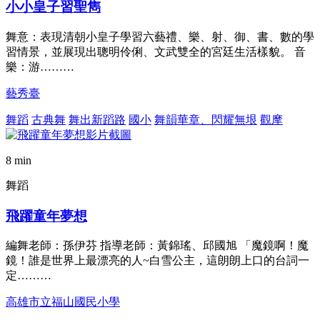
小小皇子習聖雋
舞意：表現清朝小皇子學習六藝禮、樂、射、御、書、數的學
習情景，並展現出聰明伶俐、文武雙全的宮廷生活樣貌。 音
樂：游………
藝秀臺
舞蹈
古典舞
舞出新蹈路
國小
舞韻華章、閃耀無垠
觀摩
8 min
舞蹈
飛躍童年夢想
編舞老師：孫伊芬 指導老師：黃錦瑤、邱國旭 「魔鏡啊！魔
鏡！誰是世界上最漂亮的人~白雪公主，這朗朗上口的台詞一
定………
高雄市立福山國民小學