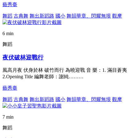
藝秀臺
舞蹈
古典舞
舞出新蹈路
國小
舞韻華章、閃耀無垠
觀摩
6 min
舞蹈
夜伏破林迎戰行
風高月夜 伏身於林 破竹而行 為曉迎戰 音 樂：1. 滿目蒼夷
2.Opening Title 編舞老師：謝純………
藝秀臺
舞蹈
古典舞
舞出新蹈路
國小
舞韻華章、閃耀無垠
觀摩
7 min
舞蹈