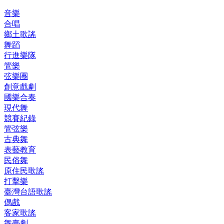
音樂
合唱
鄉土歌謠
舞蹈
行進樂隊
管樂
弦樂團
創意戲劇
國樂合奏
現代舞
競賽紀錄
管弦樂
古典舞
表藝教育
民俗舞
原住民歌謠
打擊樂
臺灣台語歌謠
偶戲
客家歌謠
舞臺劇