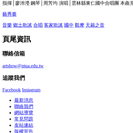
指揮│廖沛瀅 鋼琴│周芳均 演唱│雲林縣東仁國中合唱團 本
藝秀臺
音樂
鄉土歌謠
合唱
客家歌謠
國中
觀摩
天籟之音
頁尾資訊
聯絡信箱
artshow@ntua.edu.tw
追蹤我們
Facebook
Instagram
最新消息
聯絡我們
網站導覽
常見問題
友站連結
版權宣告