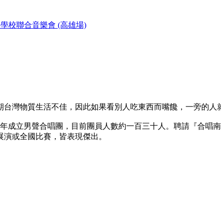
學校聯合音樂會 (高雄場)
期台灣物質生活不佳，因此如果看別人吃東西而嘴饞，一旁的人就
02年成立男聲合唱團，目前團員人數約一百三十人。聘請『合唱
展演或全國比賽，皆表現傑出。