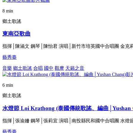
8 min
鄉土歌謠
東南亞歌曲
指揮│陳涵文 鋼琴│陳怡君 演唱│新竹市培英國中合唱團 金克莉
藝秀臺
音樂
鄉土歌謠
合唱
國中
觀摩
天籟之音
6 min
鄉土歌謠
水燈節 Loi Krathong (泰國傳統歌謠、編曲│Yushan C
指揮│張渝姍 鋼琴│張莉宜 演唱│南投縣民和國中合唱團 水燈
藝秀臺