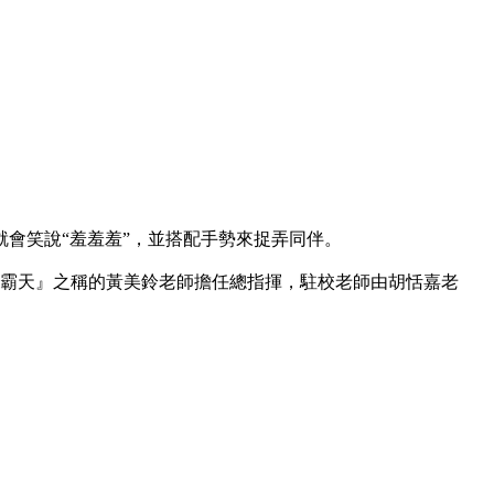
會笑說“羞羞羞”，並搭配手勢來捉弄同伴。
南霸天』之稱的黃美鈴老師擔任總指揮，駐校老師由胡恬嘉老