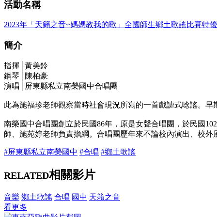
活動名稱
2023年「天籟之音~媽媽教我的歌」全國師生鄉土歌謠比賽特優
簡介
指揮│黃美鈴
鋼琴│陳柏豪
演唱│屏東縣私立南榮國中合唱團
此為施福珍老師觀察當時社會現況所寫的一首戲謔式唸謠。早
南榮國中合唱團創立於民國86年，原是女聲合唱團，於民國1
師、施苑婷老師負責擔綱。合唱團歷年來不論校內演出、校外
#屏東縣私立南榮國中
#合唱
#鄉土歌謠
相關影片
RELATED
音樂
鄉土歌謠
合唱
國中
天籟之音
看更多