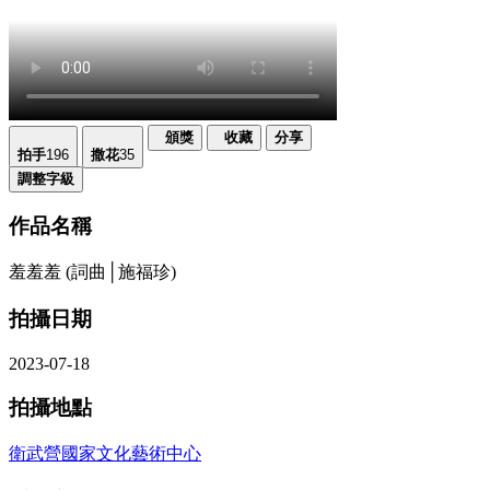
頒獎
收藏
分享
拍手
196
撒花
35
調整字級
作品名稱
羞羞羞 (詞曲│施福珍)
拍攝日期
2023-07-18
拍攝地點
衛武營國家文化藝術中心