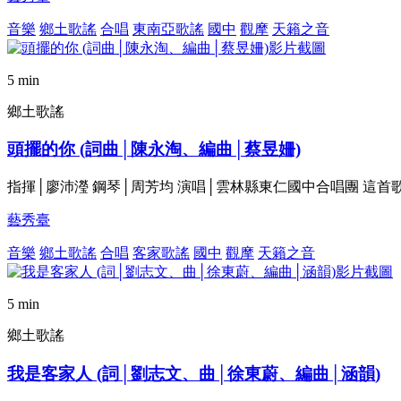
音樂
鄉土歌謠
合唱
東南亞歌謠
國中
觀摩
天籟之音
5 min
鄉土歌謠
頭擺的你 (詞曲│陳永淘、編曲│蔡昱姍)
指揮│廖沛瀅 鋼琴│周芳均 演唱│雲林縣東仁國中合唱團 這
藝秀臺
音樂
鄉土歌謠
合唱
客家歌謠
國中
觀摩
天籟之音
5 min
鄉土歌謠
我是客家人 (詞│劉志文、曲│徐東蔚、編曲│涵韻)