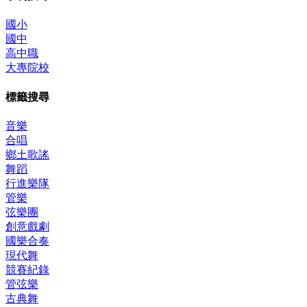
國小
國中
高中職
大專院校
標籤搜尋
音樂
合唱
鄉土歌謠
舞蹈
行進樂隊
管樂
弦樂團
創意戲劇
國樂合奏
現代舞
競賽紀錄
管弦樂
古典舞