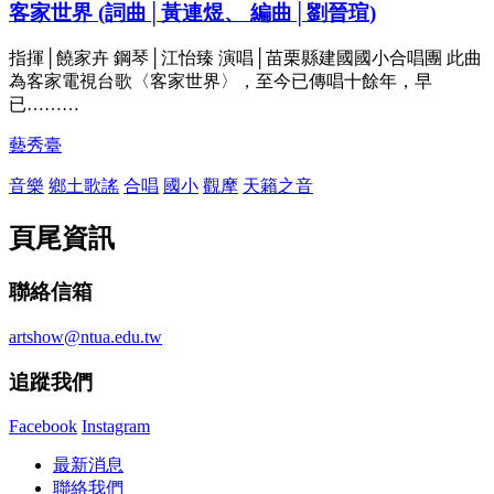
客家世界 (詞曲│黃連煜、 編曲│劉晉瑄)
指揮│饒家卉 鋼琴│江怡臻 演唱│苗栗縣建國國小合唱團 此曲
為客家電視台歌〈客家世界〉，至今已傳唱十餘年，早
已………
藝秀臺
音樂
鄉土歌謠
合唱
國小
觀摩
天籟之音
頁尾資訊
聯絡信箱
artshow@ntua.edu.tw
追蹤我們
Facebook
Instagram
最新消息
聯絡我們