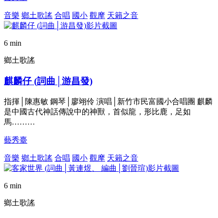
音樂
鄉土歌謠
合唱
國小
觀摩
天籟之音
6 min
鄉土歌謠
麒麟仔 (詞曲│游昌發)
指揮│陳惠敏 鋼琴│廖翊伶 演唱│新竹市民富國小合唱團 麒麟
是中國古代神話傳說中的神獸，首似龍，形比鹿，足如
馬………
藝秀臺
音樂
鄉土歌謠
合唱
國小
觀摩
天籟之音
6 min
鄉土歌謠