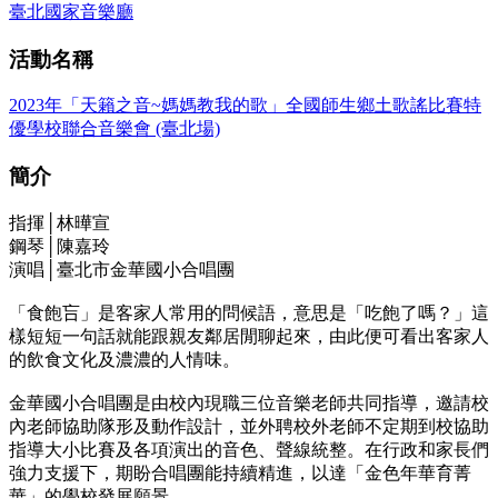
臺北國家音樂廳
活動名稱
2023年「天籟之音~媽媽教我的歌」全國師生鄉土歌謠比賽特
優學校聯合音樂會 (臺北場)
簡介
指揮│林曄宣
鋼琴│陳嘉玲
演唱│臺北市金華國小合唱團
「食飽吂」是客家人常用的問候語，意思是「吃飽了嗎？」這
樣短短一句話就能跟親友鄰居閒聊起來，由此便可看出客家人
的飲食文化及濃濃的人情味。
金華國小合唱團是由校內現職三位音樂老師共同指導，邀請校
內老師協助隊形及動作設計，並外聘校外老師不定期到校協助
指導大小比賽及各項演出的音色、聲線統整。在行政和家長們
強力支援下，期盼合唱團能持續精進，以達「金色年華育菁
華」的學校發展願景。