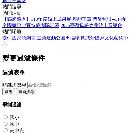
鋼琴三重奏
熱門搜尋
熱門活動
【藝師藝有】113年度線上成果展
舞韻華章 閃耀無垠─114年
全國舞蹈比賽特優團隊展演
2025臺灣母語之美線上音樂會
熱門場地
臺中國家歌劇院
宜蘭運動公園田徑場
衛武營國家文化藝術中
心
變更過濾條件
過濾表單
關鍵詞搜尋
取消
重新搜尋
學制過濾
國小
國中
高中職