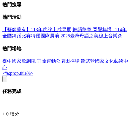
熱門搜尋
熱門活動
【藝師藝有】113年度線上成果展
舞韻華章 閃耀無垠─114年
全國舞蹈比賽特優團隊展演
2025臺灣母語之美線上音樂會
熱門場地
臺中國家歌劇院
宜蘭運動公園田徑場
衛武營國家文化藝術中
心
<%:prop.title%>
任務完成
+
0
積分