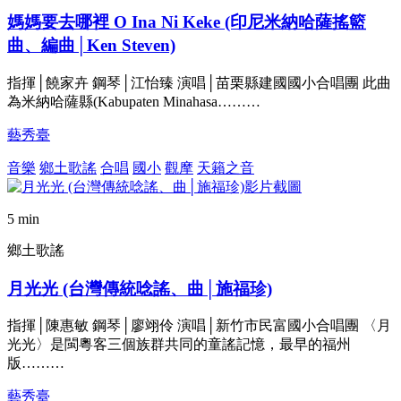
媽媽要去哪裡 O Ina Ni Keke (印尼米納哈薩搖籃
曲、編曲│Ken Steven)
指揮│饒家卉 鋼琴│江怡臻 演唱│苗栗縣建國國小合唱團 此曲
為米納哈薩縣(Kabupaten Minahasa………
藝秀臺
音樂
鄉土歌謠
合唱
國小
觀摩
天籟之音
5 min
鄉土歌謠
月光光 (台灣傳統唸謠、曲│施福珍)
指揮│陳惠敏 鋼琴│廖翊伶 演唱│新竹市民富國小合唱團 〈月
光光〉是閩粵客三個族群共同的童謠記憶，最早的福州
版………
藝秀臺