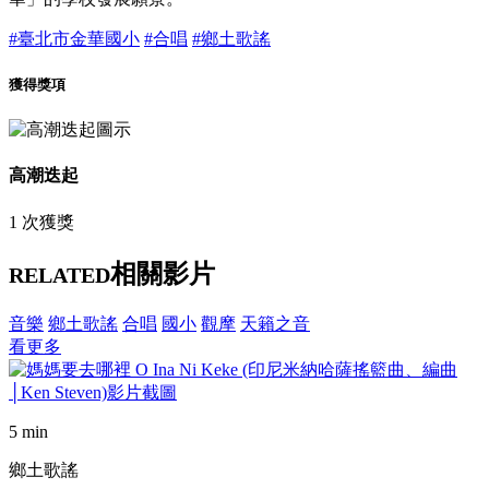
#臺北市金華國小
#合唱
#鄉土歌謠
獲得獎項
高潮迭起
1 次獲獎
相關影片
RELATED
音樂
鄉土歌謠
合唱
國小
觀摩
天籟之音
看更多
5 min
鄉土歌謠