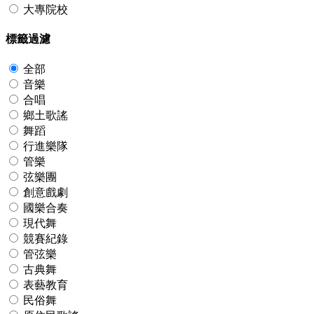
大專院校
標籤過濾
全部
音樂
合唱
鄉土歌謠
舞蹈
行進樂隊
管樂
弦樂團
創意戲劇
國樂合奏
現代舞
競賽紀錄
管弦樂
古典舞
表藝教育
民俗舞