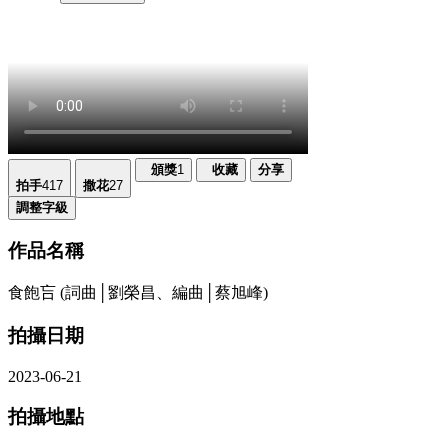
頒獎
1
收藏
分享
拍手
417
撒花
27
調整字級
作品名稱
食飽吂 (詞曲│劉榮昌、編曲│蔡旭峰)
拍攝日期
2023-06-21
拍攝地點