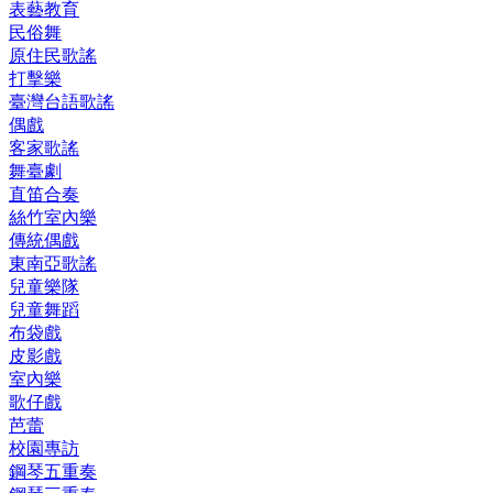
表藝教育
民俗舞
原住民歌謠
打擊樂
臺灣台語歌謠
偶戲
客家歌謠
舞臺劇
直笛合奏
絲竹室內樂
傳統偶戲
東南亞歌謠
兒童樂隊
兒童舞蹈
布袋戲
皮影戲
室內樂
歌仔戲
芭蕾
校園專訪
鋼琴五重奏