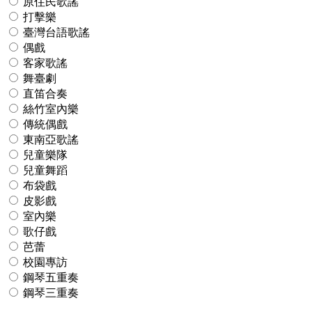
原住民歌謠
打擊樂
臺灣台語歌謠
偶戲
客家歌謠
舞臺劇
直笛合奏
絲竹室內樂
傳統偶戲
東南亞歌謠
兒童樂隊
兒童舞蹈
布袋戲
皮影戲
室內樂
歌仔戲
芭蕾
校園專訪
鋼琴五重奏
鋼琴三重奏