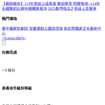
【藝師藝有】113年度線上成果展
舞韻華章 閃耀無垠─114年
全國舞蹈比賽特優團隊展演
2025臺灣母語之美線上音樂會
熱門場地
臺中國家歌劇院
宜蘭運動公園田徑場
衛武營國家文化藝術中
心
<%:prop.title%>
任務完成
+
0
積分
恭喜你升級到等級