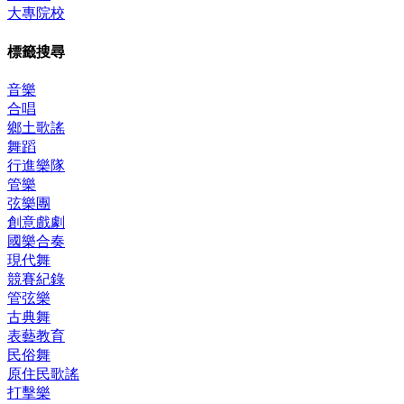
大專院校
標籤搜尋
音樂
合唱
鄉土歌謠
舞蹈
行進樂隊
管樂
弦樂團
創意戲劇
國樂合奏
現代舞
競賽紀錄
管弦樂
古典舞
表藝教育
民俗舞
原住民歌謠
打擊樂