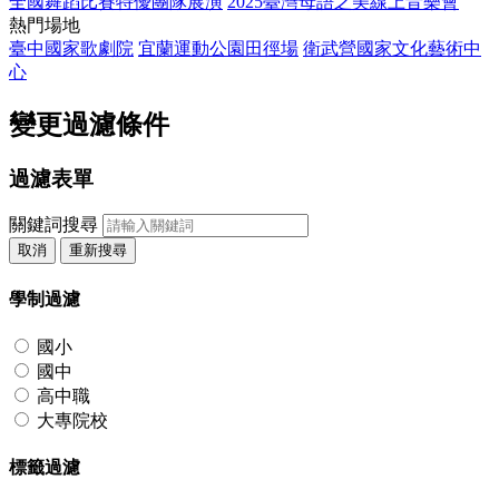
全國舞蹈比賽特優團隊展演
2025臺灣母語之美線上音樂會
熱門場地
臺中國家歌劇院
宜蘭運動公園田徑場
衛武營國家文化藝術中
心
變更過濾條件
過濾表單
關鍵詞搜尋
取消
重新搜尋
學制過濾
國小
國中
高中職
大專院校
標籤過濾