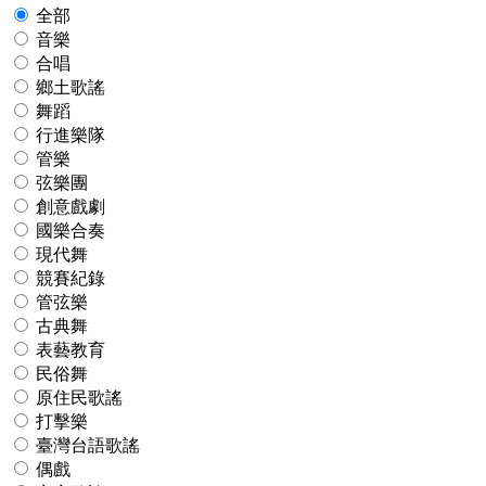
全部
音樂
合唱
鄉土歌謠
舞蹈
行進樂隊
管樂
弦樂團
創意戲劇
國樂合奏
現代舞
競賽紀錄
管弦樂
古典舞
表藝教育
民俗舞
原住民歌謠
打擊樂
臺灣台語歌謠
偶戲