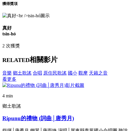
獲得獎項
真好
tsin-hó
2 次獲獎
相關影片
RELATED
音樂
鄉土歌謠
合唱
原住民歌謠
國小
觀摩
天籟之音
看更多
4 min
鄉土歌謠
Ripunu的禮物 (詞曲│唐秀月)
指揮│唐秀月 鋼琴│唐雨婕 演唱│屏東縣青葉國小合唱團 聽說