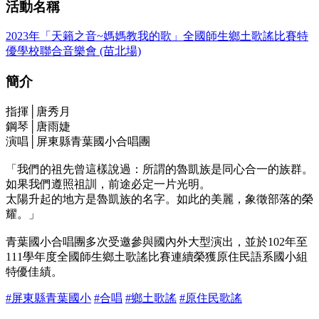
活動名稱
2023年「天籟之音~媽媽教我的歌」全國師生鄉土歌謠比賽特
優學校聯合音樂會 (苗北場)
簡介
指揮│唐秀月
鋼琴│唐雨婕
演唱│屏東縣青葉國小合唱團
「我們的祖先曾這樣說過：所謂的魯凱族是同心合一的族群。
如果我們遵照祖訓，前途必定一片光明。
太陽升起的地方是魯凱族的名字。如此的美麗，象徵部落的榮
耀。」
青葉國小合唱團多次受邀參與國內外大型演出，並於102年至
111學年度全國師生鄉土歌謠比賽連續榮獲原住民語系國小組
特優佳績。
#屏東縣青葉國小
#合唱
#鄉土歌謠
#原住民歌謠