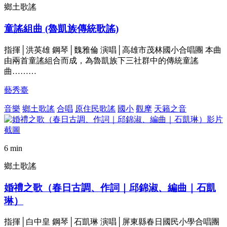
鄉土歌謠
童謠組曲 (魯凱族傳統歌謠)
指揮│洪英雄 鋼琴│魏雅倫 演唱│高雄市茂林國小合唱團 本曲
由兩首童謠組合而成，為魯凱族下三社群中的傳統童謠
曲………
藝秀臺
音樂
鄉土歌謠
合唱
原住民歌謠
國小
觀摩
天籟之音
6 min
鄉土歌謠
婚禮之歌（春日古調、作詞｜邱錦淑、編曲｜石凱
琳）
指揮│白中皇 鋼琴│石凱琳 演唱│屏東縣春日國民小學合唱團