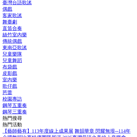
臺灣台語歌謠
偶戲
客家歌謠
舞臺劇
直笛合奏
絲竹室內樂
傳統偶戲
東南亞歌謠
兒童樂隊
兒童舞蹈
布袋戲
皮影戲
室內樂
歌仔戲
芭蕾
校園專訪
鋼琴五重奏
鋼琴三重奏
熱門搜尋
熱門活動
【藝師藝有】113年度線上成果展
舞韻華章 閃耀無垠─114年