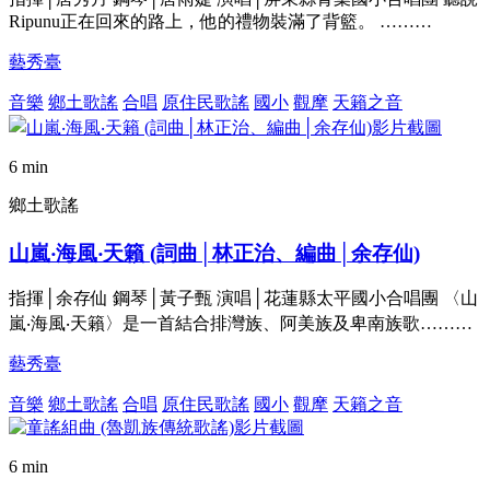
Ripunu正在回來的路上，他的禮物裝滿了背籃。 ………
藝秀臺
音樂
鄉土歌謠
合唱
原住民歌謠
國小
觀摩
天籟之音
6 min
鄉土歌謠
山嵐‧海風‧天籟 (詞曲│林正治、編曲│余存仙)
指揮│余存仙 鋼琴│黃子甄 演唱│花蓮縣太平國小合唱團 〈山
嵐‧海風‧天籟〉是一首結合排灣族、阿美族及卑南族歌………
藝秀臺
音樂
鄉土歌謠
合唱
原住民歌謠
國小
觀摩
天籟之音
6 min