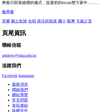
將春日部落婚禮的儀式，從最初的kivala雙方家中………
藝秀臺
音樂
鄉土歌謠
合唱
原住民歌謠
國小
觀摩
天籟之音
頁尾資訊
聯絡信箱
artshow@ntua.edu.tw
追蹤我們
Facebook
Instagram
最新消息
聯絡我們
網站導覽
常見問題
友站連結
版權宣告