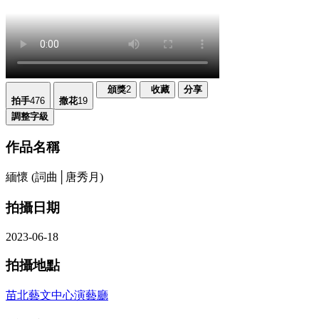
頒獎
2
收藏
分享
拍手
476
撒花
19
調整字級
作品名稱
緬懷 (詞曲│唐秀月)
拍攝日期
2023-06-18
拍攝地點
苗北藝文中心演藝廳