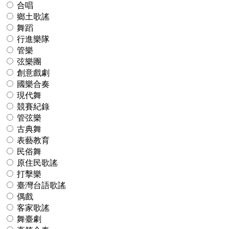
合唱
鄉土歌謠
舞蹈
行進樂隊
管樂
弦樂團
創意戲劇
國樂合奏
現代舞
競賽紀錄
管弦樂
古典舞
表藝教育
民俗舞
原住民歌謠
打擊樂
臺灣台語歌謠
偶戲
客家歌謠
舞臺劇