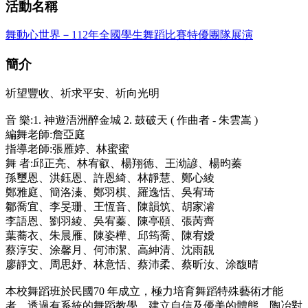
活動名稱
舞動心世界－112年全國學生舞蹈比賽特優團隊展演
簡介
祈望豐收、祈求平安、祈向光明
音 樂:1. 神遊浯洲醉金城 2. 鼓破天 ( 作曲者 - 朱雲嵩 )
編舞老師:詹亞庭
指導老師:張雁婷、林蜜蜜
舞 者:邱正亮、林宥叡、楊翔德、王泑諺、楊昀蓁
孫璽恩、洪鈺恩、許恩綺、林靜慧、鄭心綾
鄭雅庭、簡洛溱、鄭羽棋、羅逸恬、吳宥琦
鄒喬宜、李旻珊、王恆音、陳韻筑、胡家濬
李語恩、劉羽綾、吳宥蓁、陳亭頤、張苪齊
葉蕎衣、朱晨雁、陳姿樺、邱筠喬、陳宥嬡
蔡淳安、涂馨月、何沛潔、高紳清、沈雨靚
廖靜文、周思妤、林意恬、蔡沛柔、蔡昕汝、涂馥晴
本校舞蹈班於民國70 年成立，極力培育舞蹈特殊藝術才能
者，透過有系統的舞蹈教學，建立自信及優美的體態，陶冶對