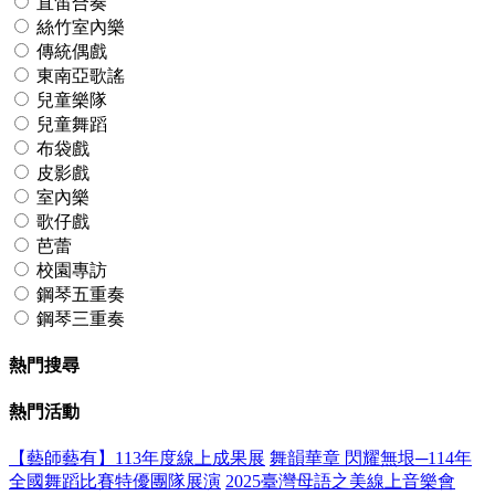
直笛合奏
絲竹室內樂
傳統偶戲
東南亞歌謠
兒童樂隊
兒童舞蹈
布袋戲
皮影戲
室內樂
歌仔戲
芭蕾
校園專訪
鋼琴五重奏
鋼琴三重奏
熱門搜尋
熱門活動
【藝師藝有】113年度線上成果展
舞韻華章 閃耀無垠─114年
全國舞蹈比賽特優團隊展演
2025臺灣母語之美線上音樂會