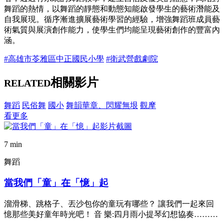
舞蹈的熱情，以舞蹈的靜態和動態知能啟發學生的藝術潛能及
自我展現。循序漸進擴展藝術學習的經驗，增強舞蹈班成員藝
術氣質與展演創作能力，使學生們均能呈現藝術創作的豐富內
涵。
#高雄市苓雅區中正國民小學
#衛武營戲劇院
相關影片
RELATED
舞蹈
民俗舞
國小
舞韻華章、閃耀無垠
觀摩
看更多
7 min
舞蹈
當我們「童」在「憶」起
溜滑梯、跳格子、丟沙包你的童玩有哪些？ 讓我們一起來回
憶那些美好童年時光吧！ 音 樂:四月雨小提琴幻想協奏………