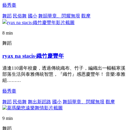
藝秀臺
舞蹈
民俗舞
國小
舞韻華章、閃耀無垠
觀摩
8 min
舞蹈
ryax na stacis‧織竹慶豐年
適逢110週年校慶，透過傳統織布、竹子，編織出一幅幅寒溪
部落生活與泰雅傳統智慧，『織竹』感恩慶豐年！ 音樂:泰雅
組………
藝秀臺
舞蹈
民俗舞
舞出新蹈路
國小
舞韻華章、閃耀無垠
觀摩
9 min
舞蹈