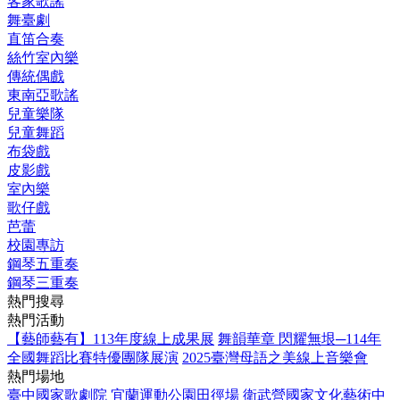
客家歌謠
舞臺劇
直笛合奏
絲竹室內樂
傳統偶戲
東南亞歌謠
兒童樂隊
兒童舞蹈
布袋戲
皮影戲
室內樂
歌仔戲
芭蕾
校園專訪
鋼琴五重奏
鋼琴三重奏
熱門搜尋
熱門活動
【藝師藝有】113年度線上成果展
舞韻華章 閃耀無垠─114年
全國舞蹈比賽特優團隊展演
2025臺灣母語之美線上音樂會
熱門場地
臺中國家歌劇院
宜蘭運動公園田徑場
衛武營國家文化藝術中