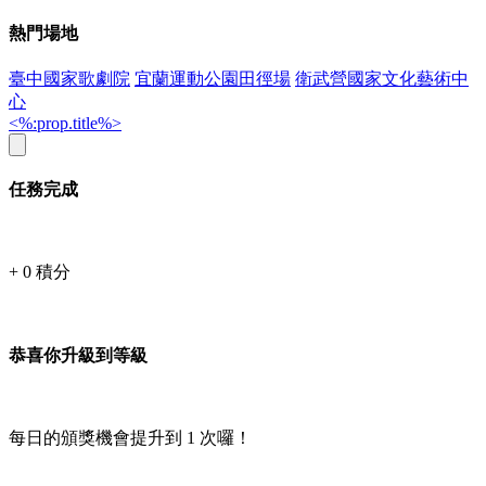
熱門場地
臺中國家歌劇院
宜蘭運動公園田徑場
衛武營國家文化藝術中
心
<%:prop.title%>
任務完成
+
0
積分
恭喜你升級到等級
每日的頒獎機會提升到
1
次囉！