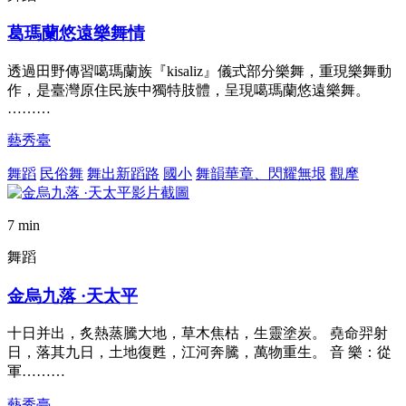
葛瑪蘭悠遠樂舞情
透過田野傳習噶瑪蘭族『kisaliz』儀式部分樂舞，重現樂舞動
作，是臺灣原住民族中獨特肢體，呈現噶瑪蘭悠遠樂舞。
………
藝秀臺
舞蹈
民俗舞
舞出新蹈路
國小
舞韻華章、閃耀無垠
觀摩
7 min
舞蹈
金烏九落 ·天太平
十日并出，炙熱蒸騰大地，草木焦枯，生靈塗炭。 堯命羿射
日，落其九日，土地復甦，江河奔騰，萬物重生。 音 樂：從
軍………
藝秀臺