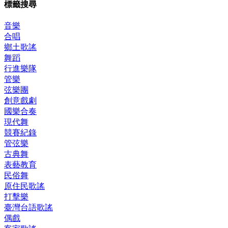
標籤搜尋
音樂
合唱
鄉土歌謠
舞蹈
行進樂隊
管樂
弦樂團
創意戲劇
國樂合奏
現代舞
競賽紀錄
管弦樂
古典舞
表藝教育
民俗舞
原住民歌謠
打擊樂
臺灣台語歌謠
偶戲