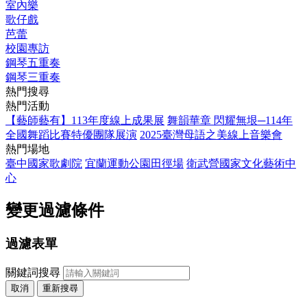
室內樂
歌仔戲
芭蕾
校園專訪
鋼琴五重奏
鋼琴三重奏
熱門搜尋
熱門活動
【藝師藝有】113年度線上成果展
舞韻華章 閃耀無垠─114年
全國舞蹈比賽特優團隊展演
2025臺灣母語之美線上音樂會
熱門場地
臺中國家歌劇院
宜蘭運動公園田徑場
衛武營國家文化藝術中
心
變更過濾條件
過濾表單
關鍵詞搜尋
取消
重新搜尋