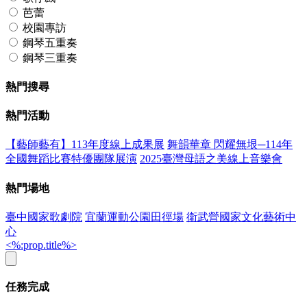
芭蕾
校園專訪
鋼琴五重奏
鋼琴三重奏
熱門搜尋
熱門活動
【藝師藝有】113年度線上成果展
舞韻華章 閃耀無垠─114年
全國舞蹈比賽特優團隊展演
2025臺灣母語之美線上音樂會
熱門場地
臺中國家歌劇院
宜蘭運動公園田徑場
衛武營國家文化藝術中
心
<%:prop.title%>
任務完成