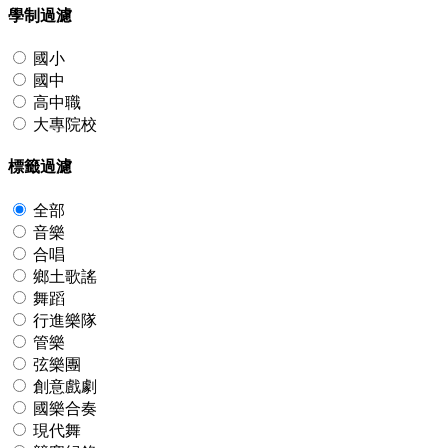
學制過濾
國小
國中
高中職
大專院校
標籤過濾
全部
音樂
合唱
鄉土歌謠
舞蹈
行進樂隊
管樂
弦樂團
創意戲劇
國樂合奏
現代舞