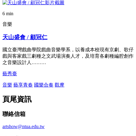
6 min
音樂
天山盛會 / 顧冠仁
國立臺灣戲曲學院戲曲音樂學系，以養成本校現有京劇、歌仔
戲與客家戲三劇種之文武場演奏人才，及培育各劇種編腔創作
之音樂設計人………
藝秀臺
音樂
藝享青春
國樂合奏
觀摩
頁尾資訊
聯絡信箱
artshow@ntua.edu.tw