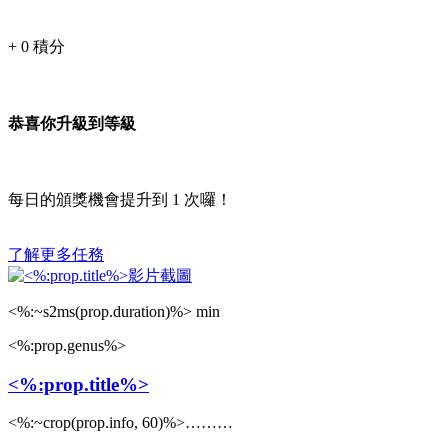
+
0
積分
恭喜你升級到等級
每日的頒獎機會提升到
1
次囉！
了解更多任務
<%:~s2ms(prop.duration)%> min
<%:prop.genus%>
<%:prop.title%>
<%:~crop(prop.info, 60)%>………