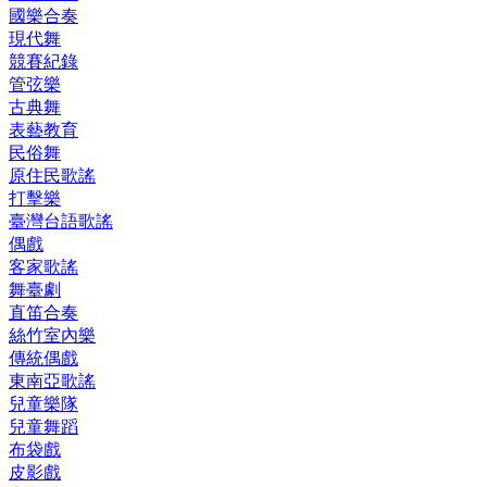
國樂合奏
現代舞
競賽紀錄
管弦樂
古典舞
表藝教育
民俗舞
原住民歌謠
打擊樂
臺灣台語歌謠
偶戲
客家歌謠
舞臺劇
直笛合奏
絲竹室內樂
傳統偶戲
東南亞歌謠
兒童樂隊
兒童舞蹈
布袋戲
皮影戲