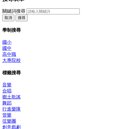
關鍵詞搜尋
取消
搜尋
學制搜尋
國小
國中
高中職
大專院校
標籤搜尋
音樂
合唱
鄉土歌謠
舞蹈
行進樂隊
管樂
弦樂團
創意戲劇