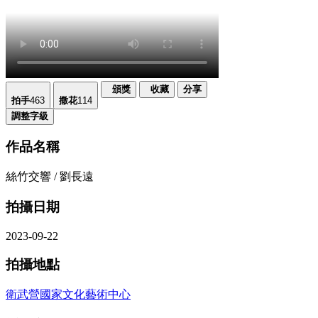
頒獎
收藏
分享
拍手
463
撒花
114
調整字級
作品名稱
絲竹交響 / 劉長遠
拍攝日期
2023-09-22
拍攝地點
衛武營國家文化藝術中心