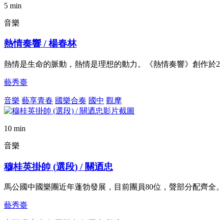
5 min
音樂
熱情奏響 / 楊春林
熱情是生命的脈動，熱情是理想的動力。《熱情奏響》創作於2
藝秀臺
音樂
藝享青春
國樂合奏
國中
觀摩
10 min
音樂
穆桂英掛帥 (選段) / 關迺忠
馬公國中國樂團近年蓬勃發展，目前團員80位，聲部分配齊
藝秀臺