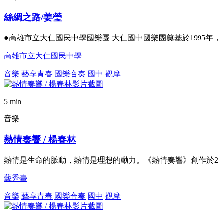
絲綢之路/姜瑩
●高雄市立大仁國民中學國樂團 大仁國中國樂團奠基於199
高雄市立大仁國民中學
音樂
藝享青春
國樂合奏
國中
觀摩
5 min
音樂
熱情奏響 / 楊春林
熱情是生命的脈動，熱情是理想的動力。《熱情奏響》創作於2
藝秀臺
音樂
藝享青春
國樂合奏
國中
觀摩