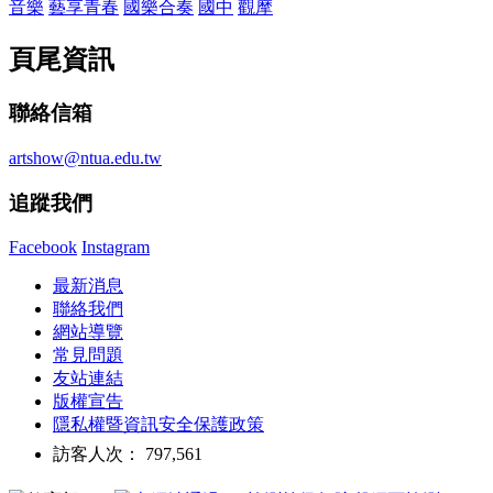
音樂
藝享青春
國樂合奏
國中
觀摩
頁尾資訊
聯絡信箱
artshow@ntua.edu.tw
追蹤我們
Facebook
Instagram
最新消息
聯絡我們
網站導覽
常見問題
友站連結
版權宣告
隱私權暨資訊安全保護政策
訪客人次： 797,561