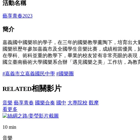
活動名稱
藝享青春2023
簡介
嘉義國中國樂班的學子，在三年的國樂教學薰陶下，培育出大
國樂班歷年參加嘉義市及全國學生音樂比賽，成績相當優異，於
在學科、術科並重的教學下，畢業的校友皆有非常亮眼的表現，
國立臺南藝術大學國樂系合辦「遇見國樂之美」工作坊，為教
#嘉義市立嘉義國民中學
#國樂團
相關影片
RELATED
音樂
藝享青春
國樂合奏
國中
大專院校
觀摩
看更多
10 min
音樂