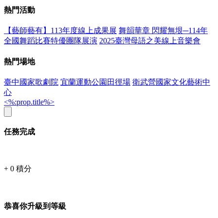
熱門活動
【藝師藝有】113年度線上成果展
舞韻華章 閃耀無垠─114年
全國舞蹈比賽特優團隊展演
2025臺灣母語之美線上音樂會
熱門場地
臺中國家歌劇院
宜蘭運動公園田徑場
衛武營國家文化藝術中
心
<%:prop.title%>
任務完成
+
0
積分
恭喜你升級到等級