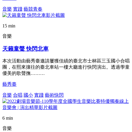
音樂
實踐
藝競青春
15 min
音樂
天籟童聲 快閃北車
本次活動由藝秀臺邀請屢獲佳績的臺北市士林區三玉國小合唱
團，在熙來攘往的臺北車站一樓大廳進行快閃演出。透過學童
優美的歌聲撫………
藝秀臺
音樂
合唱
國小
實踐
藝術快閃
6 min
音樂