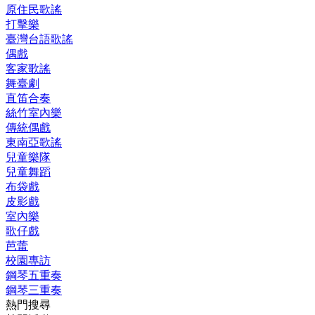
原住民歌謠
打擊樂
臺灣台語歌謠
偶戲
客家歌謠
舞臺劇
直笛合奏
絲竹室內樂
傳統偶戲
東南亞歌謠
兒童樂隊
兒童舞蹈
布袋戲
皮影戲
室內樂
歌仔戲
芭蕾
校園專訪
鋼琴五重奏
鋼琴三重奏
熱門搜尋