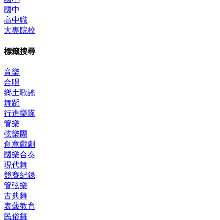
國中
高中職
大專院校
標籤搜尋
音樂
合唱
鄉土歌謠
舞蹈
行進樂隊
管樂
弦樂團
創意戲劇
國樂合奏
現代舞
競賽紀錄
管弦樂
古典舞
表藝教育
民俗舞