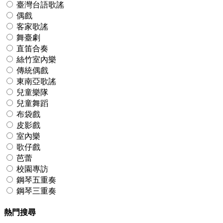
臺灣台語歌謠
偶戲
客家歌謠
舞臺劇
直笛合奏
絲竹室內樂
傳統偶戲
東南亞歌謠
兒童樂隊
兒童舞蹈
布袋戲
皮影戲
室內樂
歌仔戲
芭蕾
校園專訪
鋼琴五重奏
鋼琴三重奏
熱門搜尋