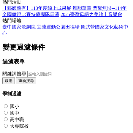
熱門活動
【藝師藝有】113年度線上成果展
舞韻華章 閃耀無垠─114年
全國舞蹈比賽特優團隊展演
2025臺灣母語之美線上音樂會
熱門場地
臺中國家歌劇院
宜蘭運動公園田徑場
衛武營國家文化藝術中
心
變更過濾條件
過濾表單
關鍵詞搜尋
取消
重新搜尋
學制過濾
國小
國中
高中職
大專院校