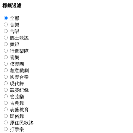
標籤過濾
全部
音樂
合唱
鄉土歌謠
舞蹈
行進樂隊
管樂
弦樂團
創意戲劇
國樂合奏
現代舞
競賽紀錄
管弦樂
古典舞
表藝教育
民俗舞
原住民歌謠
打擊樂