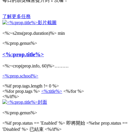
每日的頒獎機會提升到
1
次囉！
了解更多任務
<%:~s2ms(prop.duration)%> min
<%:prop.genus%>
<%:prop.title%>
<%:~crop(prop.info, 60)%>………
<%:prop.school%>
<%if prop.tags.length != 0 %>
<%for prop.tags %>
<%:title%>
<%/for %>
<%/if%>
<%:prop.genus%>
<%if prop.status == 'Enabled' %>
即將開始
<%else prop.status ==
'Disabled' %>
已結束
<%/if%>