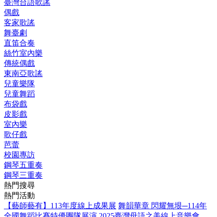
臺灣台語歌謠
偶戲
客家歌謠
舞臺劇
直笛合奏
絲竹室內樂
傳統偶戲
東南亞歌謠
兒童樂隊
兒童舞蹈
布袋戲
皮影戲
室內樂
歌仔戲
芭蕾
校園專訪
鋼琴五重奏
鋼琴三重奏
熱門搜尋
熱門活動
【藝師藝有】113年度線上成果展
舞韻華章 閃耀無垠─114年
全國舞蹈比賽特優團隊展演
2025臺灣母語之美線上音樂會