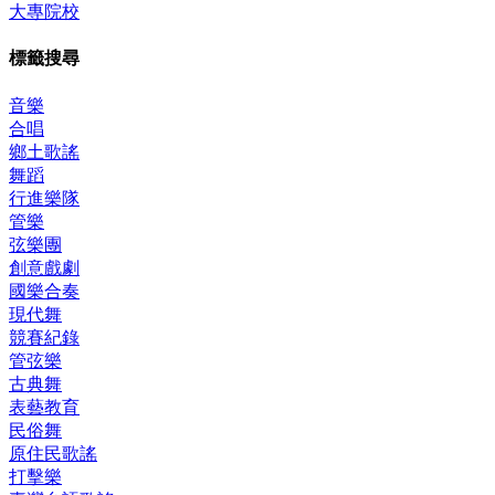
大專院校
標籤搜尋
音樂
合唱
鄉土歌謠
舞蹈
行進樂隊
管樂
弦樂團
創意戲劇
國樂合奏
現代舞
競賽紀錄
管弦樂
古典舞
表藝教育
民俗舞
原住民歌謠
打擊樂