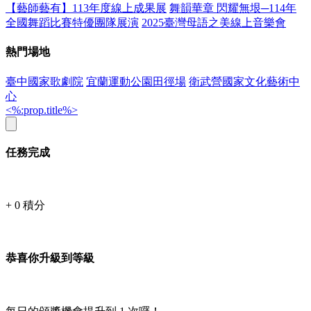
【藝師藝有】113年度線上成果展
舞韻華章 閃耀無垠─114年
全國舞蹈比賽特優團隊展演
2025臺灣母語之美線上音樂會
熱門場地
臺中國家歌劇院
宜蘭運動公園田徑場
衛武營國家文化藝術中
心
<%:prop.title%>
任務完成
+
0
積分
恭喜你升級到等級