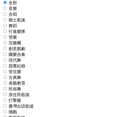
全部
音樂
合唱
鄉土歌謠
舞蹈
行進樂隊
管樂
弦樂團
創意戲劇
國樂合奏
現代舞
競賽紀錄
管弦樂
古典舞
表藝教育
民俗舞
原住民歌謠
打擊樂
臺灣台語歌謠
偶戲