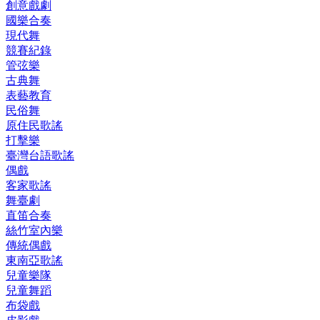
創意戲劇
國樂合奏
現代舞
競賽紀錄
管弦樂
古典舞
表藝教育
民俗舞
原住民歌謠
打擊樂
臺灣台語歌謠
偶戲
客家歌謠
舞臺劇
直笛合奏
絲竹室內樂
傳統偶戲
東南亞歌謠
兒童樂隊
兒童舞蹈
布袋戲