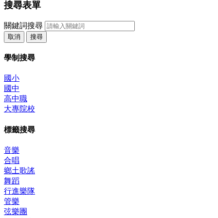
搜尋表單
關鍵詞搜尋
取消
搜尋
學制搜尋
國小
國中
高中職
大專院校
標籤搜尋
音樂
合唱
鄉土歌謠
舞蹈
行進樂隊
管樂
弦樂團