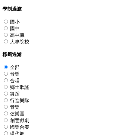
學制過濾
國小
國中
高中職
大專院校
標籤過濾
全部
音樂
合唱
鄉土歌謠
舞蹈
行進樂隊
管樂
弦樂團
創意戲劇
國樂合奏
現代舞