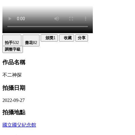
頒獎
1
收藏
分享
拍手
532
撒花
82
調整字級
作品名稱
不二神探
拍攝日期
2022-09-27
拍攝地點
國立國父紀念館