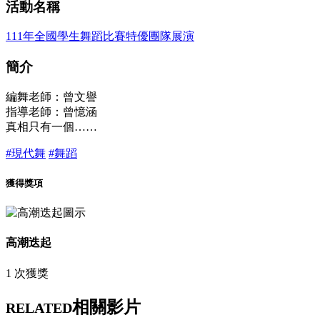
活動名稱
111年全國學生舞蹈比賽特優團隊展演
簡介
編舞老師：曾文譽
指導老師：曾憶涵
真相只有一個……
#現代舞
#舞蹈
獲得獎項
高潮迭起
1 次獲獎
相關影片
RELATED