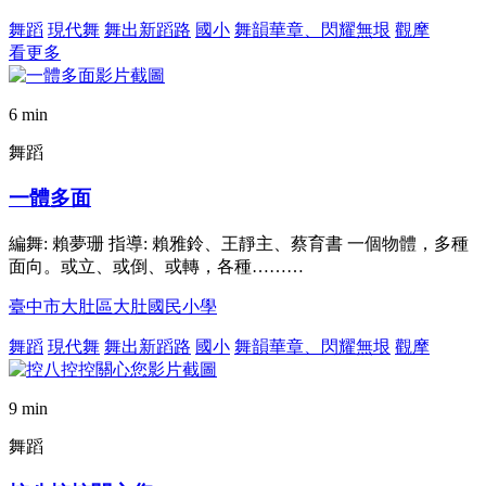
舞蹈
現代舞
舞出新蹈路
國小
舞韻華章、閃耀無垠
觀摩
看更多
6 min
舞蹈
一體多面
編舞: 賴夢珊 指導: 賴雅鈴、王靜主、蔡育書 一個物體，多種
面向。或立、或倒、或轉，各種………
臺中市大肚區大肚國民小學
舞蹈
現代舞
舞出新蹈路
國小
舞韻華章、閃耀無垠
觀摩
9 min
舞蹈