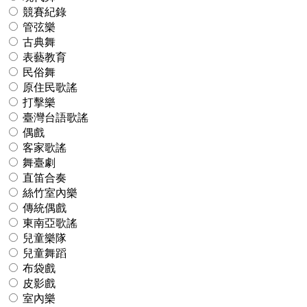
競賽紀錄
管弦樂
古典舞
表藝教育
民俗舞
原住民歌謠
打擊樂
臺灣台語歌謠
偶戲
客家歌謠
舞臺劇
直笛合奏
絲竹室內樂
傳統偶戲
東南亞歌謠
兒童樂隊
兒童舞蹈
布袋戲
皮影戲
室內樂