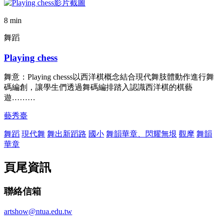
8 min
舞蹈
Playing chess
舞意：Playing chesss以西洋棋概念結合現代舞肢體動作進行舞
碼編創，讓學生們透過舞碼編排踏入認識西洋棋的棋藝
遊………
藝秀臺
舞蹈
現代舞
舞出新蹈路
國小
舞韻華章、閃耀無垠
觀摩
舞韻
華章
頁尾資訊
聯絡信箱
artshow@ntua.edu.tw