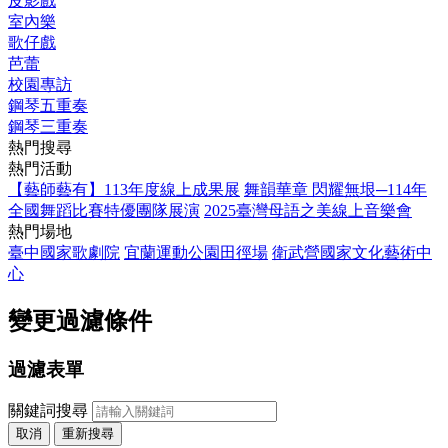
皮影戲
室內樂
歌仔戲
芭蕾
校園專訪
鋼琴五重奏
鋼琴三重奏
熱門搜尋
熱門活動
【藝師藝有】113年度線上成果展
舞韻華章 閃耀無垠─114年
全國舞蹈比賽特優團隊展演
2025臺灣母語之美線上音樂會
熱門場地
臺中國家歌劇院
宜蘭運動公園田徑場
衛武營國家文化藝術中
心
變更過濾條件
過濾表單
關鍵詞搜尋
取消
重新搜尋