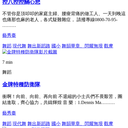
控八控控關心您
不管你是頂叩叩的家庭主婦、腰痠背痛的做工人、一天到晚這
也痛那也麻的老人，各式疑難雜症， 請撥專線0800-70-95-
………
藝秀臺
舞蹈
現代舞
舞出新蹈路
國小
舞韻華章、閃耀無垠
觀摩
7 min
舞蹈
金牌特種防衛隊
衝啊！向前、向前、再向前 不退縮的小士兵們不畏艱苦，團
結進取，齊心協力，共鑄輝煌 音 樂：1.Dennis Ma………
藝秀臺
舞蹈
現代舞
舞出新蹈路
國小
舞韻華章、閃耀無垠
觀摩