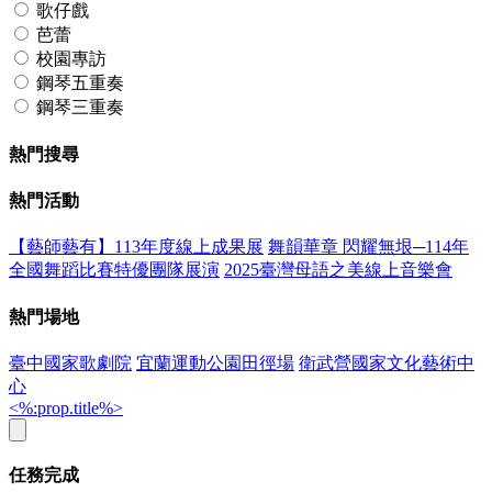
歌仔戲
芭蕾
校園專訪
鋼琴五重奏
鋼琴三重奏
熱門搜尋
熱門活動
【藝師藝有】113年度線上成果展
舞韻華章 閃耀無垠─114年
全國舞蹈比賽特優團隊展演
2025臺灣母語之美線上音樂會
熱門場地
臺中國家歌劇院
宜蘭運動公園田徑場
衛武營國家文化藝術中
心
<%:prop.title%>
任務完成