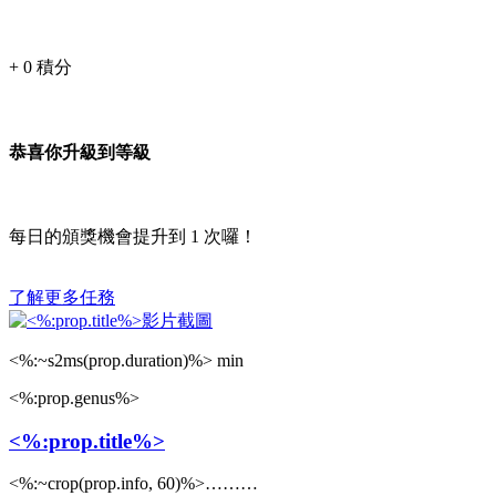
+
0
積分
恭喜你升級到等級
每日的頒獎機會提升到
1
次囉！
了解更多任務
<%:~s2ms(prop.duration)%> min
<%:prop.genus%>
<%:prop.title%>
<%:~crop(prop.info, 60)%>………