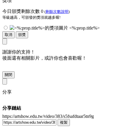
獎項
今日頒獎剩餘次數
0
(
剩餘次數說明
)
等級越高，可頒發的獎項就越多喔!
<%:prop.title%>
取消
頒獎
謝謝你的支持！
後面還有相關影片，或許你也會喜歡喔！
關閉
分享
分享鏈結
https://artshow.edu.tw/video/383/s5fsafdtaar5tn9g
複製