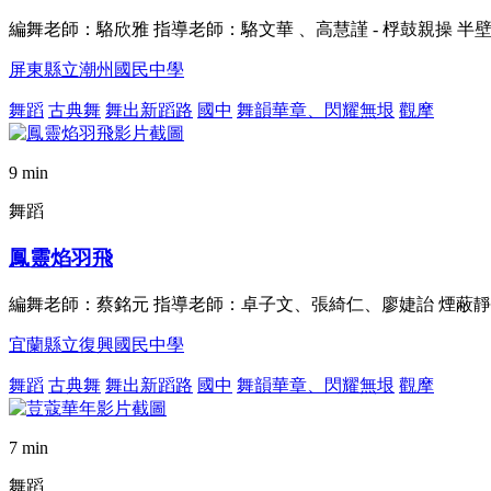
編舞老師：駱欣雅 指導老師：駱文華 、高慧謹 - 桴鼓親操 半
屏東縣立潮州國民中學
舞蹈
古典舞
舞出新蹈路
國中
舞韻華章、閃耀無垠
觀摩
9 min
舞蹈
鳳靈焰羽飛
編舞老師：蔡銘元 指導老師：卓子文、張綺仁、廖婕詒 煙蔽
宜蘭縣立復興國民中學
舞蹈
古典舞
舞出新蹈路
國中
舞韻華章、閃耀無垠
觀摩
7 min
舞蹈