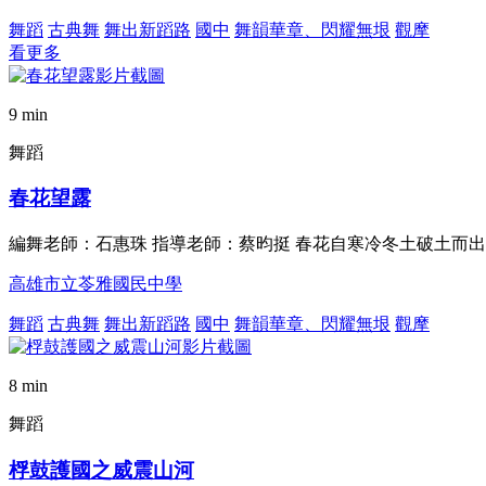
舞蹈
古典舞
舞出新蹈路
國中
舞韻華章、閃耀無垠
觀摩
看更多
9 min
舞蹈
春花望露
編舞老師：石惠珠 指導老師：蔡昀挺 春花自寒冷冬土破土而
高雄市立苓雅國民中學
舞蹈
古典舞
舞出新蹈路
國中
舞韻華章、閃耀無垠
觀摩
8 min
舞蹈
桴鼓護國之威震山河