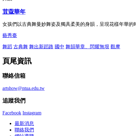
荳蔻華年
女孩們以古典舞曼妙舞姿及獨具柔美的身韻，呈現花樣年華的時
藝秀臺
舞蹈
古典舞
舞出新蹈路
國中
舞韻華章、閃耀無垠
觀摩
頁尾資訊
聯絡信箱
artshow@ntua.edu.tw
追蹤我們
Facebook
Instagram
最新消息
聯絡我們