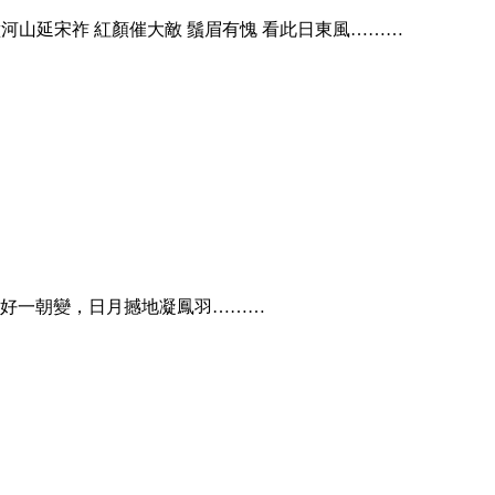
壁河山延宋祚 紅顏催大敵 鬚眉有愧 看此日東風………
靜好一朝變，日月撼地凝鳳羽………