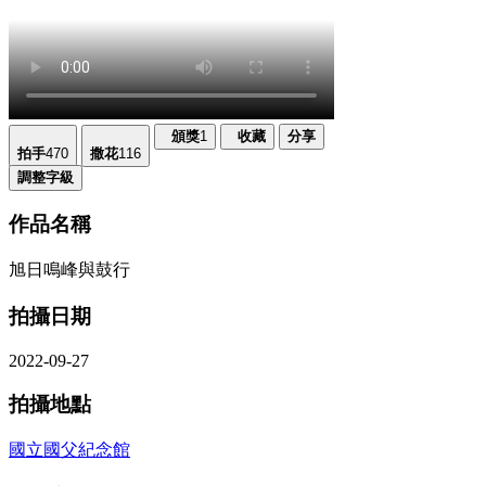
頒獎
1
收藏
分享
拍手
470
撒花
116
調整字級
作品名稱
旭日鳴峰與鼓行
拍攝日期
2022-09-27
拍攝地點
國立國父紀念館