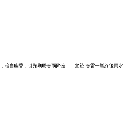
出，暗自幽香，引頸期盼春雨降臨……驚蟄!春雷一響終後雨水…