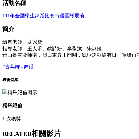
活動名稱
111年全國學生舞蹈比賽特優團隊展演
簡介
編舞老師：蘇家賢
指導老師：王人禾、蔡詩妍、李盈潔、朱淑儀
青山長雲凝暉暗，旭日東昇玉門關，凱歌還朝終有日，鳴峰再
#古典舞
#舞蹈
獲得獎項
精采絕倫
1 次獲獎
相關影片
RELATED