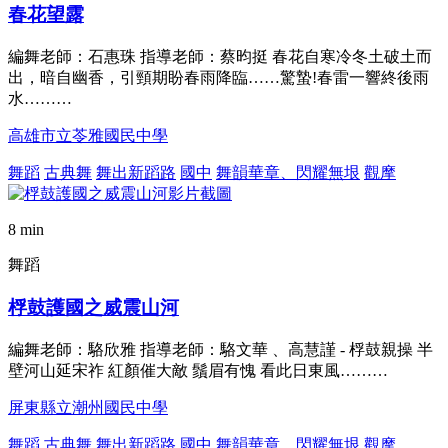
春花望露
編舞老師：石惠珠 指導老師：蔡昀挺 春花自寒冷冬土破土而
出，暗自幽香，引頸期盼春雨降臨……驚蟄!春雷一響終後雨
水………
高雄市立苓雅國民中學
舞蹈
古典舞
舞出新蹈路
國中
舞韻華章、閃耀無垠
觀摩
8 min
舞蹈
桴鼓護國之威震山河
編舞老師：駱欣雅 指導老師：駱文華 、高慧謹 - 桴鼓親操 半
壁河山延宋祚 紅顏催大敵 鬚眉有愧 看此日東風………
屏東縣立潮州國民中學
舞蹈
古典舞
舞出新蹈路
國中
舞韻華章、閃耀無垠
觀摩