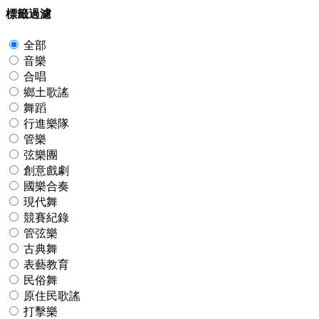
標籤過濾
全部
音樂
合唱
鄉土歌謠
舞蹈
行進樂隊
管樂
弦樂團
創意戲劇
國樂合奏
現代舞
競賽紀錄
管弦樂
古典舞
表藝教育
民俗舞
原住民歌謠
打擊樂