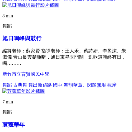
8 min
舞蹈
旭日鳴峰與鼓行
編舞老師：蘇家賢 指導老師：王人禾、蔡詩妍、李盈潔、朱
淑儀 青山長雲凝暉暗，旭日東昇玉門關，凱歌還朝終有日，
鳴………
新竹市立育賢國民中學
舞蹈
古典舞
舞出新蹈路
國中
舞韻華章、閃耀無垠
觀摩
7 min
舞蹈
荳蔻華年