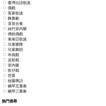
臺灣台語歌謠
偶戲
客家歌謠
舞臺劇
直笛合奏
絲竹室內樂
傳統偶戲
東南亞歌謠
兒童樂隊
兒童舞蹈
布袋戲
皮影戲
室內樂
歌仔戲
芭蕾
校園專訪
鋼琴五重奏
鋼琴三重奏
熱門搜尋