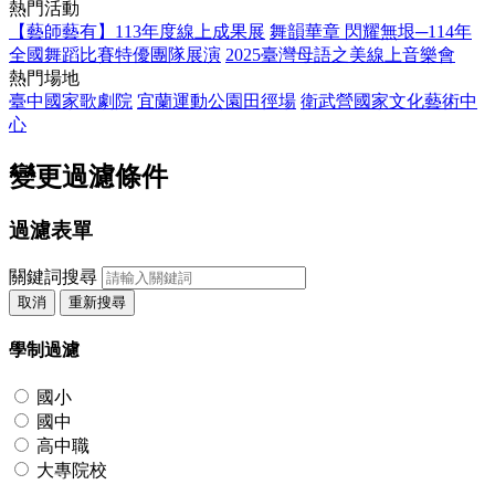
熱門活動
【藝師藝有】113年度線上成果展
舞韻華章 閃耀無垠─114年
全國舞蹈比賽特優團隊展演
2025臺灣母語之美線上音樂會
熱門場地
臺中國家歌劇院
宜蘭運動公園田徑場
衛武營國家文化藝術中
心
變更過濾條件
過濾表單
關鍵詞搜尋
取消
重新搜尋
學制過濾
國小
國中
高中職
大專院校