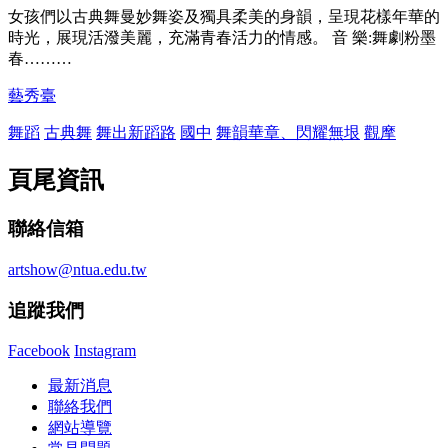
女孩們以古典舞曼妙舞姿及獨具柔美的身韻，呈現花樣年華的
時光，展現活潑美麗，充滿青春活力的情感。 音 樂:舞劇粉墨
春………
藝秀臺
舞蹈
古典舞
舞出新蹈路
國中
舞韻華章、閃耀無垠
觀摩
頁尾資訊
聯絡信箱
artshow@ntua.edu.tw
追蹤我們
Facebook
Instagram
最新消息
聯絡我們
網站導覽