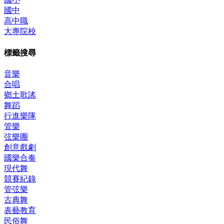
國中
高中職
大專院校
標籤搜尋
音樂
合唱
鄉土歌謠
舞蹈
行進樂隊
管樂
弦樂團
創意戲劇
國樂合奏
現代舞
競賽紀錄
管弦樂
古典舞
表藝教育
民俗舞