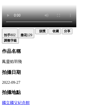
頒獎
收藏
分享
拍手
802
撒花
129
調整字級
作品名稱
鳳靈焰羽飛
拍攝日期
2022-09-27
拍攝地點
國立國父紀念館