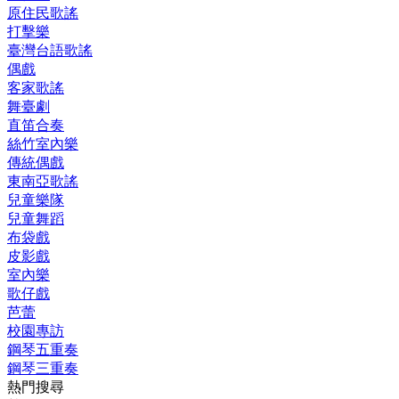
原住民歌謠
打擊樂
臺灣台語歌謠
偶戲
客家歌謠
舞臺劇
直笛合奏
絲竹室內樂
傳統偶戲
東南亞歌謠
兒童樂隊
兒童舞蹈
布袋戲
皮影戲
室內樂
歌仔戲
芭蕾
校園專訪
鋼琴五重奏
鋼琴三重奏
熱門搜尋