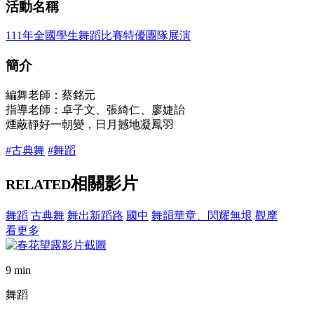
活動名稱
111年全國學生舞蹈比賽特優團隊展演
簡介
編舞老師：蔡銘元
指導老師：卓子文、張綺仁、廖婕詒
煙蔽靜好一朝變，日月撼地凝鳳羽
#古典舞
#舞蹈
相關影片
RELATED
舞蹈
古典舞
舞出新蹈路
國中
舞韻華章、閃耀無垠
觀摩
看更多
9 min
舞蹈