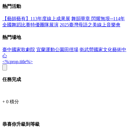
熱門活動
【藝師藝有】113年度線上成果展
舞韻華章 閃耀無垠─114年
全國舞蹈比賽特優團隊展演
2025臺灣母語之美線上音樂會
熱門場地
臺中國家歌劇院
宜蘭運動公園田徑場
衛武營國家文化藝術中
心
<%:prop.title%>
任務完成
+
0
積分
恭喜你升級到等級