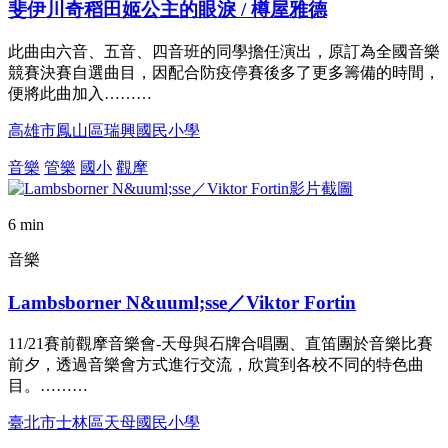
斐伊川奇稻田姬公主的眼淚 / 樽屋雅德
此曲由六音、五音、四音班的同學擔任演出，原訂為全國音樂
競賽決賽自選曲目，因配合防疫停賽後多了更多籌備的時間，
便將此曲加入………
高雄市鳳山區瑞興國民小學
音樂
管樂
國小
觀摩
6 min
音樂
Lambsborner N&uuml;sse／Viktor Fortin
11/21賽前觀摩音樂會-天母與石牌合唱團、直笛團於音樂比賽
前夕，透過音樂會方式進行交流，欣賞到各校不同的特色曲
目。………
臺北市士林區天母國民小學