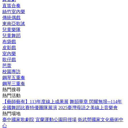
直笛合奏
絲竹室內樂
傳統偶戲
東南亞歌謠
兒童樂隊
兒童舞蹈
布袋戲
皮影戲
室內樂
歌仔戲
芭蕾
校園專訪
鋼琴五重奏
鋼琴三重奏
熱門搜尋
熱門活動
【藝師藝有】113年度線上成果展
舞韻華章 閃耀無垠─114年
全國舞蹈比賽特優團隊展演
2025臺灣母語之美線上音樂會
熱門場地
臺中國家歌劇院
宜蘭運動公園田徑場
衛武營國家文化藝術中
心