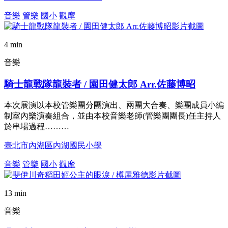
音樂
管樂
國小
觀摩
4 min
音樂
騎士龍戰隊龍裝者 / 園田健太郎 Arr.佐藤博昭
本次展演以本校管樂團分團演出、兩團大合奏、樂團成員小編
制室內樂演奏組合，並由本校音樂老師(管樂團團長)任主持人
於串場過程………
臺北市內湖區內湖國民小學
音樂
管樂
國小
觀摩
13 min
音樂