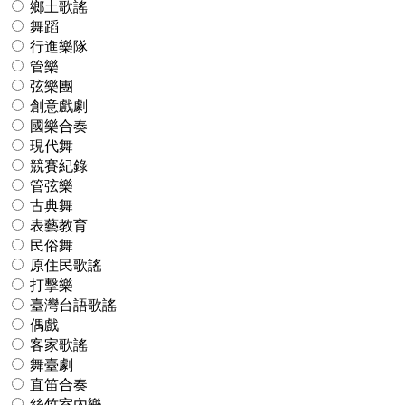
鄉土歌謠
舞蹈
行進樂隊
管樂
弦樂團
創意戲劇
國樂合奏
現代舞
競賽紀錄
管弦樂
古典舞
表藝教育
民俗舞
原住民歌謠
打擊樂
臺灣台語歌謠
偶戲
客家歌謠
舞臺劇
直笛合奏
絲竹室內樂