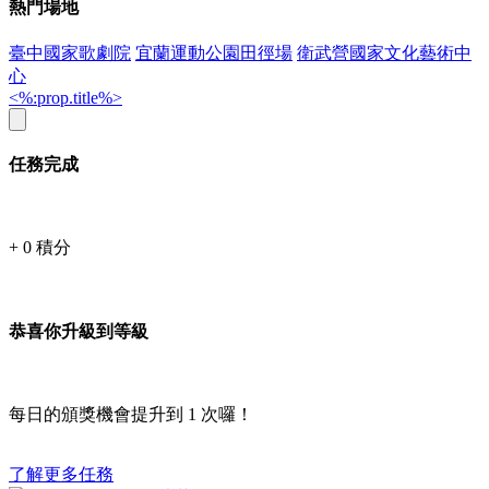
熱門場地
臺中國家歌劇院
宜蘭運動公園田徑場
衛武營國家文化藝術中
心
<%:prop.title%>
任務完成
+
0
積分
恭喜你升級到等級
每日的頒獎機會提升到
1
次囉！
了解更多任務