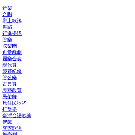
音樂
合唱
鄉土歌謠
舞蹈
行進樂隊
管樂
弦樂團
創意戲劇
國樂合奏
現代舞
競賽紀錄
管弦樂
古典舞
表藝教育
民俗舞
原住民歌謠
打擊樂
臺灣台語歌謠
偶戲
客家歌謠
舞臺劇