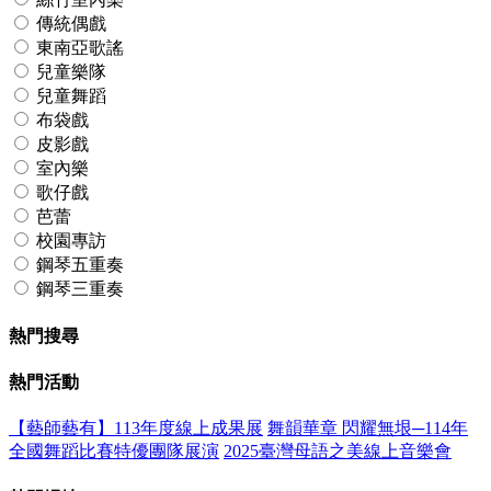
傳統偶戲
東南亞歌謠
兒童樂隊
兒童舞蹈
布袋戲
皮影戲
室內樂
歌仔戲
芭蕾
校園專訪
鋼琴五重奏
鋼琴三重奏
熱門搜尋
熱門活動
【藝師藝有】113年度線上成果展
舞韻華章 閃耀無垠─114年
全國舞蹈比賽特優團隊展演
2025臺灣母語之美線上音樂會