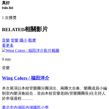
真好
tsin-hó
1 次獲獎
相關影片
RELATED
音樂
管樂
國小
觀摩
看更多
9 min
音樂
Wing Colors / 福田洋介
本次展演以本校管樂團分團演出、兩團大合奏、樂團成員小編
制室內樂演奏組合，並由本校音樂老師(管樂團團長)任主持人
於串場過程………
臺北市內湖區內湖國民小學