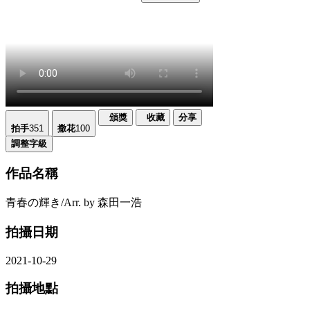
頒獎
收藏
分享
拍手
351
撒花
100
調整字級
作品名稱
青春の輝き/Arr. by 森田一浩
拍攝日期
2021-10-29
拍攝地點