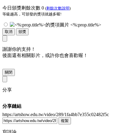
今日頒獎剩餘次數
0
(
剩餘次數說明
)
等級越高，可頒發的獎項就越多喔!
<%:prop.title%>
取消
頒獎
謝謝你的支持！
後面還有相關影片，或許你也會喜歡喔！
關閉
分享
分享鏈結
https://artshow.edu.tw/video/289/1fa4bb7e355c02482f5c
複製
寫評論