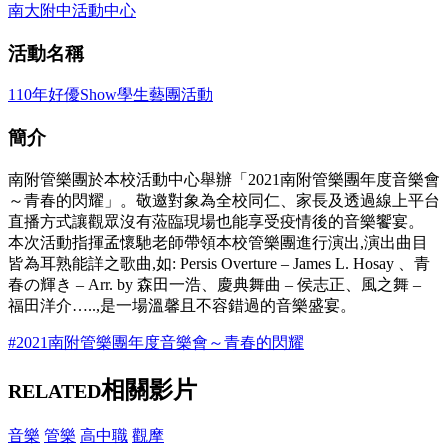
南大附中活動中心
活動名稱
110年好優Show學生藝團活動
簡介
南附管樂團於本校活動中心舉辦「2021南附管樂團年度音樂會
～青春的閃耀」。敬邀對象為全校同仁、家長及透過線上平台
直播方式讓觀眾沒有蒞臨現場也能享受疫情後的音樂饗宴。
本次活動指揮孟懷馳老師帶領本校管樂團進行演出,演出曲目
皆為耳熟能詳之歌曲,如: Persis Overture – James L. Hosay 、青
春の輝き – Arr. by 森田一浩、慶典舞曲 – 侯志正、風之舞 –
福田洋介…..,是一場溫馨且不容錯過的音樂盛宴。
#2021南附管樂團年度音樂會～青春的閃耀
相關影片
RELATED
音樂
管樂
高中職
觀摩