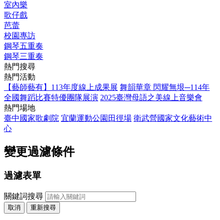
室內樂
歌仔戲
芭蕾
校園專訪
鋼琴五重奏
鋼琴三重奏
熱門搜尋
熱門活動
【藝師藝有】113年度線上成果展
舞韻華章 閃耀無垠─114年
全國舞蹈比賽特優團隊展演
2025臺灣母語之美線上音樂會
熱門場地
臺中國家歌劇院
宜蘭運動公園田徑場
衛武營國家文化藝術中
心
變更過濾條件
過濾表單
關鍵詞搜尋
取消
重新搜尋