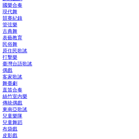
國樂合奏
現代舞
競賽紀錄
管弦樂
古典舞
表藝教育
民俗舞
原住民歌謠
打擊樂
臺灣台語歌謠
偶戲
客家歌謠
舞臺劇
直笛合奏
絲竹室內樂
傳統偶戲
東南亞歌謠
兒童樂隊
兒童舞蹈
布袋戲
皮影戲