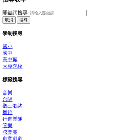
關鍵詞搜尋
取消
搜尋
學制搜尋
國小
國中
高中職
大專院校
標籤搜尋
音樂
合唱
鄉土歌謠
舞蹈
行進樂隊
管樂
弦樂團
創意戲劇