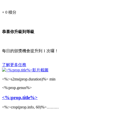
+
0
積分
恭喜你升級到等級
每日的頒獎機會提升到
1
次囉！
了解更多任務
<%:~s2ms(prop.duration)%> min
<%:prop.genus%>
<%:prop.title%>
<%:~crop(prop.info, 60)%>………