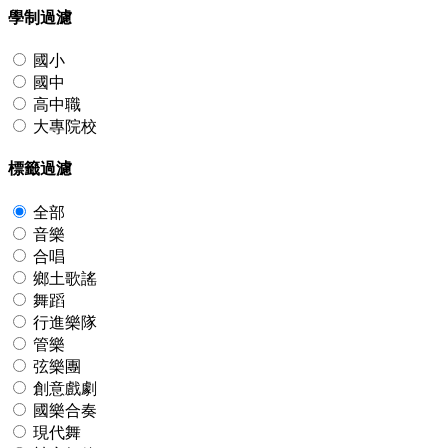
學制過濾
國小
國中
高中職
大專院校
標籤過濾
全部
音樂
合唱
鄉土歌謠
舞蹈
行進樂隊
管樂
弦樂團
創意戲劇
國樂合奏
現代舞