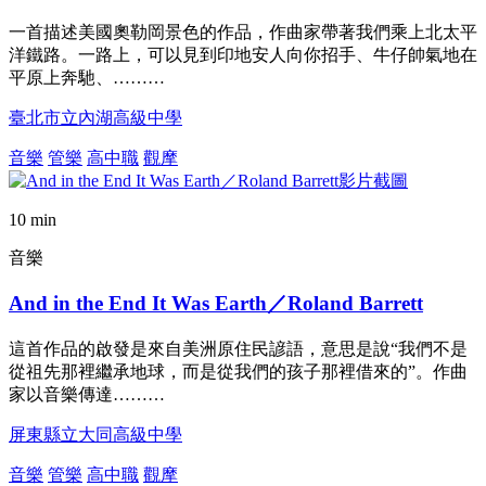
一首描述美國奧勒岡景色的作品，作曲家帶著我們乘上北太平
洋鐵路。一路上，可以見到印地安人向你招手、牛仔帥氣地在
平原上奔馳、………
臺北市立內湖高級中學
音樂
管樂
高中職
觀摩
10 min
音樂
And in the End It Was Earth／Roland Barrett
這首作品的啟發是來自美洲原住民諺語，意思是說“我們不是
從祖先那裡繼承地球，而是從我們的孩子那裡借來的”。作曲
家以音樂傳達………
屏東縣立大同高級中學
音樂
管樂
高中職
觀摩