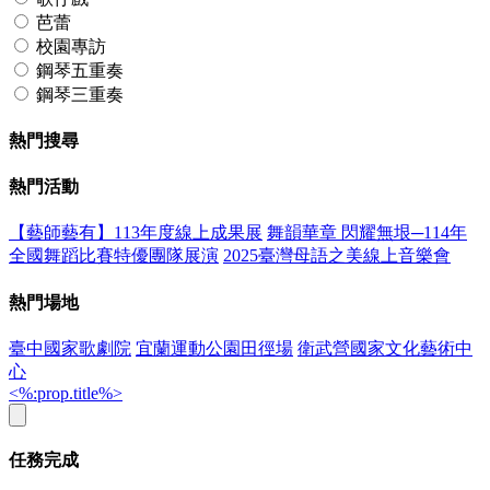
芭蕾
校園專訪
鋼琴五重奏
鋼琴三重奏
熱門搜尋
熱門活動
【藝師藝有】113年度線上成果展
舞韻華章 閃耀無垠─114年
全國舞蹈比賽特優團隊展演
2025臺灣母語之美線上音樂會
熱門場地
臺中國家歌劇院
宜蘭運動公園田徑場
衛武營國家文化藝術中
心
<%:prop.title%>
任務完成