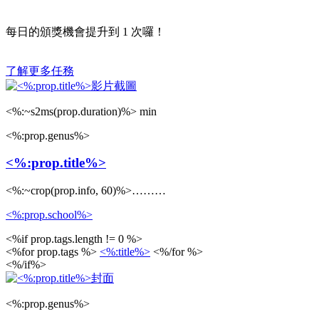
每日的頒獎機會提升到
1
次囉！
了解更多任務
<%:~s2ms(prop.duration)%> min
<%:prop.genus%>
<%:prop.title%>
<%:~crop(prop.info, 60)%>………
<%:prop.school%>
<%if prop.tags.length != 0 %>
<%for prop.tags %>
<%:title%>
<%/for %>
<%/if%>
<%:prop.genus%>