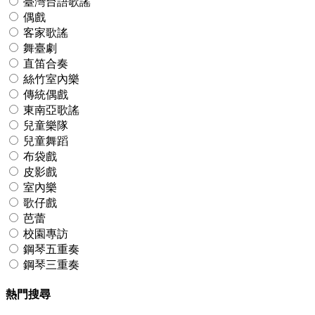
臺灣台語歌謠
偶戲
客家歌謠
舞臺劇
直笛合奏
絲竹室內樂
傳統偶戲
東南亞歌謠
兒童樂隊
兒童舞蹈
布袋戲
皮影戲
室內樂
歌仔戲
芭蕾
校園專訪
鋼琴五重奏
鋼琴三重奏
熱門搜尋