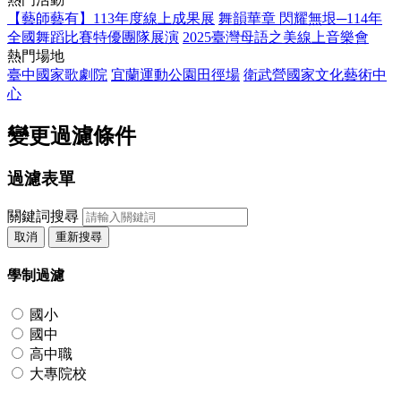
【藝師藝有】113年度線上成果展
舞韻華章 閃耀無垠─114年
全國舞蹈比賽特優團隊展演
2025臺灣母語之美線上音樂會
熱門場地
臺中國家歌劇院
宜蘭運動公園田徑場
衛武營國家文化藝術中
心
變更過濾條件
過濾表單
關鍵詞搜尋
取消
重新搜尋
學制過濾
國小
國中
高中職
大專院校