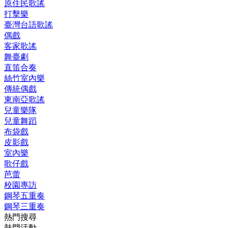
原住民歌謠
打擊樂
臺灣台語歌謠
偶戲
客家歌謠
舞臺劇
直笛合奏
絲竹室內樂
傳統偶戲
東南亞歌謠
兒童樂隊
兒童舞蹈
布袋戲
皮影戲
室內樂
歌仔戲
芭蕾
校園專訪
鋼琴五重奏
鋼琴三重奏
熱門搜尋
熱門活動