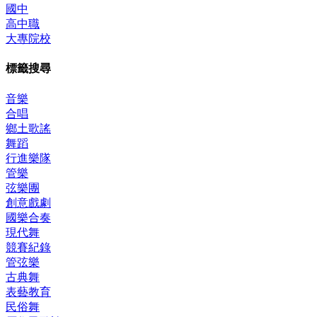
國中
高中職
大專院校
標籤搜尋
音樂
合唱
鄉土歌謠
舞蹈
行進樂隊
管樂
弦樂團
創意戲劇
國樂合奏
現代舞
競賽紀錄
管弦樂
古典舞
表藝教育
民俗舞