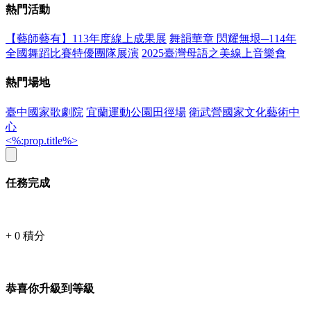
熱門活動
【藝師藝有】113年度線上成果展
舞韻華章 閃耀無垠─114年
全國舞蹈比賽特優團隊展演
2025臺灣母語之美線上音樂會
熱門場地
臺中國家歌劇院
宜蘭運動公園田徑場
衛武營國家文化藝術中
心
<%:prop.title%>
任務完成
+
0
積分
恭喜你升級到等級