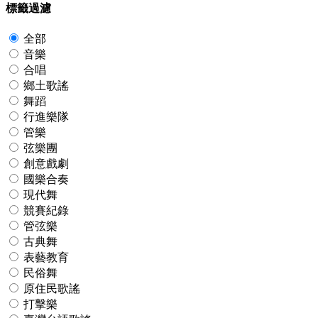
標籤過濾
全部
音樂
合唱
鄉土歌謠
舞蹈
行進樂隊
管樂
弦樂團
創意戲劇
國樂合奏
現代舞
競賽紀錄
管弦樂
古典舞
表藝教育
民俗舞
原住民歌謠
打擊樂