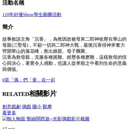
活動名稱
110年好優Show學生藝團活動
簡介
故事敘說主角「沉香」，為救因故被母舅二郎神收壓在華山的
母親(三聖母)，不顧一切與二郎神大戰，最後沉香得神斧奮力
劈開華山的蓮花峰，救出娘親、母子團聚。
沉香為救母親，克服各種困難、經歷各種磨難，這樣救母的恆
心與決心，著實令人感動，也讓人從孝順之中看到生命的意義
與價值。
#當「偶」們「童」在一起
相關影片
RELATED
創意戲劇
偶戲
國小
觀摩
看更多