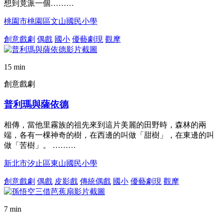
想到竟派一個………
桃園市桃園區文山國民小學
創意戲劇
偶戲
國小
優藝劇現
觀摩
15 min
創意戲劇
普利瑪與薩依德
相傳，當他里霧族的祖先來到這片美麗的田野時，森林的兩
端，各有一棵神奇的樹，在西邊的叫做「甜樹」，在東邊的叫
做「苦樹」。 ………
新北市汐止區東山國民小學
創意戲劇
偶戲
皮影戲
傳統偶戲
國小
優藝劇現
觀摩
7 min