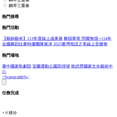
鋼琴三重奏
熱門搜尋
熱門活動
【藝師藝有】113年度線上成果展
舞韻華章 閃耀無垠─114年
全國舞蹈比賽特優團隊展演
2025臺灣母語之美線上音樂會
熱門場地
臺中國家歌劇院
宜蘭運動公園田徑場
衛武營國家文化藝術中
心
<%:prop.title%>
任務完成
+
0
積分