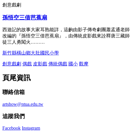
創意戲劇
孫悟空三借芭蕉扇
西遊記的故事大家耳熟能詳，這齣由影子傳奇劇團蕭孟通老師
改編的『孫悟空三借芭蕉扇』，由傳統皮影戲來詮釋唐三藏師
徒三人勇闖火………
新竹縣橫山鄉大肚國民小學
創意戲劇
偶戲
皮影戲
傳統偶戲
國小
觀摩
頁尾資訊
聯絡信箱
artshow@ntua.edu.tw
追蹤我們
Facebook
Instagram