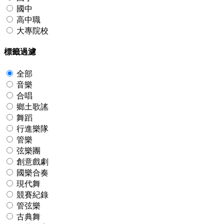
國中
高中職
大專院校
標籤過濾
全部
音樂
合唱
鄉土歌謠
舞蹈
行進樂隊
管樂
弦樂團
創意戲劇
國樂合奏
現代舞
競賽紀錄
管弦樂
古典舞