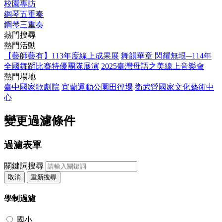
校園專訪
鋼琴五重奏
鋼琴三重奏
熱門搜尋
熱門活動
【藝師藝有】113年度線上成果展
舞韻華章 閃耀無垠─114年
全國舞蹈比賽特優團隊展演
2025臺灣母語之美線上音樂會
熱門場地
臺中國家歌劇院
宜蘭運動公園田徑場
衛武營國家文化藝術中
心
變更過濾條件
過濾表單
關鍵詞搜尋
取消
重新搜尋
學制過濾
國小