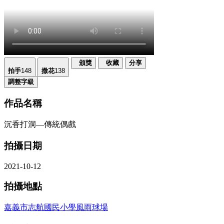
頒獎
收藏
分享
拍手
148
撒花
138
調整字級
作品名稱
沉香打洞—傳統偶戲
拍攝日期
2021-10-12
拍攝地點
嘉義市志航國民小學風雨球場