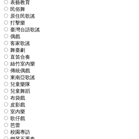
表藝教育
民俗舞
原住民歌謠
打擊樂
臺灣台語歌謠
偶戲
客家歌謠
舞臺劇
直笛合奏
絲竹室內樂
傳統偶戲
東南亞歌謠
兒童樂隊
兒童舞蹈
布袋戲
皮影戲
室內樂
歌仔戲
芭蕾
校園專訪
鋼琴五重奏