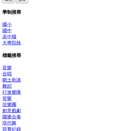
學制搜尋
國小
國中
高中職
大專院校
標籤搜尋
音樂
合唱
鄉土歌謠
舞蹈
行進樂隊
管樂
弦樂團
創意戲劇
國樂合奏
現代舞
競賽紀錄