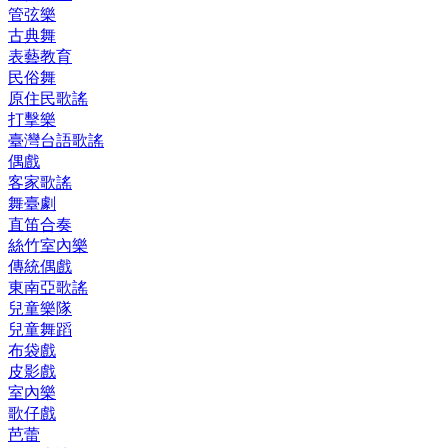
管弦樂
古典舞
表藝教育
民俗舞
原住民歌謠
打擊樂
臺灣台語歌謠
偶戲
客家歌謠
舞臺劇
直笛合奏
絲竹室內樂
傳統偶戲
東南亞歌謠
兒童樂隊
兒童舞蹈
布袋戲
皮影戲
室內樂
歌仔戲
芭蕾