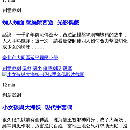
17 min
創意戲劇
蜘人蜘面 盤絲鬧西遊─光影偶戲
話說，一千多年前流傳至今，西遊記裡盤絲洞蜘蛛精的故事，
人人耳熟能詳；這一次，請看唐僧師徒四人如何合力擊退幻化
成少女的蜘蛛………
臺北市大同區延平國民小學
創意戲劇
偶戲
國小
優藝劇現
觀摩
12 min
創意戲劇
小女孩與大海妖─現代手套偶
很久很久以前有個傳說，涇海龍王被邪神附身，成了大海妖，
經常興風作浪，危害漁民百姓，當地土地公只好求助天庭，沒