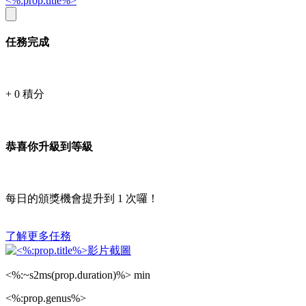
<%:prop.title%>
任務完成
+
0
積分
恭喜你升級到等級
每日的頒獎機會提升到
1
次囉！
了解更多任務
<%:~s2ms(prop.duration)%> min
<%:prop.genus%>