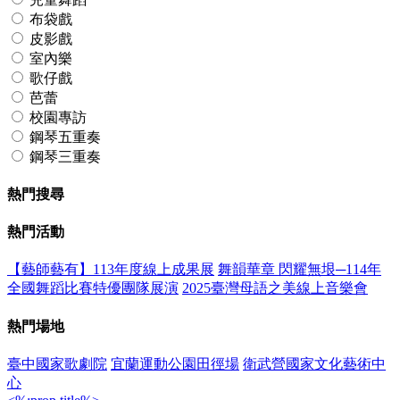
布袋戲
皮影戲
室內樂
歌仔戲
芭蕾
校園專訪
鋼琴五重奏
鋼琴三重奏
熱門搜尋
熱門活動
【藝師藝有】113年度線上成果展
舞韻華章 閃耀無垠─114年
全國舞蹈比賽特優團隊展演
2025臺灣母語之美線上音樂會
熱門場地
臺中國家歌劇院
宜蘭運動公園田徑場
衛武營國家文化藝術中
心