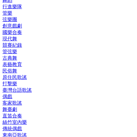
舞蹈
行進樂隊
管樂
弦樂團
創意戲劇
國樂合奏
現代舞
競賽紀錄
管弦樂
古典舞
表藝教育
民俗舞
原住民歌謠
打擊樂
臺灣台語歌謠
偶戲
客家歌謠
舞臺劇
直笛合奏
絲竹室內樂
傳統偶戲
東南亞歌謠