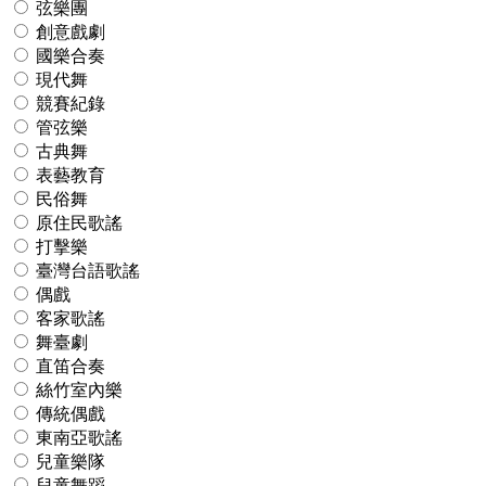
弦樂團
創意戲劇
國樂合奏
現代舞
競賽紀錄
管弦樂
古典舞
表藝教育
民俗舞
原住民歌謠
打擊樂
臺灣台語歌謠
偶戲
客家歌謠
舞臺劇
直笛合奏
絲竹室內樂
傳統偶戲
東南亞歌謠
兒童樂隊
兒童舞蹈