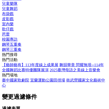
兒童樂隊
兒童舞蹈
布袋戲
皮影戲
室內樂
歌仔戲
芭蕾
校園專訪
鋼琴五重奏
鋼琴三重奏
熱門搜尋
熱門活動
【藝師藝有】113年度線上成果展
舞韻華章 閃耀無垠─114年
全國舞蹈比賽特優團隊展演
2025臺灣母語之美線上音樂會
熱門場地
臺中國家歌劇院
宜蘭運動公園田徑場
衛武營國家文化藝術中
心
變更過濾條件
過濾表單