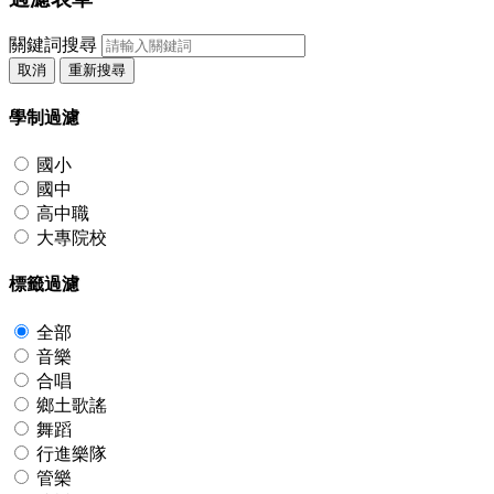
關鍵詞搜尋
取消
重新搜尋
學制過濾
國小
國中
高中職
大專院校
標籤過濾
全部
音樂
合唱
鄉土歌謠
舞蹈
行進樂隊
管樂