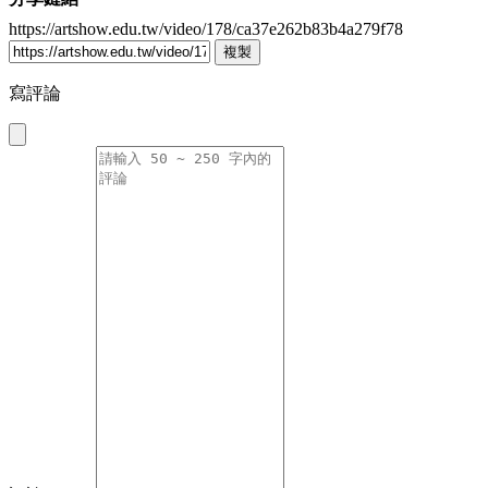
https://artshow.edu.tw/video/178/ca37e262b83b4a279f78
複製
寫評論