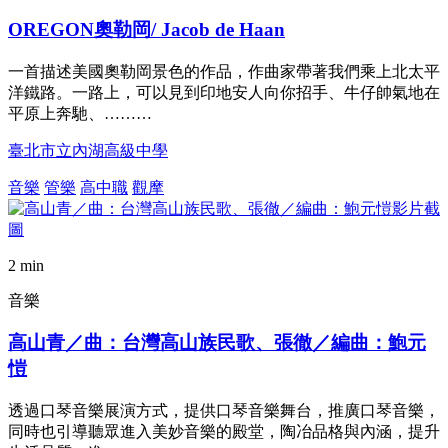
OREGON奧勒岡/ Jacob de Haan
一首描述美國奧勒岡景色的作品，作曲家帶著我們乘上北太平
洋鐵路。一路上，可以見到印地安人向你招手、牛仔帥氣地在
平原上奔馳、………
臺北市立內湖高級中學
音樂
管樂
高中職
觀摩
2 min
音樂
高山青／曲：台灣高山族民歌、張徹／編曲：鮑元
愷
透過口琴音樂展演方式，提供口琴音樂舞台，推廣口琴音樂，
同時也引導聽眾進入美妙音樂的殿堂，陶冶品格與內涵，提升