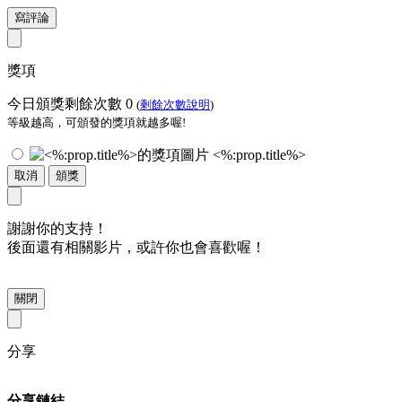
寫評論
獎項
今日頒獎剩餘次數
0
(
剩餘次數說明
)
等級越高，可頒發的獎項就越多喔!
<%:prop.title%>
取消
頒獎
謝謝你的支持！
後面還有相關影片，或許你也會喜歡喔！
關閉
分享
分享鏈結