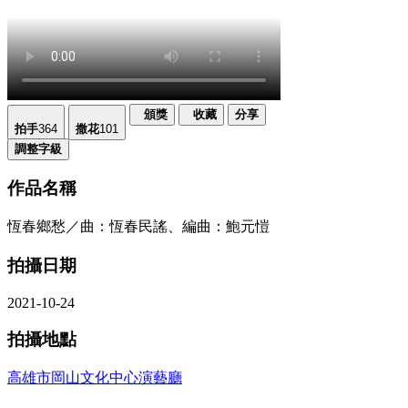
頒獎
收藏
分享
拍手
364
撒花
101
調整字級
作品名稱
恆春鄉愁／曲：恆春民謠、編曲：鮑元愷
拍攝日期
2021-10-24
拍攝地點
高雄市岡山文化中心演藝廳