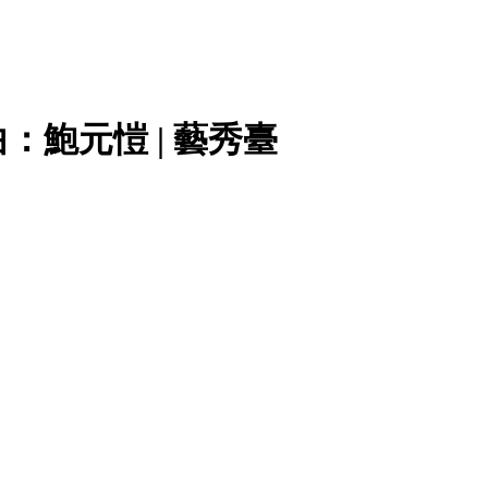
鮑元愷 | 藝秀臺