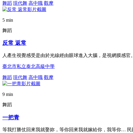
舞蹈
現代舞
高中職
觀摩
5 min
舞蹈
反常 返常
人產生視覺感受是由於光線經由眼球進入大腦，是視網膜感官
臺北市私立泰北高級中學
舞蹈
現代舞
高中職
觀摩
9 min
舞蹈
一把青
等我打勝仗回來我就娶妳，等你回來我就嫁給你，我等你… 