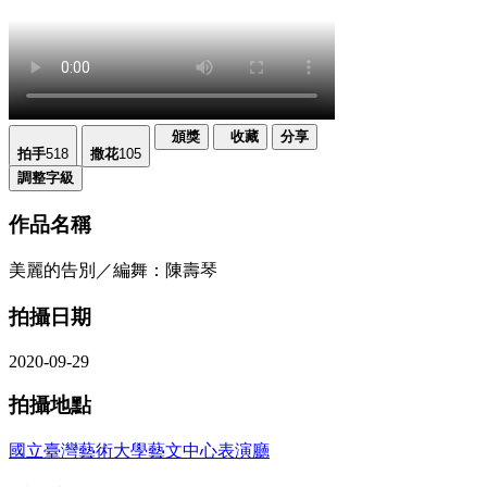
頒獎
收藏
分享
拍手
518
撒花
105
調整字級
作品名稱
美麗的告別／編舞：陳壽琴
拍攝日期
2020-09-29
拍攝地點
國立臺灣藝術大學藝文中心表演廳