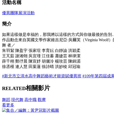
活動名稱
優異團隊展演活動
簡介
如果這樣做是幸福的，那我將以這樣的方式與你做最後的告別…
作品動念來自英國文學作家維吉尼亞·吳爾芙（Virginia Woolf
舞 者／
朱羽絜 陳盈宇 張家瑄 李育妘 白靜諭 洪穎柔
王芃茹 謝湘翎 吳宜瑾 江佳蓁 蕭婕芸 林律潔
薛千栩 鄭伃晨 陳宣妤 胡儷泠 楊玫芸 陳錦湄
徐丞槿 連人慧 田葉蓮 徐詩晴 洪妙稜 邱冠瑜
#新北市立清水高中舞蹈藝術才能資賦優異班
#109年第四屆成果展
相關影片
RELATED
舞蹈
現代舞
高中職
觀摩
看更多